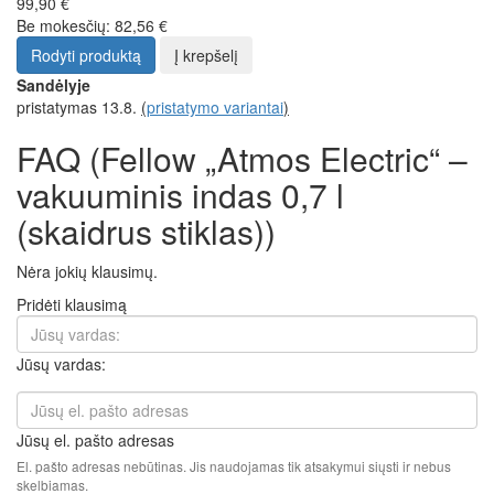
99,90 €
Be mokesčių: 82,56 €
Rodyti produktą
Į krepšelį
Sandėlyje
pristatymas 13.8.
(
pristatymo variantai
)
FAQ (Fellow „Atmos Electric“ –
vakuuminis indas 0,7 l
(skaidrus stiklas))
Nėra jokių klausimų.
Pridėti klausimą
Jūsų vardas:
Jūsų el. pašto adresas
El. pašto adresas nebūtinas. Jis naudojamas tik atsakymui siųsti ir nebus
skelbiamas.