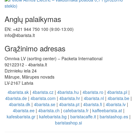
Anglų palaikymas
EN: +421 944 750 100 (9:00-13:00)
info@4barista.lt
Grąžinimo adresas
Omniva LV (sorting center) – Packeta International
92122312 - 4barista.lt
Dzirnieku iela 24
Mārupe, Mārupes novads
LV-2167 Latvia
4barista.sk
|
4barista.cz
|
4barista.hu
|
4barista.ro
|
4barista.pl
|
4barista.de
|
4barista.com
|
4barista.hr
|
4barista.nl
|
4barista.be
|
4barista.dk
|
4barista.se
|
4barista.pt
|
4barista.fi
|
4barista.lv
|
4barista.ee
|
4barista.ch
|
cafebarista.fr
|
kaffeebarista.at
|
kafesbarista.gr
|
kafebarista.bg
|
baristacaffe.it
|
baristashop.es
|
baristashop.si