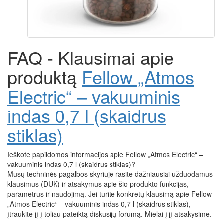
FAQ - Klausimai apie
produktą
Fellow „Atmos
Electric“ – vakuuminis
indas 0,7 l (skaidrus
stiklas)
Ieškote papildomos informacijos apie Fellow „Atmos Electric“ –
vakuuminis indas 0,7 l (skaidrus stiklas)?
Mūsų techninės pagalbos skyriuje rasite dažniausiai užduodamus
klausimus (DUK) ir atsakymus apie šio produkto funkcijas,
parametrus ir naudojimą. Jei turite konkretų klausimą apie Fellow
„Atmos Electric“ – vakuuminis indas 0,7 l (skaidrus stiklas),
įtraukite jį į toliau pateiktą diskusijų forumą. Mielai į jį atsakysime.