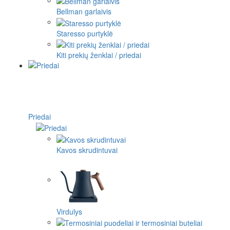
Bellman garlaivis
Staresso purtyklė
Kiti prekių ženklai / priedai
Priedai
Kavos skrudintuvai
Virdulys