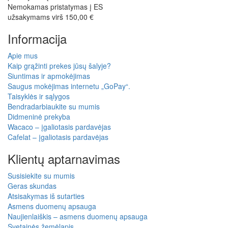
Nemokamas pristatymas į ES
užsakymams virš 150,00 €
Informacija
Apie mus
Kaip grąžinti prekes jūsų šalyje?
Siuntimas ir apmokėjimas
Saugus mokėjimas internetu „GoPay“.
Taisyklės ir sąlygos
Bendradarbiaukite su mumis
Didmeninė prekyba
Wacaco – įgaliotasis pardavėjas
Cafelat – įgaliotasis pardavėjas
Klientų aptarnavimas
Susisiekite su mumis
Geras skundas
Atsisakymas iš sutarties
Asmens duomenų apsauga
Naujienlaiškis – asmens duomenų apsauga
Svetainės žemėlapis