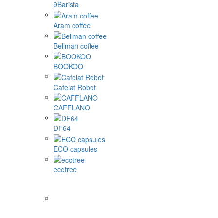
9Barista
Aram coffee
Bellman coffee
BOOKOO
Cafelat Robot
CAFFLANO
DF64
ECO capsules
ecotree