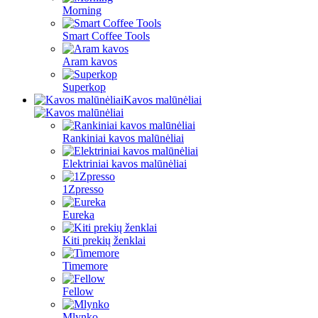
Morning
Smart Coffee Tools
Aram kavos
Superkop
Kavos malūnėliai
Rankiniai kavos malūnėliai
Elektriniai kavos malūnėliai
1Zpresso
Eureka
Kiti prekių ženklai
Timemore
Fellow
Mlynko