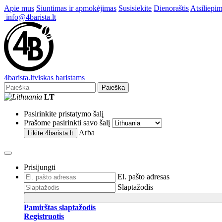
Apie mus
Siuntimas ir apmokėjimas
Susisiekite
Dienoraštis
Atsiliepim
info@4barista.lt
4
barista
.lt
viskas baristams
Paieška
LT
Pasirinkite pristatymo šalį
Prašome pasirinkti savo šalį
Arba
Likite
4barista.lt
Prisijungti
El. pašto adresas
Slaptažodis
Pamirštas slaptažodis
Registruotis