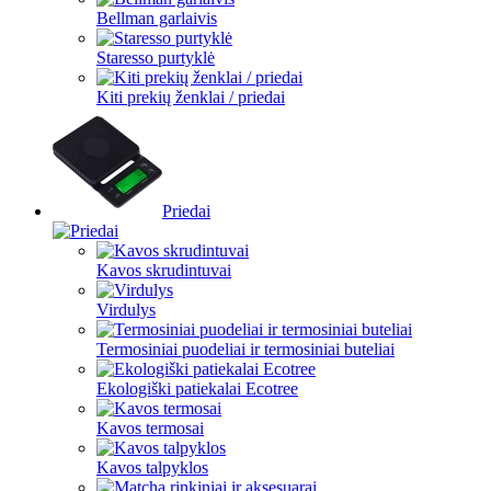
Bellman garlaivis
Staresso purtyklė
Kiti prekių ženklai / priedai
Priedai
Kavos skrudintuvai
Virdulys
Termosiniai puodeliai ir termosiniai buteliai
Ekologiški patiekalai Ecotree
Kavos termosai
Kavos talpyklos