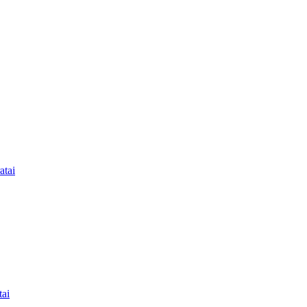
atai
tai