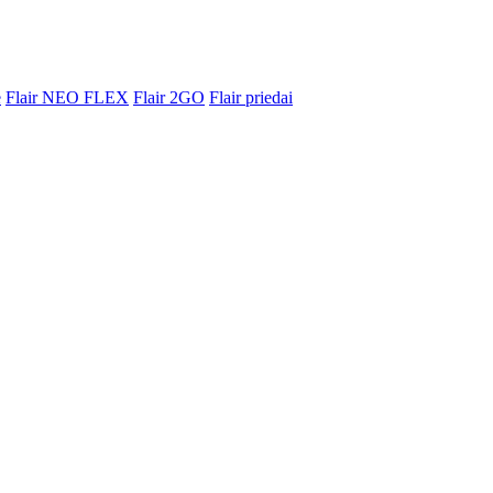
e
Flair NEO FLEX
Flair 2GO
Flair priedai