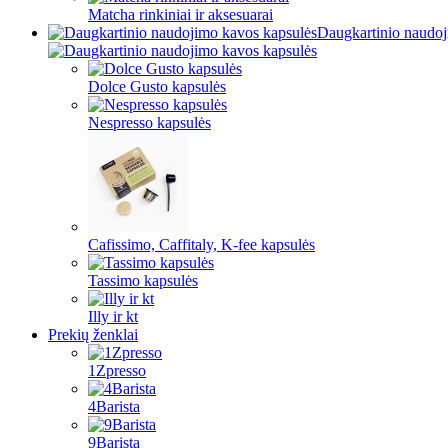
Matcha rinkiniai ir aksesuarai
Daugkartinio naudoj
Dolce Gusto kapsulės
Nespresso kapsulės
Cafissimo, Caffitaly, K-fee kapsulės
Tassimo kapsulės
Illy ir kt
Prekių ženklai
1Zpresso
4Barista
9Barista