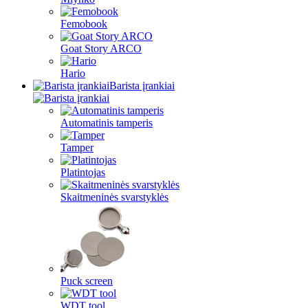
Femobook
Goat Story ARCO
Hario
Barista įrankiai
Automatinis tamperis
Tamper
Platintojas
Skaitmeninės svarstyklės
Puck screen
WDT tool