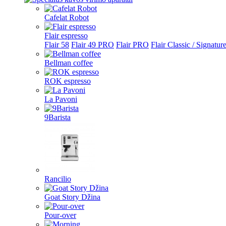
Cafelat Robot
Flair espresso
Flair 58
Flair 49 PRO
Flair PRO
Flair Classic / Signatur
Bellman coffee
ROK espresso
La Pavoni
9Barista
Rancilio
Goat Story Džina
Pour-over