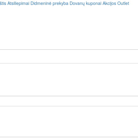
štis
Atsiliepimai
Didmeninė prekyba
Dovanų kuponai
Akcijos
Outlet