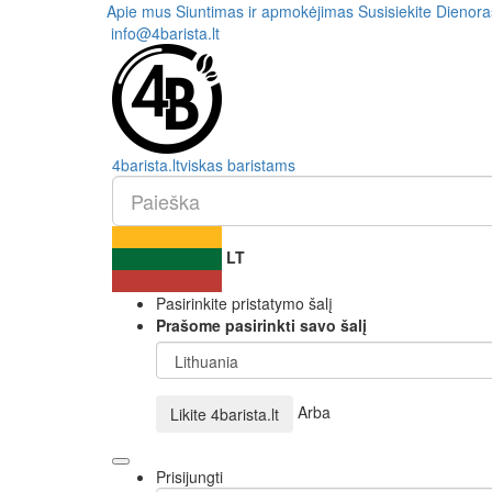
Apie mus
Siuntimas ir apmokėjimas
Susisiekite
Dienora
info@4barista.lt
4
barista
.lt
viskas baristams
LT
Pasirinkite pristatymo šalį
Prašome pasirinkti savo šalį
Arba
Likite
4barista.lt
Prisijungti