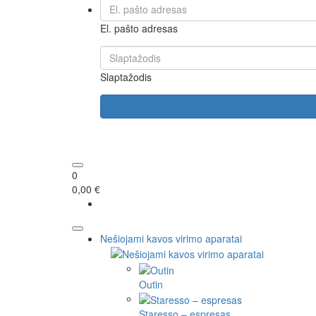
El. pašto adresas
Slaptažodis
0
0,00 €
Nešiojami kavos virimo aparatai
Outin
Staresso – espresas