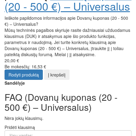
(20 - 500 €) – Universalus
Ieškote papildomos informacijos apie Dovanų kuponas (20 - 500
€) – Universalus?
Mūsų techninės pagalbos skyriuje rasite dažniausiai užduodamus
klausimus (DUK) ir atsakymus apie šio produkto funkcijas,
parametrus ir naudojimą. Jei turite konkretų klausimą apie
Dovanų kuponas (20 - 500 €) – Universalus, įtraukite jį į toliau
pateiktą diskusijų forumą. Mielai į jį atsakysime.
20,00 €
Be mokesčių: 16,53 €
Rodyti produktą
Į krepšelį
Sandėlyje
FAQ (Dovanų kuponas (20 -
500 €) – Universalus)
Nėra jokių klausimų.
Pridėti klausimą