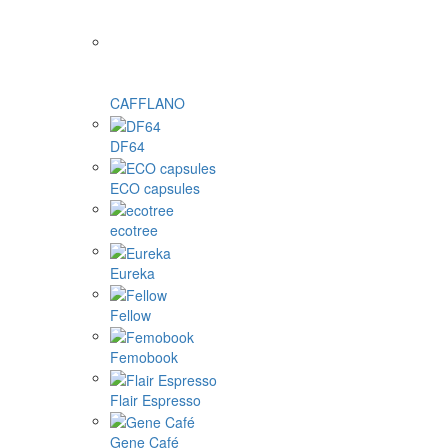
CAFFLANO
DF64
ECO capsules
ecotree
Eureka
Fellow
Femobook
Flair Espresso
Gene Café