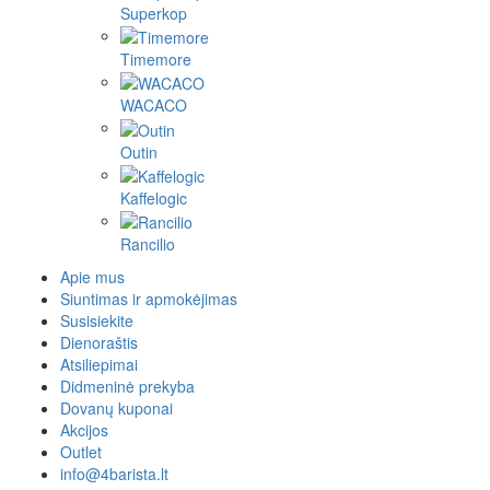
Superkop
Timemore
WACACO
Outin
Kaffelogic
Rancilio
Apie mus
Siuntimas ir apmokėjimas
Susisiekite
Dienoraštis
Atsiliepimai
Didmeninė prekyba
Dovanų kuponai
Akcijos
Outlet
info@4barista.lt