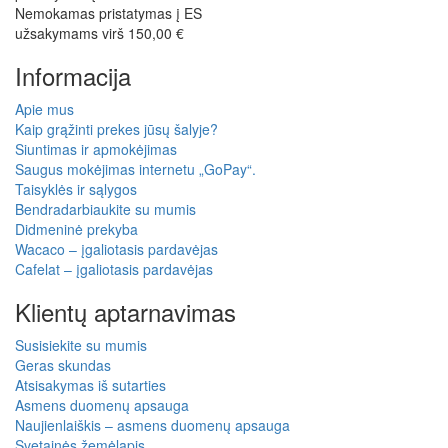
Nemokamas pristatymas į ES
užsakymams virš 150,00 €
Informacija
Apie mus
Kaip grąžinti prekes jūsų šalyje?
Siuntimas ir apmokėjimas
Saugus mokėjimas internetu „GoPay“.
Taisyklės ir sąlygos
Bendradarbiaukite su mumis
Didmeninė prekyba
Wacaco – įgaliotasis pardavėjas
Cafelat – įgaliotasis pardavėjas
Klientų aptarnavimas
Susisiekite su mumis
Geras skundas
Atsisakymas iš sutarties
Asmens duomenų apsauga
Naujienlaiškis – asmens duomenų apsauga
Svetainės žemėlapis