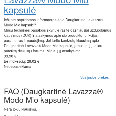
kapsulė
Ieškote papildomos informacijos apie Daugkartinė Lavazza®
Modo Mio kapsulė?
Mūsų techninės pagalbos skyriuje rasite dažniausiai užduodamus
klausimus (DUK) ir atsakymus apie šio produkto funkcijas,
parametrus ir naudojimą. Jei turite konkretų klausimą apie
Daugkartinė Lavazza® Modo Mio kapsulė, įtraukite jį į toliau
pateiktą diskusijų forumą. Mielai į jį atsakysime.
33,90 €
Be mokesčių: 28,02 €
Nebepasiekiama
Susijusios prekės
FAQ (Daugkartinė Lavazza®
Modo Mio kapsulė)
Nėra jokių klausimų.