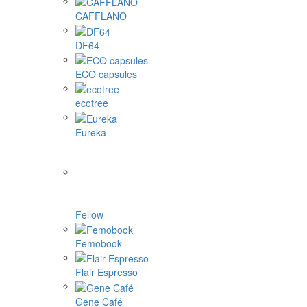
CAFFLANO
DF64
ECO capsules
ecotree
Eureka
Fellow
Femobook
Flair Espresso
Gene Café