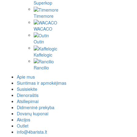
Superkop
Timemore
WACACO
Outin
Kaffelogic
Rancilio
Apie mus
Siuntimas ir apmokėjimas
Susisiekite
Dienoraštis
Atsiliepimai
Didmeninė prekyba
Dovanų kuponai
Akcijos
Outlet
info@4barista.lt