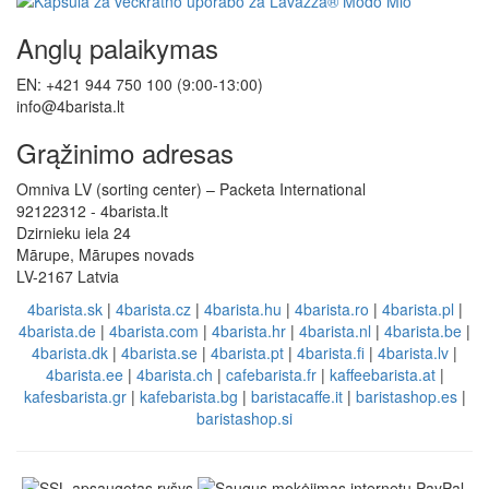
Anglų palaikymas
EN: +421 944 750 100 (9:00-13:00)
info@4barista.lt
Grąžinimo adresas
Omniva LV (sorting center) – Packeta International
92122312 - 4barista.lt
Dzirnieku iela 24
Mārupe, Mārupes novads
LV-2167 Latvia
4barista.sk
|
4barista.cz
|
4barista.hu
|
4barista.ro
|
4barista.pl
|
4barista.de
|
4barista.com
|
4barista.hr
|
4barista.nl
|
4barista.be
|
4barista.dk
|
4barista.se
|
4barista.pt
|
4barista.fi
|
4barista.lv
|
4barista.ee
|
4barista.ch
|
cafebarista.fr
|
kaffeebarista.at
|
kafesbarista.gr
|
kafebarista.bg
|
baristacaffe.it
|
baristashop.es
|
baristashop.si