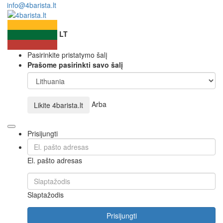
info@4barista.lt
LT
Pasirinkite pristatymo šalį
Prašome pasirinkti savo šalį
Arba
Likite
4barista.lt
Prisijungti
El. pašto adresas
Slaptažodis
Prisijungti