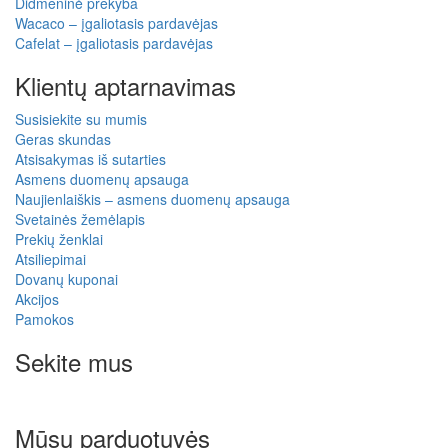
Didmeninė prekyba
Wacaco – įgaliotasis pardavėjas
Cafelat – įgaliotasis pardavėjas
Klientų aptarnavimas
Susisiekite su mumis
Geras skundas
Atsisakymas iš sutarties
Asmens duomenų apsauga
Naujienlaiškis – asmens duomenų apsauga
Svetainės žemėlapis
Prekių ženklai
Atsiliepimai
Dovanų kuponai
Akcijos
Pamokos
Sekite mus
Mūsų parduotuvės