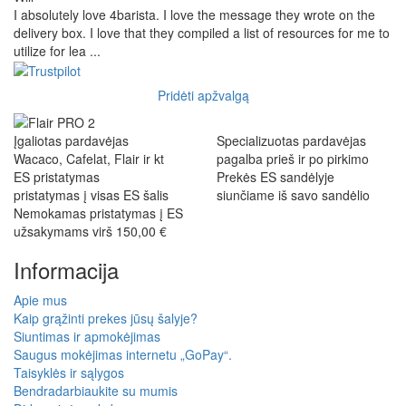
I absolutely love 4barista. I love the message they wrote on the
delivery box. I love that they compiled a list of resources for me to
utilize for lea ...
Pridėti apžvalgą
Įgaliotas pardavėjas
Specializuotas pardavėjas
Wacaco, Cafelat, Flair ir kt
pagalba prieš ir po pirkimo
ES pristatymas
Prekės ES sandėlyje
pristatymas į visas ES šalis
siunčiame iš savo sandėlio
Nemokamas pristatymas į ES
užsakymams virš 150,00 €
Informacija
Apie mus
Kaip grąžinti prekes jūsų šalyje?
Siuntimas ir apmokėjimas
Saugus mokėjimas internetu „GoPay“.
Taisyklės ir sąlygos
Bendradarbiaukite su mumis