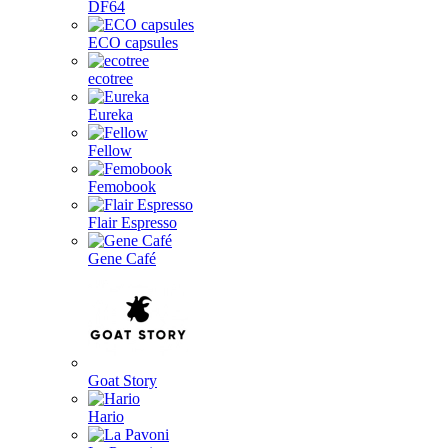
DF64
ECO capsules
ecotree
Eureka
Fellow
Femobook
Flair Espresso
Gene Café
Goat Story
Hario