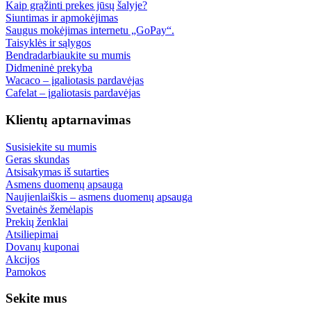
Kaip grąžinti prekes jūsų šalyje?
Siuntimas ir apmokėjimas
Saugus mokėjimas internetu „GoPay“.
Taisyklės ir sąlygos
Bendradarbiaukite su mumis
Didmeninė prekyba
Wacaco – įgaliotasis pardavėjas
Cafelat – įgaliotasis pardavėjas
Klientų aptarnavimas
Susisiekite su mumis
Geras skundas
Atsisakymas iš sutarties
Asmens duomenų apsauga
Naujienlaiškis – asmens duomenų apsauga
Svetainės žemėlapis
Prekių ženklai
Atsiliepimai
Dovanų kuponai
Akcijos
Pamokos
Sekite mus