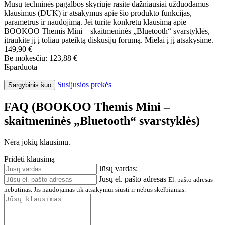
Mūsų techninės pagalbos skyriuje rasite dažniausiai užduodamus
klausimus (DUK) ir atsakymus apie šio produkto funkcijas,
parametrus ir naudojimą. Jei turite konkretų klausimą apie
BOOKOO Themis Mini – skaitmeninės „Bluetooth“ svarstyklės,
įtraukite jį į toliau pateiktą diskusijų forumą. Mielai į jį atsakysime.
149,90 €
Be mokesčių: 123,88 €
Išparduota
Susijusios prekės
Sargybinis šuo
FAQ (BOOKOO Themis Mini –
skaitmeninės „Bluetooth“ svarstyklės)
Nėra jokių klausimų.
Pridėti klausimą
Jūsų vardas:
Jūsų el. pašto adresas
El. pašto adresas
nebūtinas. Jis naudojamas tik atsakymui siųsti ir nebus skelbiamas.