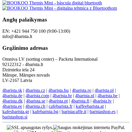
Anglų palaikymas
EN: +421 944 750 100 (9:00-13:00)
info@4barista.lt
Grąžinimo adresas
Omniva LV (sorting center) – Packeta International
92122312 - 4barista.lt
Dzirnieku iela 24
Mārupe, Mārupes novads
LV-2167 Latvia
4barista.sk
|
4barista.cz
|
4barista.hu
|
4barista.ro
|
4barista.pl
|
4barista.de
|
4barista.com
|
4barista.hr
|
4barista.nl
|
4barista.be
|
4barista.dk
|
4barista.se
|
4barista.pt
|
4barista.fi
|
4barista.lv
|
4barista.ee
|
4barista.ch
|
cafebarista.fr
|
kaffeebarista.at
|
kafesbarista.gr
|
kafebarista.bg
|
baristacaffe.it
|
baristashop.es
|
baristashop.si