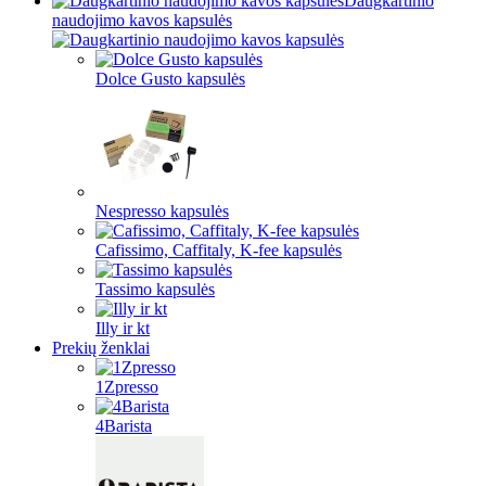
Daugkartinio
naudojimo kavos kapsulės
Dolce Gusto kapsulės
Nespresso kapsulės
Cafissimo, Caffitaly, K-fee kapsulės
Tassimo kapsulės
Illy ir kt
Prekių ženklai
1Zpresso
4Barista