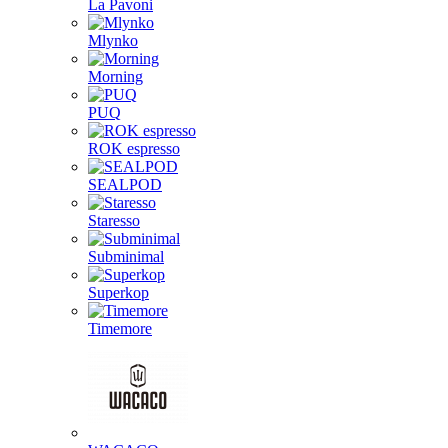
La Pavoni
Mlynko
Morning
PUQ
ROK espresso
SEALPOD
Staresso
Subminimal
Superkop
Timemore