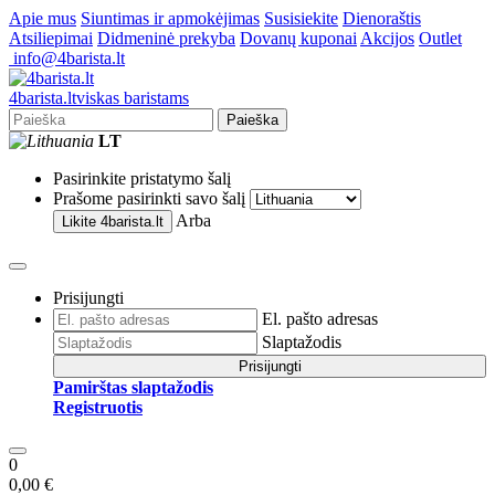
Apie mus
Siuntimas ir apmokėjimas
Susisiekite
Dienoraštis
Atsiliepimai
Didmeninė prekyba
Dovanų kuponai
Akcijos
Outlet
info@4barista.lt
4
barista
.lt
viskas baristams
Paieška
LT
Pasirinkite pristatymo šalį
Prašome pasirinkti savo šalį
Arba
Likite
4barista.lt
Prisijungti
El. pašto adresas
Slaptažodis
Prisijungti
Pamirštas slaptažodis
Registruotis
0
0,00 €