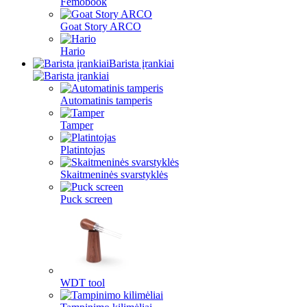
Femobook
Goat Story ARCO
Hario
Barista įrankiai
Automatinis tamperis
Tamper
Platintojas
Skaitmeninės svarstyklės
Puck screen
WDT tool