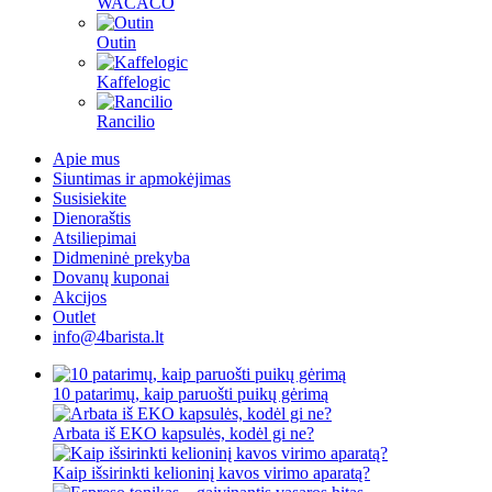
WACACO
Outin
Kaffelogic
Rancilio
Apie mus
Siuntimas ir apmokėjimas
Susisiekite
Dienoraštis
Atsiliepimai
Didmeninė prekyba
Dovanų kuponai
Akcijos
Outlet
info@4barista.lt
10 patarimų, kaip paruošti puikų gėrimą
Arbata iš EKO kapsulės, kodėl gi ne?
Kaip išsirinkti kelioninį kavos virimo aparatą?