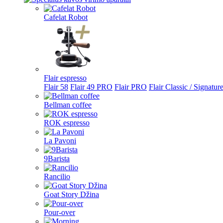
Cafelat Robot
Flair espresso
Flair 58
Flair 49 PRO
Flair PRO
Flair Classic / Signatur
Bellman coffee
ROK espresso
La Pavoni
9Barista
Rancilio
Goat Story Džina
Pour-over