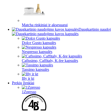
Matcha rinkiniai ir aksesuarai
Daugkartinio naudoj
Dolce Gusto kapsulės
Nespresso kapsulės
Cafissimo, Caffitaly, K-fee kapsulės
Tassimo kapsulės
Illy ir kt
Prekių ženklai
1Zpresso