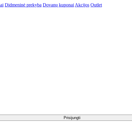
ai
Didmeninė prekyba
Dovanų kuponai
Akcijos
Outlet
Prisijungti