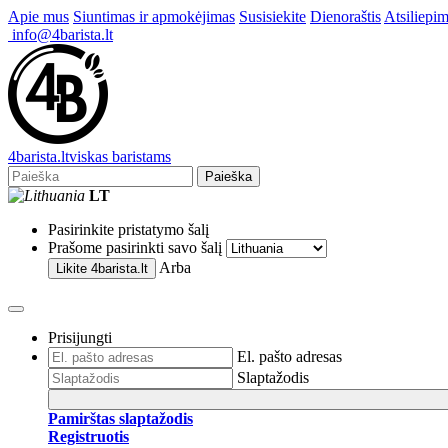
Apie mus
Siuntimas ir apmokėjimas
Susisiekite
Dienoraštis
Atsiliepim
info@4barista.lt
4
barista
.lt
viskas baristams
Paieška
LT
Pasirinkite pristatymo šalį
Prašome pasirinkti savo šalį
Arba
Likite
4barista.lt
Prisijungti
El. pašto adresas
Slaptažodis
Pamirštas slaptažodis
Registruotis