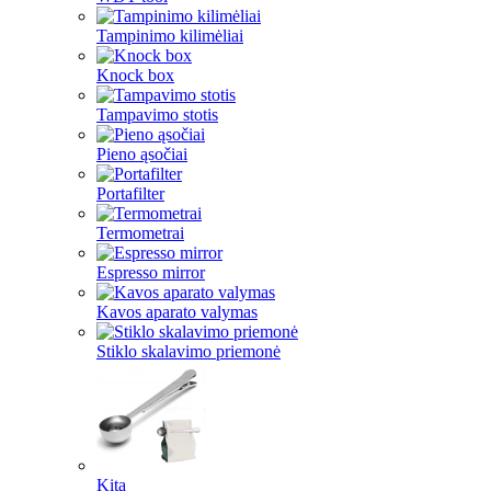
Tampinimo kilimėliai
Knock box
Tampavimo stotis
Pieno ąsočiai
Portafilter
Termometrai
Espresso mirror
Kavos aparato valymas
Stiklo skalavimo priemonė
Kita