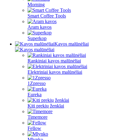
Morning
Smart Coffee Tools
Aram kavos
Superkop
Kavos malūnėliai
Rankiniai kavos malūnėliai
Elektriniai kavos malūnėliai
1Zpresso
Eureka
Kiti prekių ženklai
Timemore
Fellow
Mlynko