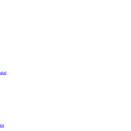
atai
tai