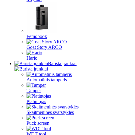
Femobook
Goat Story ARCO
Hario
Barista įrankiai
Automatinis tamperis
Tamper
Platintojas
Skaitmeninės svarstyklės
Puck screen
WDT tool