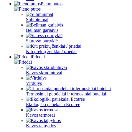
Pieno putos
Subminimal
Bellman garlaivis
Staresso purtyklė
Kiti prekių ženklai / priedai
Priedai
Kavos skrudintuvai
Virdulys
Termosiniai puodeliai ir termosiniai buteliai
Ekologiški patiekalai Ecotree
Kavos termosai
Kavos talpyklos