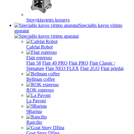
Stovyklavietės krosnys
Specialūs kavos virimo
aparatai
Cafelat Robot
Flair espresso
Flair 58
Flair 49 PRO
Flair PRO
Flair Classic /
Signature
Flair NEO FLEX
Flair 2GO
Flair priedai
Bellman coffee
ROK espresso
La Pavoni
9Barista
Rancilio
Goat Story Džina