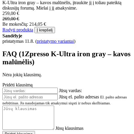
K-Ultra iron gray – kavos malūnėlis, įtraukite jį į toliau pateiktą
diskusijų forumą. Mielai į jį atsakysime.
259,00 €
269,00 €
Be mokesčių: 214,05 €
Rodyti produktą
Į krepšelį
Sandėlyje
pristatymas 11.8.
(
pristatymo variantai
)
FAQ (1Zpresso K-Ultra iron gray – kavos
malūnėlis)
Nėra jokių klausimų.
Pridėti klausimą
Jūsų vardas:
Jūsų el. pašto adresas
El. pašto adresas
nebūtinas. Jis naudojamas tik atsakymui siųsti ir nebus skelbiamas.
Jūsų klausimas