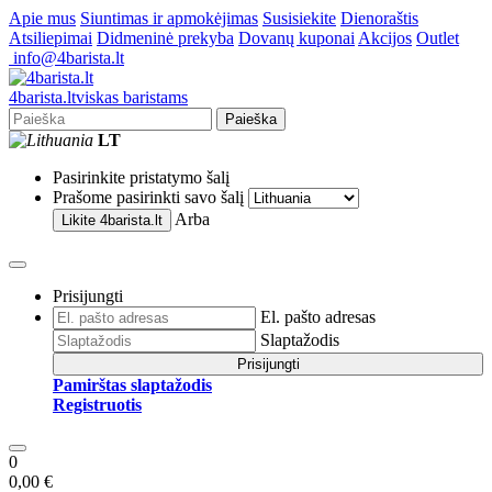
Apie mus
Siuntimas ir apmokėjimas
Susisiekite
Dienoraštis
Atsiliepimai
Didmeninė prekyba
Dovanų kuponai
Akcijos
Outlet
info@4barista.lt
4
barista
.lt
viskas baristams
Paieška
LT
Pasirinkite pristatymo šalį
Prašome pasirinkti savo šalį
Arba
Likite
4barista.lt
Prisijungti
El. pašto adresas
Slaptažodis
Prisijungti
Pamirštas slaptažodis
Registruotis
0
0,00 €