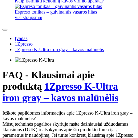
Kaip išsirinkti kelioninį kavos virimo aparatą?
Espreso tonikas – gaivinantis vasaros hitas
visi straipsniai
Įvadas
1Zpresso
1Zpresso K-Ultra iron gray – kavos malūnėlis
FAQ - Klausimai apie
produktą
1Zpresso K-Ultra
iron gray – kavos malūnėlis
Ieškote papildomos informacijos apie 1Zpresso K-Ultra iron gray –
kavos malūnėlis?
Mūsų techninės pagalbos skyriuje rasite dažniausiai užduodamus
klausimus (DUK) ir atsakymus apie šio produkto funkcijas,
parametrus ir naudojimą. Jei turite konkretų klausimą apie 1Zpresso