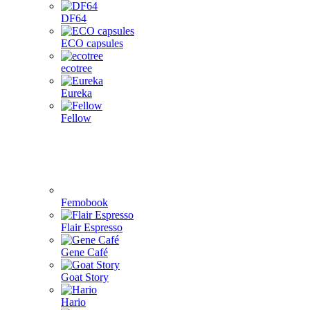
DF64
ECO capsules
ecotree
Eureka
Fellow
Femobook
Flair Espresso
Gene Café
Goat Story
Hario