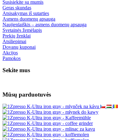
Susisiekite su mumis
Geras skundas
Atsisakymas iš sutarties
Asmens duomenų apsauga
Naujienlaiškis – asmens duomenų apsauga
Svetainės žemėlapis
Prekių ženklai
Atsiliepimai
Dovanų kuponai
Akcijos
Pamokos
Sekite mus
Mūsų parduotuvės