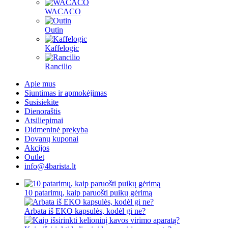
WACACO
Outin
Kaffelogic
Rancilio
Apie mus
Siuntimas ir apmokėjimas
Susisiekite
Dienoraštis
Atsiliepimai
Didmeninė prekyba
Dovanų kuponai
Akcijos
Outlet
info@4barista.lt
10 patarimų, kaip paruošti puikų gėrimą
Arbata iš EKO kapsulės, kodėl gi ne?