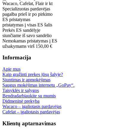
Wacaco, Cafelat, Flair ir kt
Specializuotas pardavėjas
pagalba prieš ir po pirkimo
ES pristatymas
pristatymas į visas ES šalis
Prekės ES sandėlyje
siunčiame iš savo sandėlio
Nemokamas pristatymas į ES
užsakymams virš 150,00 €
Informacija
Apie mus
Kaip grąžinti prekes jūsų šalyje?
Siuntimas ir apmokėjimas
Saugus mokėjimas internetu „GoPay“.
Taisyklės ir sąlygos
Bendradarbiaukite su mumis
Didmeninė prekyba
Wacaco – įgaliotasis pardavėjas
Cafelat – įgaliotasis pardavėjas
Klientų aptarnavimas