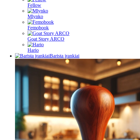
Fellow
Mlynko
Femobook
Goat Story ARCO
Hario
Barista įrankiai