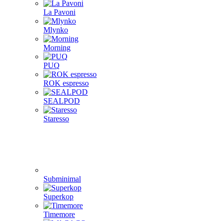
La Pavoni
Mlynko
Morning
PUQ
ROK espresso
SEALPOD
Staresso
Subminimal
Superkop
Timemore