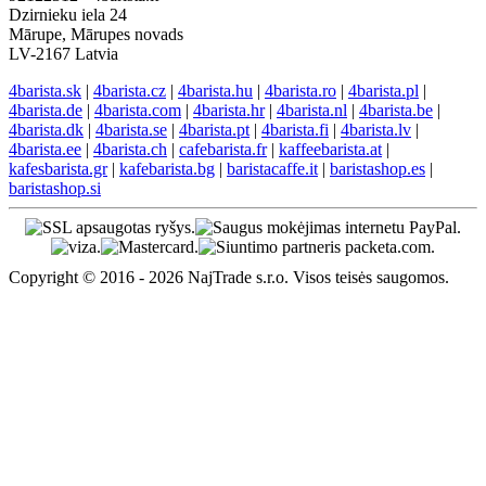
Dzirnieku iela 24
Mārupe, Mārupes novads
LV-2167 Latvia
4barista.sk
|
4barista.cz
|
4barista.hu
|
4barista.ro
|
4barista.pl
|
4barista.de
|
4barista.com
|
4barista.hr
|
4barista.nl
|
4barista.be
|
4barista.dk
|
4barista.se
|
4barista.pt
|
4barista.fi
|
4barista.lv
|
4barista.ee
|
4barista.ch
|
cafebarista.fr
|
kaffeebarista.at
|
kafesbarista.gr
|
kafebarista.bg
|
baristacaffe.it
|
baristashop.es
|
baristashop.si
Copyright © 2016 - 2026 NajTrade s.r.o. Visos teisės saugomos.