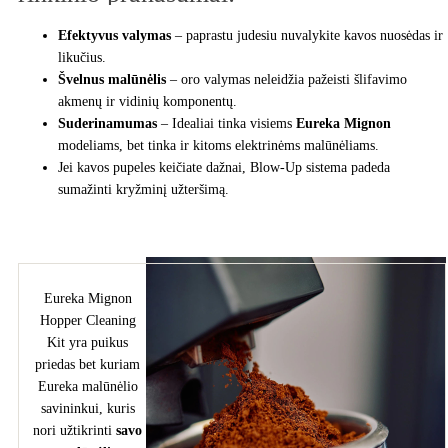
Efektyvus valymas
– paprastu judesiu nuvalykite kavos nuosėdas ir
likučius.
Švelnus malūnėlis
– oro valymas neleidžia pažeisti šlifavimo
akmenų ir vidinių komponentų.
Suderinamumas
– Idealiai tinka visiems
Eureka Mignon
modeliams, bet tinka ir kitoms elektrinėms malūnėliams.
Jei kavos pupeles keičiate dažnai, Blow-Up sistema padeda
sumažinti kryžminį užteršimą.
Eureka Mignon
Hopper Cleaning
Kit yra puikus
priedas bet kuriam
Eureka malūnėlio
savininkui, kuris
nori užtikrinti
savo