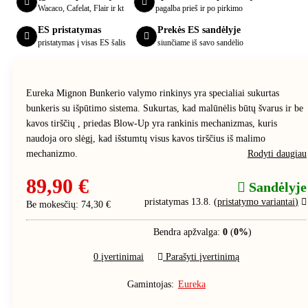
Wacaco, Cafelat, Flair ir kt
pagalba prieš ir po pirkimo
ES pristatymas
Prekės ES sandėlyje
pristatymas į visas ES šalis
siunčiame iš savo sandėlio
Eureka Mignon Bunkerio valymo rinkinys yra specialiai sukurtas
bunkeris su išpūtimo sistema. Sukurtas, kad malūnėlis būtų švarus ir be
kavos tirščių , priedas Blow-Up yra rankinis mechanizmas, kuris
naudoja oro slėgį, kad išstumtų visus kavos tirščius iš malimo
mechanizmo.
Rodyti daugiau
89,90 €
Sandėlyje
pristatymas 13.8.
(
pristatymo variantai
)
Be mokesčių: 74,30 €
Bendra apžvalga:
0
(
0%
)
0 įvertinimai
Parašyti įvertinimą
Gamintojas:
Eureka