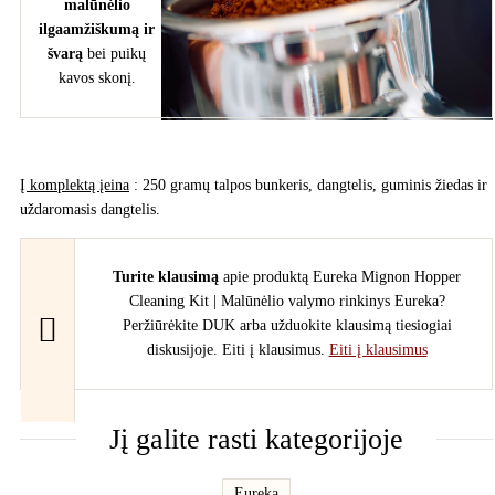
malūnėlio
ilgaamžiškumą ir
švarą
bei puikų
kavos skonį.
Į komplektą įeina
: 250 gramų talpos bunkeris, dangtelis, guminis žiedas ir
uždaromasis dangtelis.
Turite klausimą
apie produktą Eureka Mignon Hopper
Cleaning Kit | Malūnėlio valymo rinkinys Eureka?
Peržiūrėkite DUK arba užduokite klausimą tiesiogiai
diskusijoje. Eiti į klausimus.
Eiti į klausimus
Jį galite rasti kategorijoje
Eureka