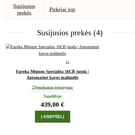
Susijusios
Pirkėjai irgi
prekės
Susijusios prekės (4)
1x
Eureka Mignon Specialita 16CR juoda |
Automatinė kavos malūnėlis
Nemokamas pristatymas
Sandėlyje
439,00 €
Į KREPŠELĮ