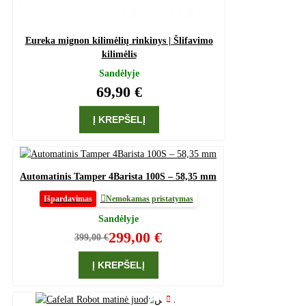
Eureka mignon kilimėlių rinkinys | Šlifavimo
kilimėlis
Sandėlyje
69,90 €
Į KREPŠELĮ
Automatinis Tamper 4Barista 100S – 58,35 mm
Išpardavimas
Nemokamas pristatymas
Sandėlyje
299,00 €
399,00 €
Į KREPŠELĮ