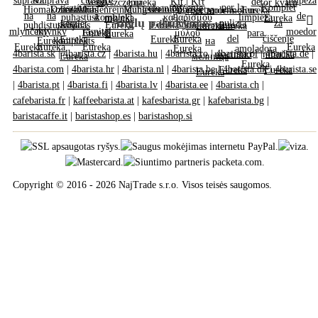
Anglų palaikymas
4barista.sk
|
4barista.cz
|
4barista.hu
|
4barista.ro
|
4barista.pl
|
4barista.de
|
4barista.com
|
4barista.hr
|
4barista.nl
|
4barista.be
|
4barista.dk
|
4barista.se
|
4barista.pt
|
4barista.fi
|
4barista.lv
|
4barista.ee
|
4barista.ch
|
cafebarista.fr
|
kaffeebarista.at
|
kafesbarista.gr
|
kafebarista.bg
|
baristacaffe.it
|
baristashop.es
|
baristashop.si
Copyright © 2016 - 2026 NajTrade s.r.o. Visos teisės saugomos.