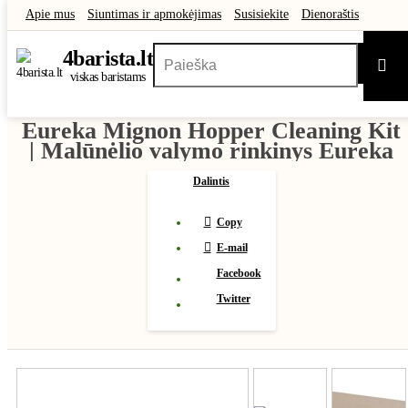
Apie mus
Siuntimas ir apmokėjimas
Susisiekite
Dienoraštis
Atsiliepimai
Didmeninė prekyba
Dovanų kuponai
Akcijos
Outlet
4
barista
.lt
Paie
viskas baristams
Eureka Mignon Hopper Cleaning Kit
| Malūnėlio valymo rinkinys Eureka
Dalintis
Copy
E-mail
Facebook
Twitter