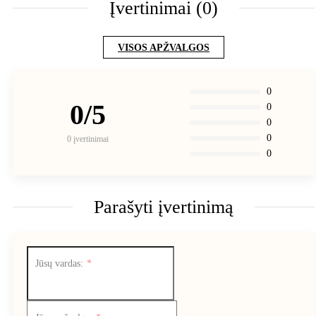
Įvertinimai (0)
VISOS APŽVALGOS
0
0/5
0
0
0
0 įvertinimai
0
Parašyti įvertinimą
Jūsų vardas: