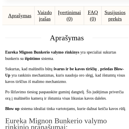
Vaizdo
Įvertinimai
FAQ
Susijusios
Aprašymas
įrašas
(0)
(0)
prekės
Aprašymas
Eureka Mignon Bunkerio valymo rinkinys
yra specialiai sukurtas
bunkeris su
išpūtimo
sistema.
Sukurtas, kad malūnėlis būtų
švarus ir be kavos tirščių
,
priedas Blow-
Up
yra rankinis mechanizmas, kuris naudoja oro slėgį, kad išstumtų visus
kavos tirščius iš malimo mechanizmo.
Po šlifavimo tiesiog paspauskite guminį dangtelį. Šis judėjimas priverčia
orą į malūnėlio kamerą ir išstumia visas likusias kavos daleles.
Blow up
sistema idealiai tinka vartotojams, kurie dažnai keičia kavos rūšį.
Eureka Mignon Bunkerio valymo
rinkinio pranašumai: