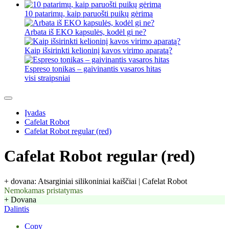
10 patarimų, kaip paruošti puikų gėrimą
Arbata iš EKO kapsulės, kodėl gi ne?
Kaip išsirinkti kelioninį kavos virimo aparatą?
Espreso tonikas – gaivinantis vasaros hitas
visi straipsniai
Įvadas
Cafelat Robot
Cafelat Robot regular (red)
Cafelat Robot regular (red)
+ dovana: Atsarginiai silikoniniai kaiščiai | Cafelat Robot
Nemokamas pristatymas
+ Dovana
Dalintis
Copy