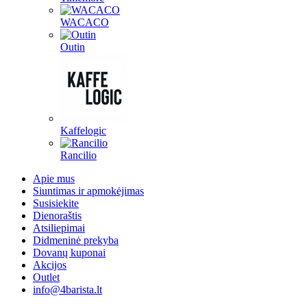
WACACO
Outin
Kaffelogic
Rancilio
Apie mus
Siuntimas ir apmokėjimas
Susisiekite
Dienoraštis
Atsiliepimai
Didmeninė prekyba
Dovanų kuponai
Akcijos
Outlet
info@4barista.lt