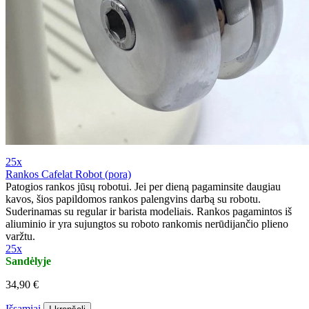
25x
Rankos Cafelat Robot (pora)
Patogios rankos jūsų robotui. Jei per dieną pagaminsite daugiau
kavos, šios papildomos rankos palengvins darbą su robotu.
Suderinamas su regular ir barista modeliais. Rankos pagamintos iš
aliuminio ir yra sujungtos su roboto rankomis nerūdijančio plieno
varžtu.
25x
Sandėlyje
34,90 €
Išsamiai