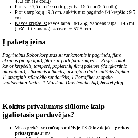
48,3 cm (19 colių)
Plotis
: 25,5 cm (10 colių),
gylis
: 16,5 cm (6,5 colių)
Plotis tarp kojų
: 9,3 cm,
aukštis nuo pagrindo iki krepšio
: 9,5
cm
Kavos krepšelis:
kavos talpa - iki 25g, vandens talpa - 145 ml
(tirščiai + vanduo), skersmuo: 57,5 mm.
Į paketą įeina
Pagrindinis Robot korpusas su rankenomis ir pagrindu, filtro
ekranas (naujo tipo), filtras ir
portafiltro snapelis
, Professional
kavos krepšelis, tamperė, popierinių filtrų pakuotė (daugkartinio
naudojimo), silikoninis kilimėlis, atsarginių dalių maišelis (apima:
1) atsarginis stūmoklio sandariklis, 1 Portafilter snapelio
sandarinimo žiedas, 1 Molykote Dow tepalas 6g),
basket plug
.
Kokius privalumus siūlome kaip
įgaliotasis pardavėjas?
Visos prekės yra
mūsų sandėlyje
ES (Slovakija) =
greitas
pristatymas
Jums.