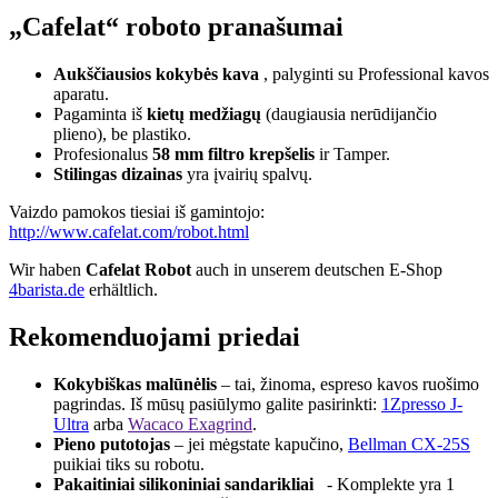
„Cafelat“ roboto pranašumai
Aukščiausios kokybės kava
, palyginti su Professional kavos
aparatu.
Pagaminta iš
kietų medžiagų
(daugiausia nerūdijančio
plieno), be plastiko.
Profesionalus
58 mm filtro
krepšelis
ir Tamper.
Stilingas dizainas
yra įvairių spalvų.
Vaizdo pamokos tiesiai iš gamintojo:
http://www.cafelat.com/robot.html
Wir haben
Cafelat Robot
auch in unserem deutschen E-Shop
4barista.de
erhältlich.
Rekomenduojami priedai
Kokybiškas malūnėlis
– tai, žinoma, espreso kavos ruošimo
pagrindas. Iš mūsų pasiūlymo galite pasirinkti:
1Zpresso J-
Ultra
arba
Wacaco Exagrind
.
Pieno putotojas
– jei mėgstate kapučino,
Bellman CX-25S
puikiai tiks su robotu.
Pakaitiniai silikoniniai sandarikliai
- Komplekte yra 1