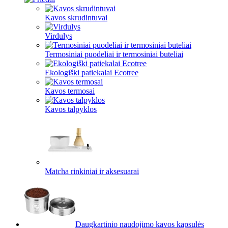
Kavos skrudintuvai
Virdulys
Termosiniai puodeliai ir termosiniai buteliai
Ekologiški patiekalai Ecotree
Kavos termosai
Kavos talpyklos
Matcha rinkiniai ir aksesuarai
Daugkartinio naudojimo kavos kapsulės