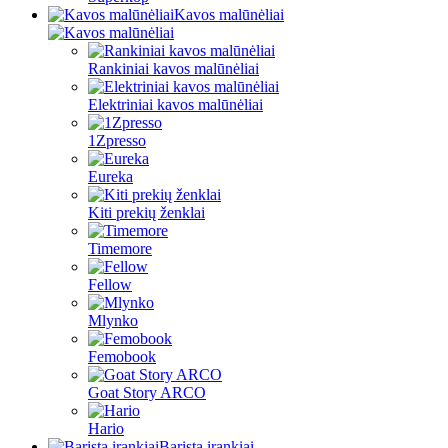
Kavos malūnėliai
Rankiniai kavos malūnėliai
Elektriniai kavos malūnėliai
1Zpresso
Eureka
Kiti prekių ženklai
Timemore
Fellow
Mlynko
Femobook
Goat Story ARCO
Hario
Barista įrankiai