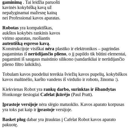
gaminimą
. Tai leidžia paruošti
kavinės kokybišką kavą už
nepalyginamai mažesnę kainą
nei Professional kavos aparatas.
Robotas
yra kompaktiškas,
aukštos kokybės rankinis kavos
virimo aparatas, ruošiantis
autentišką espreso kavą
.
Konstrukcijoje visiškai
nėra
plastiko ir elektronikos – pagrindas
pagamintas iš
nerūdijančio plieno
, o jį papildo tik būtini elementai,
pagaminti iš saugaus maistinio silikono (sandarikliai ir nerūdijančio
plieno filtro laikiklis).
Tobulam kavos puodeliui tereikia šviežių kavos pupelių, kokybiškos
kavos malūnėlio, karšto vandens iš virdulio ir roboto, žinoma :).
Kiekvienas Robot yra
rankų darbo, surinktas ir išbandytas
Honkonge tiesiogiai
Cafelat įkūrėjo
(Paul Pratt).
Įprastoje versijoje
nėra slėgio matuoklio. Kavos aparato korpusas
yra toks pat kaip ir
įprastoje
versijoje.
Basket plug
dabar yra įtrauktas į Cafelat Robot kavos aparato
pakuotę.