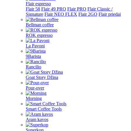
Flair espresso
Flair 58
Flair 49 PRO
Flair PRO
Flair Classic /
Signature
Flair NEO FLEX
Flair 2GO
Flair priedai
Bellman coffee
ROK espresso
La Pavoni
9Barista
Rancilio
Goat Story Džina
Pour-over
Morning
Smart Coffee Tools
Aram kavos
Superkop