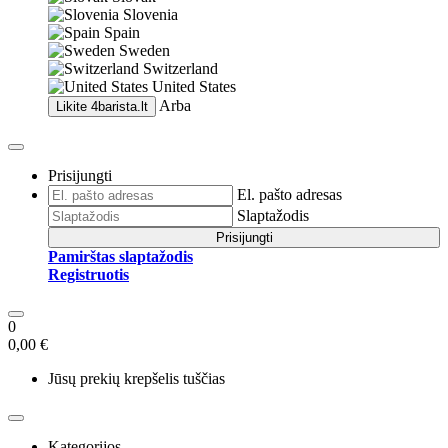
Slovenia
Spain
Sweden
Switzerland
United States
Arba
Likite
4barista.lt
Prisijungti
El. pašto adresas
Slaptažodis
Prisijungti
Pamirštas slaptažodis
Registruotis
0
0,00 €
Jūsų prekių krepšelis tuščias
Kategorijos