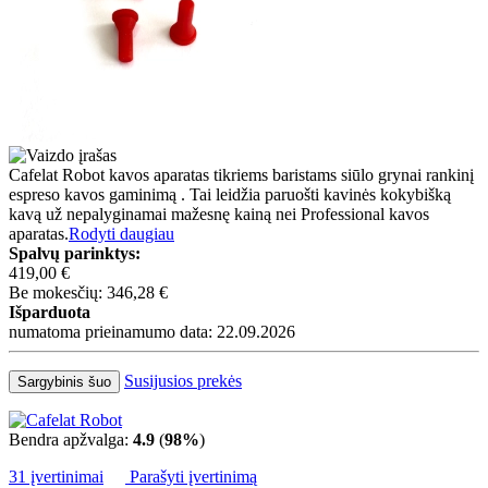
Cafelat Robot kavos aparatas tikriems baristams siūlo grynai rankinį
espreso kavos gaminimą . Tai leidžia paruošti kavinės kokybišką
kavą už nepalyginamai mažesnę kainą nei Professional kavos
aparatas.
Rodyti daugiau
Spalvų parinktys:
419,00 €
Be mokesčių: 346,28 €
Išparduota
numatoma prieinamumo data: 22.09.2026
Susijusios prekės
Sargybinis šuo
Bendra apžvalga:
4.9
(
98%
)
31 įvertinimai
Parašyti įvertinimą