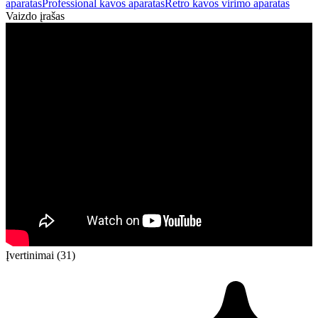
aparatas
Professional kavos aparatas
Retro kavos virimo aparatas
Vaizdo įrašas
Įvertinimai (31)