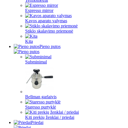
Termometrai
Espresso mirror
Kavos aparato valymas
Stiklo skalavimo priemonė
Kita
Pieno putos
Subminimal
Bellman garlaivis
Staresso purtyklė
Kiti prekių ženklai / priedai
Priedai