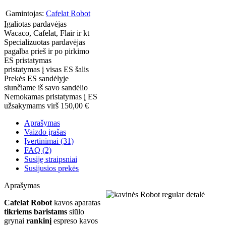
Gamintojas:
Cafelat Robot
Įgaliotas pardavėjas
Wacaco, Cafelat, Flair ir kt
Specializuotas pardavėjas
pagalba prieš ir po pirkimo
ES pristatymas
pristatymas į visas ES šalis
Prekės ES sandėlyje
siunčiame iš savo sandėlio
Nemokamas pristatymas į ES
užsakymams virš 150,00 €
Aprašymas
Vaizdo įrašas
Įvertinimai (31)
FAQ (2)
Susiję straipsniai
Susijusios prekės
Aprašymas
Cafelat Robot
kavos aparatas
tikriems baristams
siūlo
grynai
rankinį
espreso kavos