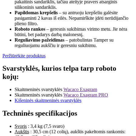
pakaitinis sandariklis, tačiau ateityje pravers atsarginis
silikoninis sandariklis.
Papildomas krepšelis
– su antruoju krepšeliu galėsite
pasigaminti 2 kavas iš eilės. Nepamirškite įdėti nerūdijančio
plieno filtro.
Roboto rankos
– geresnis sukibimas virimo metu. Jie nėra
būtini, bet padarys darbą malonesnį.
Reguliavimo pažeidimas
– patobulintas Tamper su
reguliuojamu aukščiu ir geresniu sukibimu.
Peržiūrėkite produktus
Svarstyklės, kurios telpa tarp roboto
kojų:
Skaitmeninės svarstyklės
Wacaco Exagram
Skaitmeninės svarstyklės
Wacaco Exagram PRO
Kišeninės skaitmeninės svarstyklės
Techninės specifikacijos
Svoris
: 3,4 kg (7,5 svaro)
Aukštis
: 30,5 cm (12 colių), aukštis pakeltomis rankomis: