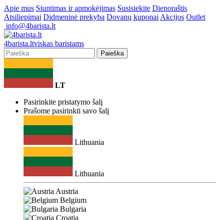
Apie mus
Siuntimas ir apmokėjimas
Susisiekite
Dienoraštis
Atsiliepimai
Didmeninė prekyba
Dovanų kuponai
Akcijos
Outlet
info@4barista.lt
4
barista
.lt
viskas baristams
Paieška
LT
Pasirinkite pristatymo šalį
Prašome pasirinkti savo šalį
Lithuania
Lithuania
Austria
Belgium
Bulgaria
Croatia