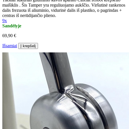
maišiklis . Šis Tamper yra reguliuojamo aukščio. Viršutinė rankenos
dalis frezuota iš aliuminio, vidurinė dalis iš plastiko, o pagrindas +
centras iš nerūdijančio plieno.
9x
Sandėlyje
69,90 €
Išsamiai
Į krepšelį