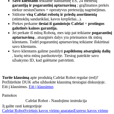
Savo klientams
teikiame standartinę ES, 24 mėnesių
garantiją ir pogarantinį aptarnavimą
; grąžinamos prekės
niekur nesiunčiamos = operatyvus pretenzijų nagrinėjimas.
Siūlome
visą Cafelat robotų ir priedų asortimentą
(stūmoklių sandarikliai, kavos krepšeliai...).
Prekes perkame
tiesiai iš gamintojo Cafelat
=
protingos
galutinės kainos garantija.
Jei perkate iš mūsų Robotą, mes taip pat teikiame
pogarantinį
aptarnavimą
, atsarginės dalys yra prieinamos tik mūsų
klientams. Todėl pogarantinį aptarnavimą teikiame išskirtinai
savo klientams.
Savo klientams galime pasiūlyti
papildomų atsarginių dalių
, kurių nėra mūsų parduotuvėje. Tiesiog pateikite savo
užsakymo ID, kad galėtume patvirtinti.
Turite klausimą
apie produktą Cafelat Robot regular (red)?
Peržiūrėkite DUK arba užduokite klausimą tiesiogiai diskusijoje.
Eiti į klausimus.
Eiti į klausimus
Pamokos
Cafelat Robot - Naudojimo instrukcija
Jį galite rasti kategorijoje
Cafelat Robot
Svirtinis kavos virimo aparatas
Espreso kavos virimo