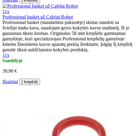
Į krepšelį
11x
Professional basket už Cafelat Robot
Professional basket (standartinis pakuotėje) skirtas naudoti su
šviežiai malta kava, naudojant geros kokybės kavos malūnėlį. Iš jo
gaunamas tikras kremas. Originalus 58 mm krepšelis gaminamas
gamykloje, kuri specializuojasi Professional krepšelių gamyboje
kitiems žinomiems kavos aparatų prekių ženklams. Įsigiję šį krepšelį
gausite tikrai aukščiausios kokybės produktą .
11x
Sandėlyje
39,90 €
Išsamiai
Į krepšelį