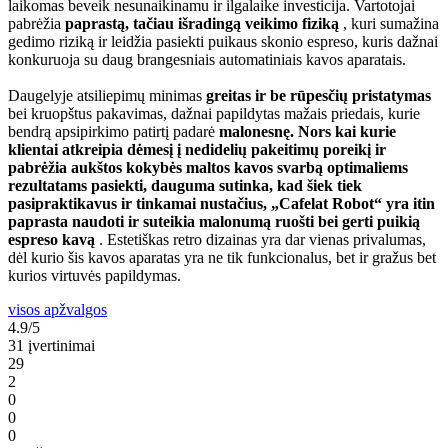
laikomas beveik nesunaikinamu ir ilgalaike investicija. Vartotojai
pabrėžia
paprastą, tačiau išradingą veikimo fiziką
, kuri sumažina
gedimo riziką ir leidžia pasiekti puikaus skonio espreso, kuris dažnai
konkuruoja su daug brangesniais automatiniais kavos aparatais.
Daugelyje atsiliepimų minimas
greitas ir be rūpesčių pristatymas
bei kruopštus pakavimas, dažnai papildytas mažais priedais, kurie
bendrą apsipirkimo patirtį padarė
malonesnę. Nors kai kurie
klientai atkreipia dėmesį į nedidelių pakeitimų poreikį ir
pabrėžia aukštos kokybės maltos kavos svarbą optimaliems
rezultatams pasiekti, dauguma sutinka, kad šiek tiek
pasipraktikavus ir tinkamai nustačius, „Cafelat Robot“ yra itin
paprasta naudoti ir suteikia malonumą ruošti bei gerti puikią
espreso kavą
. Estetiškas retro dizainas yra dar vienas privalumas,
dėl kurio šis kavos aparatas yra ne tik funkcionalus, bet ir gražus bet
kurios virtuvės papildymas.
visos apžvalgos
4.9/5
31 įvertinimai
29
2
0
0
0