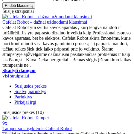
Pridėti klausimą
Susiję straipsniai
Cafelat Robot – dažnai užduodami klausimai
Cafelat Robot yra svirtis kavos aparatas , kurį lengva naudoti ir
prižiūrėti. Jis yra paprasto dizaino ir veikia kaip Professional espreso
kavos aparatas, bet be elektros. Cafelat Robot skirta žmonėms, kurie
nori kontroliuoti visą kavos gaminimo procesą. Jį paprasta naudoti,
tačiau reikės šiek tiek laiko priprasti prie jo veikimo. Šiame
straipsnyje apžvelgsime dažniausiai pasitaikančias problemas ir kaip
jas išspręsti. Kava išteka per greitai = žemas slėgis (ištraukimo laikas
trumpesnis ne..
Skaityti daugiau
visi straipsniai
Susijusios prekės
Spalvų parinktys
Parinktys
Pirkėjai irgi
Susijusios prekės (10)
9x
Tamper su taisyklėmis Cafelat Robot
Tiksliai sukurtas giluminio kavos aparato Cafelat Robot krepšelio