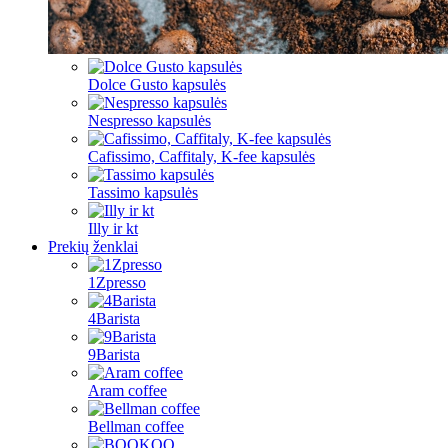
Dolce Gusto kapsulės
Nespresso kapsulės
Cafissimo, Caffitaly, K-fee kapsulės
Tassimo kapsulės
Illy ir kt
Prekių ženklai
1Zpresso
4Barista
9Barista
Aram coffee
Bellman coffee