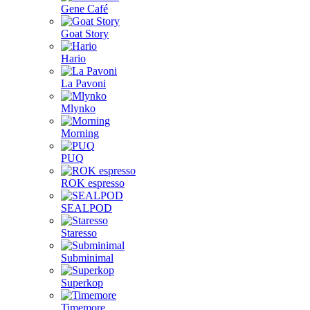
Gene Café
Goat Story
Hario
La Pavoni
Mlynko
Morning
PUQ
ROK espresso
SEALPOD
Staresso
Subminimal
Superkop
Timemore