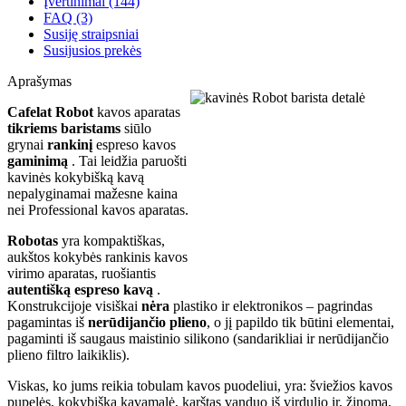
Įvertinimai (144)
FAQ (3)
Susiję straipsniai
Susijusios prekės
Aprašymas
Cafelat Robot
kavos aparatas
tikriems baristams
siūlo
grynai
rankinį
espreso kavos
gaminimą
. Tai leidžia paruošti
kavinės kokybišką kavą
nepalyginamai mažesne kaina
nei Professional kavos aparatas.
Robotas
yra kompaktiškas,
aukštos kokybės rankinis kavos
virimo aparatas, ruošiantis
autentišką espreso kavą
.
Konstrukcijoje visiškai
nėra
plastiko ir elektronikos – pagrindas
pagamintas iš
nerūdijančio plieno
, o jį papildo tik būtini elementai,
pagaminti iš saugaus maistinio silikono (sandarikliai ir nerūdijančio
plieno filtro laikiklis).
Viskas, ko jums reikia tobulam kavos puodeliui, yra: šviežios kavos
pupelės, kokybiška kavamalė, karštas vanduo iš virdulio ir, žinoma,