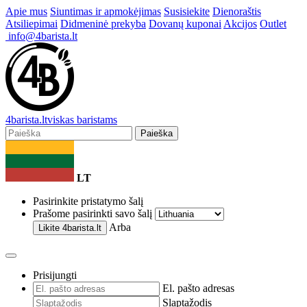
Apie mus
Siuntimas ir apmokėjimas
Susisiekite
Dienoraštis
Atsiliepimai
Didmeninė prekyba
Dovanų kuponai
Akcijos
Outlet
info@4barista.lt
4
barista
.lt
viskas baristams
Paieška
LT
Pasirinkite pristatymo šalį
Prašome pasirinkti savo šalį
Arba
Likite
4barista.lt
Prisijungti
El. pašto adresas
Slaptažodis