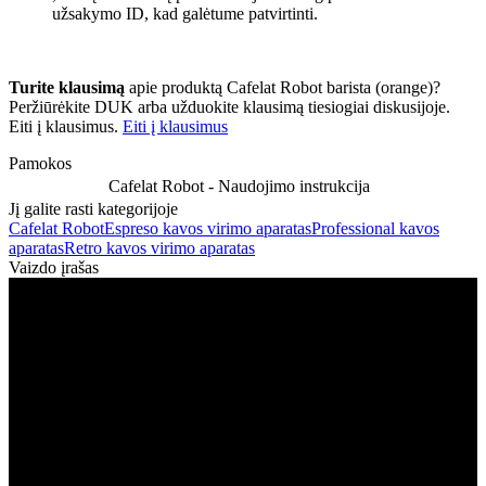
užsakymo ID, kad galėtume patvirtinti.
Turite klausimą
apie produktą Cafelat Robot barista (orange)?
Peržiūrėkite DUK arba užduokite klausimą tiesiogiai diskusijoje.
Eiti į klausimus.
Eiti į klausimus
Pamokos
Cafelat Robot - Naudojimo instrukcija
Jį galite rasti kategorijoje
Cafelat Robot
Espreso kavos virimo aparatas
Professional kavos
aparatas
Retro kavos virimo aparatas
Vaizdo įrašas