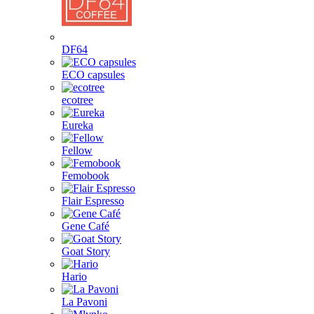
DF64
ECO capsules
ecotree
Eureka
Fellow
Femobook
Flair Espresso
Gene Café
Goat Story
Hario
La Pavoni