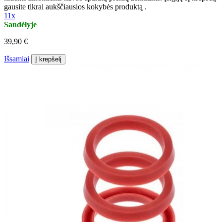
gausite tikrai aukščiausios kokybės produktą .
11x
Sandėlyje
39,90 €
Išsamiai
Į krepšelį