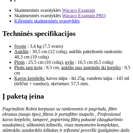
Skaitmeninės svarstyklės
Wacaco Exagram
Skaitmeninės svarstyklės
Wacaco Exagram PRO
Kišeninės skaitmeninės svarstyklės
Techninės specifikacijos
Svoris
: 3,4 kg (7,5 svaro)
Aukštis
: 30,5 cm (12 colių), aukštis pakeltomis rankomis:
48,3 cm (19 colių)
Plotis
: 25,5 cm (10 colių),
gylis
: 16,5 cm (6,5 colių)
Plotis tarp kojų
: 9,3 cm,
aukštis nuo pagrindo iki krepšio
: 9,5
cm
Kavos krepšelis:
kavos talpa - iki 25g, vandens talpa - 145 ml
(tirščiai + vanduo), skersmuo: 57,5 mm.
Į paketą įeina
Pagrindinis Robot korpusas su rankenomis ir pagrindu, filtro
ekranas (naujo tipo), filtras ir
portafiltro snapelis
, Professional
kavos krepšelis, tamperė, popierinių filtrų pakuotė (daugkartinio
naudojimo), silikoninis kilimėlis, visas manometro komplektas,
stūmoklio sandariklis kištukas ir tefloninė poveržlė (pailginimo dalis