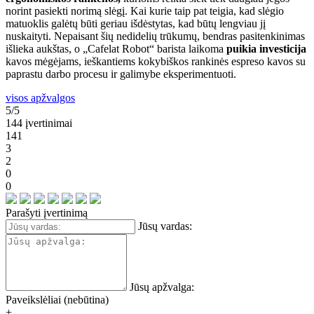
norint pasiekti norimą slėgį. Kai kurie taip pat teigia, kad slėgio
matuoklis galėtų būti geriau išdėstytas, kad būtų lengviau jį
nuskaityti. Nepaisant šių nedidelių trūkumų, bendras pasitenkinimas
išlieka aukštas, o „Cafelat Robot“ barista laikoma
puikia investicija
kavos mėgėjams, ieškantiems kokybiškos rankinės espreso kavos su
paprastu darbo procesu ir galimybe eksperimentuoti.
visos apžvalgos
5/5
144 įvertinimai
141
3
2
0
0
Parašyti įvertinimą
Jūsų vardas:
Jūsų apžvalga:
Paveikslėliai (nebūtina)
+