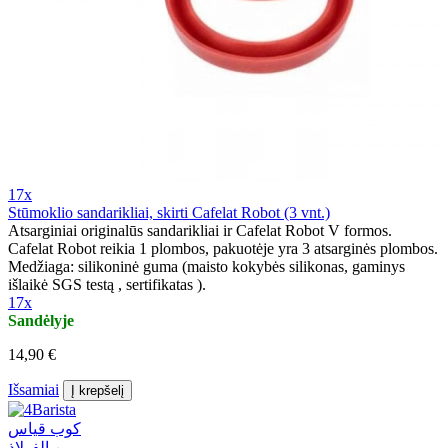
17x
Stūmoklio sandarikliai, skirti Cafelat Robot (3 vnt.)
Atsarginiai originalūs sandarikliai ir Cafelat Robot V formos.
Cafelat Robot reikia 1 plombos, pakuotėje yra 3 atsarginės plombos.
Medžiaga: silikoninė guma (maisto kokybės silikonas, gaminys
išlaikė SGS testą , sertifikatas ).
17x
Sandėlyje
14,90 €
Išsamiai
Į krepšelį