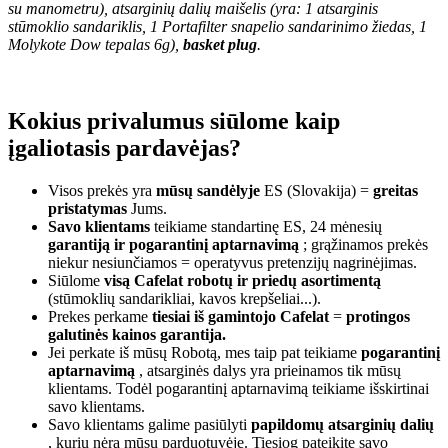
su manometru), atsarginių dalių maišelis (yra: 1 atsarginis
stūmoklio sandariklis, 1 Portafilter snapelio sandarinimo žiedas, 1
Molykote Dow tepalas 6g),
basket plug
.
Kokius privalumus siūlome kaip
įgaliotasis pardavėjas?
Visos prekės yra
mūsų sandėlyje
ES (Slovakija) =
greitas
pristatymas
Jums.
Savo klientams
teikiame standartinę ES, 24 mėnesių
garantiją ir pogarantinį aptarnavimą
; grąžinamos prekės
niekur nesiunčiamos = operatyvus pretenzijų nagrinėjimas.
Siūlome
visą Cafelat robotų ir priedų asortimentą
(stūmoklių sandarikliai, kavos krepšeliai...).
Prekes perkame
tiesiai iš gamintojo Cafelat
=
protingos
galutinės kainos garantija.
Jei perkate iš mūsų Robotą, mes taip pat teikiame
pogarantinį
aptarnavimą
, atsarginės dalys yra prieinamos tik mūsų
klientams. Todėl pogarantinį aptarnavimą teikiame išskirtinai
savo klientams.
Savo klientams galime pasiūlyti
papildomų atsarginių dalių
, kurių nėra mūsų parduotuvėje. Tiesiog pateikite savo