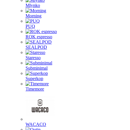
Mlynko
Morning
PUQ
ROK espresso
SEALPOD
Staresso
Subminimal
Superkop
Timemore
WACACO