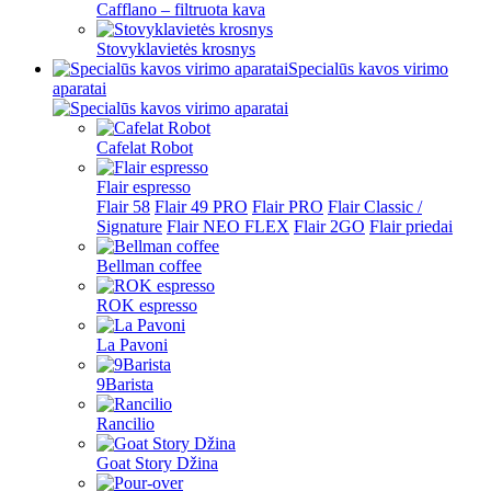
Cafflano – filtruota kava
Stovyklavietės krosnys
Specialūs kavos virimo
aparatai
Cafelat Robot
Flair espresso
Flair 58
Flair 49 PRO
Flair PRO
Flair Classic /
Signature
Flair NEO FLEX
Flair 2GO
Flair priedai
Bellman coffee
ROK espresso
La Pavoni
9Barista
Rancilio
Goat Story Džina