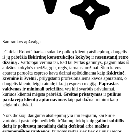
Santraukos apžvalga
„Cafelat Robot“ barista sulaukė puikių klientų atsiliepimų, daugelis
iš jų pabrėžia
išskirtinę konstrukcijos kokybę
ir
nesenstantį retro
dizainą
. Vartotojai vertina tai, kad tai tvirtas gaminys, pagamintas iš
aukštos kokybės medžiagų ir, regis, tarnaus amžinai. Šiuo kavos
aparatu paruošta espreso kava dažnai apibūdinama kaip
išskirtinė,
kreminė ir švelni
, prilygstanti profesionaliems kavos aparatams, o
daugelis klientų teigia atradę tikrąją espreso magiją.
Paprastas
valdymas ir minimali priežiūra
yra kiti svarbūs privalumai,
kuriuos klientai mėgsta pabrėžti.
Greitas pristatymas
ir
puikus
pardavėjų klientų aptarnavimas
taip pat dažnai minimi kaip
teigiami dalykai.
Nors didžioji dauguma atsiliepimų yra itin teigiami, kai kurie
vartotojai pastebėjo nedidelių trūkumų, tokių kaip
galimi subtilūs
dažų ir poliruotų metalinių dalių defektai
arba
mažiau
ergonomiškos rankenos,
kurioms reikia šiek tiek daugiau jėgos