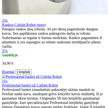
25x
Rankos Cafelat Robot (pora)
Patogios rankos jūsų robotui. Jei per dieną pagaminsite daugiau
kavos, šios papildomos rankos palengvins darbą su robotu.
Suderinamas su regular ir barista modeliais. Rankos pagamintos iš
aliuminio ir yra sujungtos su roboto rankomis nerūdijančio plieno
varžtu.
25x
Sandėlyje
34,90 €
Išsamiai
Į krepšelį
11x
Professional basket už Cafelat Robot
Professional basket (standartinis pakuotėje) skirtas naudoti su
šviežiai malta kava, naudojant geros kokybės kavos malūnėlį. Iš jo
gaunamas tikras kremas. Originalus 58 mm krepšelis gaminamas
gamykloje, kuri specializuojasi Professional krepšelių gamyboje
kitiems žinomiems kavos aparatų prekių ženklams. Įsigiję šį krepšelį