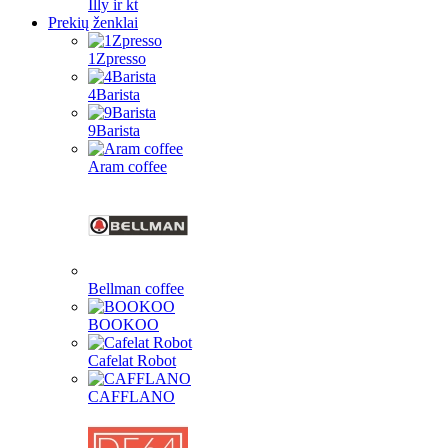
Illy ir kt
Prekių ženklai
1Zpresso
4Barista
9Barista
Aram coffee
Bellman coffee
BOOKOO
Cafelat Robot
CAFFLANO