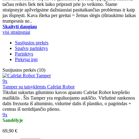
tačiau reikės šiek tiek laiko priprasti prie jo veikimo. Šiame
straipsnyje apžvelgsime dažniausiai pasitaikančias problemas ir kaip
jas išspręsti. Kava išteka per greitai = žemas slėgis (ištraukimo laikas
trumpesnis ne..
Skaityti daugiau
visi straipsniai
Susijusios prekės
Spalvų parinktys
Parinktys
Pirkėjai irgi
Susijusios prekės (10)
9x
Tamper su taisyklėmis Cafelat Robot
Tiksliai sukurtas giluminio kavos aparato Cafelat Robot krepšelio
maišiklis . Šis Tamper yra reguliuojamo aukščio. Viršutinė rankenos
dalis frezuota iš aliuminio, vidurinė dalis iš plastiko, o pagrindas +
centras iš nerūdijančio plieno.
9x
Sandėlyje
69,90 €