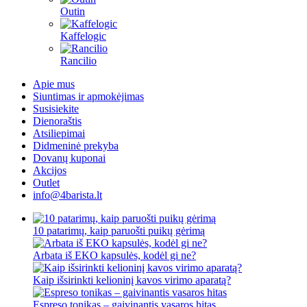
Outin
Kaffelogic
Rancilio
Apie mus
Siuntimas ir apmokėjimas
Susisiekite
Dienoraštis
Atsiliepimai
Didmeninė prekyba
Dovanų kuponai
Akcijos
Outlet
info@4barista.lt
10 patarimų, kaip paruošti puikų gėrimą
Arbata iš EKO kapsulės, kodėl gi ne?
Kaip išsirinkti kelioninį kavos virimo aparatą?
Espreso tonikas – gaivinantis vasaros hitas