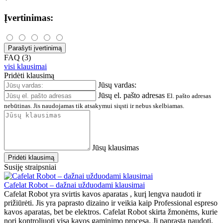
Įvertinimas:
Parašyti įvertinimą
FAQ (3)
visi klausimai
Pridėti klausimą
Jūsų vardas:
Jūsų el. pašto adresas
El. pašto adresas
nebūtinas. Jis naudojamas tik atsakymui siųsti ir nebus skelbiamas.
Jūsų klausimas
Pridėti klausimą
Susiję straipsniai
Cafelat Robot – dažnai užduodami klausimai
Cafelat Robot yra svirtis kavos aparatas , kurį lengva naudoti ir
prižiūrėti. Jis yra paprasto dizaino ir veikia kaip Professional espreso
kavos aparatas, bet be elektros. Cafelat Robot skirta žmonėms, kurie
nori kontroliuoti visą kavos gaminimo procesą. Jį paprasta naudoti,