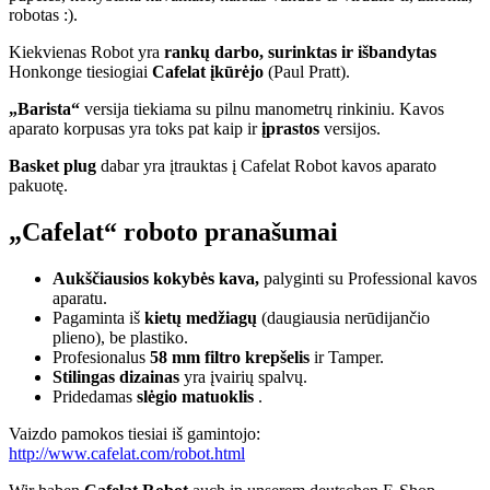
robotas :).
Kiekvienas Robot yra
rankų darbo, surinktas ir išbandytas
Honkonge tiesiogiai
Cafelat įkūrėjo
(Paul Pratt).
„Barista“
versija tiekiama su pilnu manometrų rinkiniu. Kavos
aparato korpusas yra toks pat kaip ir
įprastos
versijos.
Basket plug
dabar yra įtrauktas į Cafelat Robot kavos aparato
pakuotę.
„Cafelat“ roboto pranašumai
Aukščiausios kokybės kava,
palyginti su Professional kavos
aparatu.
Pagaminta iš
kietų medžiagų
(daugiausia nerūdijančio
plieno), be plastiko.
Profesionalus
58 mm filtro
krepšelis
ir Tamper.
Stilingas dizainas
yra įvairių spalvų.
Pridedamas
slėgio matuoklis
.
Vaizdo pamokos tiesiai iš gamintojo:
http://www.cafelat.com/robot.html