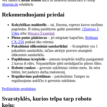
Wir haben
Cafelat Robot
auch in unserem deutschen E-Shop
4barista.de
erhältlich.
Rekomenduojami priedai
Kokybiškas malūnėlis
– tai, žinoma, espreso kavos ruošimo
pagrindas. Iš mūsų pasiūlymo galite pasirinkti:
1Zpresso J-
Ultra
arba
Wacaco Exagrind
.
Pieno putos plaktuvas
– jei mėgstate kapučino,
Bellman
CX-25S
puikiai tiks robotui.
Pakaitiniai silikoniniai sandarikliai
- Komplekte yra 1
pakaitinis sandariklis, tačiau ateityje pravers atsarginis
silikoninis sandariklis.
Papildomas krepšelis
– antrasis krepšelis leidžia pasigaminti
2 kavas iš eilės. Nepamirškite įdėti nerūdijančio plieno filtro.
Roboto rankos
– geresnis sukibimas virimo metu. Jie nėra
būtini, bet padarys darbą malonesnį.
Reguliavimo pažeidimas
– patobulintas Tamper su
reguliuojamu aukščiu ir geresniu sukibimu.
Peržiūrėkite produktus
Svarstyklės, kurios telpa tarp roboto
kojų: