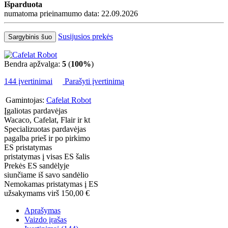
Išparduota
numatoma prieinamumo data: 22.09.2026
Susijusios prekės
Sargybinis šuo
Bendra apžvalga:
5
(
100%
)
144 įvertinimai
Parašyti įvertinimą
Gamintojas:
Cafelat Robot
Įgaliotas pardavėjas
Wacaco, Cafelat, Flair ir kt
Specializuotas pardavėjas
pagalba prieš ir po pirkimo
ES pristatymas
pristatymas į visas ES šalis
Prekės ES sandėlyje
siunčiame iš savo sandėlio
Nemokamas pristatymas į ES
užsakymams virš 150,00 €
Aprašymas
Vaizdo įrašas