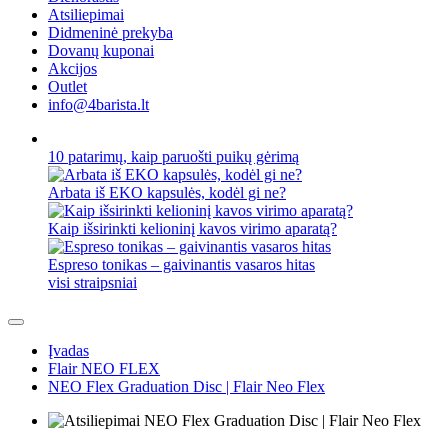
Atsiliepimai
Didmeninė prekyba
Dovanų kuponai
Akcijos
Outlet
info@4barista.lt
10 patarimų, kaip paruošti puikų gėrimą
Arbata iš EKO kapsulės, kodėl gi ne?
Kaip išsirinkti kelioninį kavos virimo aparatą?
Espreso tonikas – gaivinantis vasaros hitas
visi straipsniai
Įvadas
Flair NEO FLEX
NEO Flex Graduation Disc | Flair Neo Flex