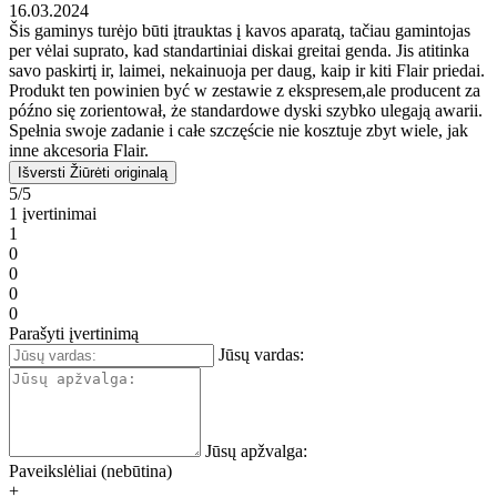
16.03.2024
Šis gaminys turėjo būti įtrauktas į kavos aparatą, tačiau gamintojas
per vėlai suprato, kad standartiniai diskai greitai genda. Jis atitinka
savo paskirtį ir, laimei, nekainuoja per daug, kaip ir kiti Flair priedai.
Produkt ten powinien być w zestawie z ekspresem,ale producent za
późno się zorientował, że standardowe dyski szybko ulegają awarii.
Spełnia swoje zadanie i całe szczęście nie kosztuje zbyt wiele, jak
inne akcesoria Flair.
Išversti
Žiūrėti originalą
5/5
1 įvertinimai
1
0
0
0
0
Parašyti įvertinimą
Jūsų vardas:
Jūsų apžvalga:
Paveikslėliai (nebūtina)
+