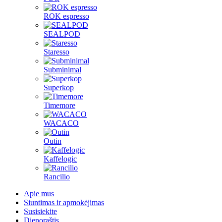
ROK espresso
SEALPOD
Staresso
Subminimal
Superkop
Timemore
WACACO
Outin
Kaffelogic
Rancilio
Apie mus
Siuntimas ir apmokėjimas
Susisiekite
Dienoraštis