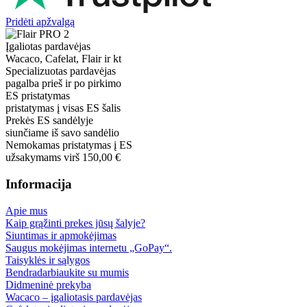
Pridėti apžvalgą
Įgaliotas pardavėjas
Wacaco, Cafelat, Flair ir kt
Specializuotas pardavėjas
pagalba prieš ir po pirkimo
ES pristatymas
pristatymas į visas ES šalis
Prekės ES sandėlyje
siunčiame iš savo sandėlio
Nemokamas pristatymas į ES
užsakymams virš 150,00 €
Informacija
Apie mus
Kaip grąžinti prekes jūsų šalyje?
Siuntimas ir apmokėjimas
Saugus mokėjimas internetu „GoPay“.
Taisyklės ir sąlygos
Bendradarbiaukite su mumis
Didmeninė prekyba
Wacaco – įgaliotasis pardavėjas