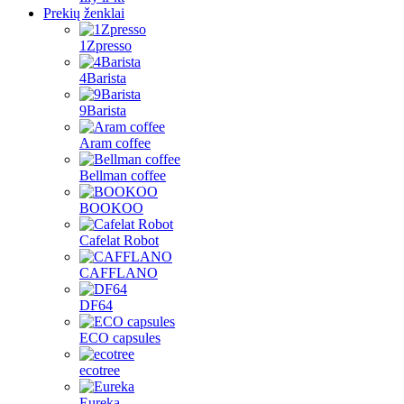
Prekių ženklai
1Zpresso
4Barista
9Barista
Aram coffee
Bellman coffee
BOOKOO
Cafelat Robot
CAFFLANO
DF64
ECO capsules
ecotree
Eureka