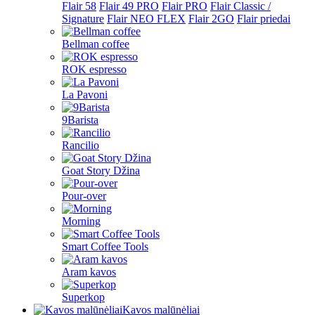
Flair 58
Flair 49 PRO
Flair PRO
Flair Classic /
Signature
Flair NEO FLEX
Flair 2GO
Flair priedai
Bellman coffee
ROK espresso
La Pavoni
9Barista
Rancilio
Goat Story Džina
Pour-over
Morning
Smart Coffee Tools
Aram kavos
Superkop
Kavos malūnėliai