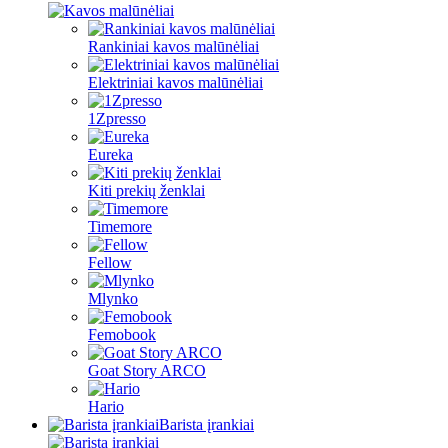
Rankiniai kavos malūnėliai
Elektriniai kavos malūnėliai
1Zpresso
Eureka
Kiti prekių ženklai
Timemore
Fellow
Mlynko
Femobook
Goat Story ARCO
Hario
Barista įrankiai