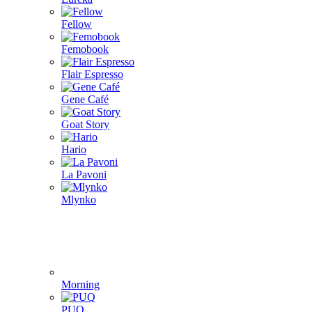
Fellow
Femobook
Flair Espresso
Gene Café
Goat Story
Hario
La Pavoni
Mlynko
Morning
PUQ