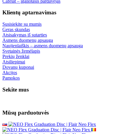
Cafelat – įgaliotasis pardavėjas
Klientų aptarnavimas
Susisiekite su mumis
Geras skundas
Atsisakymas iš sutarties
Asmens duomenų apsauga
Naujienlaiškis – asmens duomenų apsauga
Svetainės žemėlapis
Prekių ženklai
Atsiliepimai
Dovanų kuponai
Akcijos
Pamokos
Sekite mus
Mūsų parduotuvės