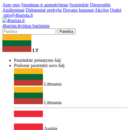
Apie mus
Siuntimas ir apmokėjimas
Susisiekite
Dienoraštis
Atsiliepimai
Didmeninė prekyba
Dovanų kuponai
Akcijos
Outlet
info@4barista.lt
4
barista
.lt
viskas baristams
Paieška
LT
Pasirinkite pristatymo šalį
Prašome pasirinkti savo šalį
Lithuania
Lithuania
Austria