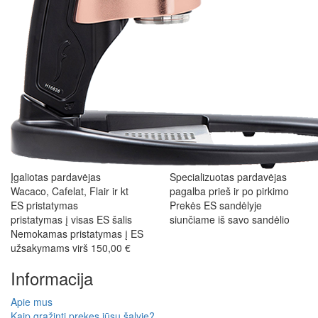
Įgaliotas pardavėjas
Specializuotas pardavėjas
Wacaco, Cafelat, Flair ir kt
pagalba prieš ir po pirkimo
ES pristatymas
Prekės ES sandėlyje
pristatymas į visas ES šalis
siunčiame iš savo sandėlio
Nemokamas pristatymas į ES
užsakymams virš 150,00 €
Informacija
Apie mus
Kaip grąžinti prekes jūsų šalyje?