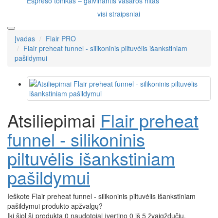
Espreso tonikas – gaivinantis vasaros hitas
visi straipsniai
Įvadas
Flair PRO
Flair preheat funnel - silikoninis piltuvėlis išankstiniam
pašildymui
Atsiliepimai
Flair preheat
funnel - silikoninis
piltuvėlis išankstiniam
pašildymui
Ieškote Flair preheat funnel - silikoninis piltuvėlis išankstiniam
pašildymui produkto apžvalgų?
Iki šiol šį produktą 0 naudotojai įvertino 0 iš 5 žvaigždučių.