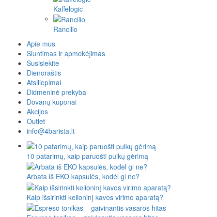
Kaffelogic
Rancilio
Apie mus
Siuntimas ir apmokėjimas
Susisiekite
Dienoraštis
Atsiliepimai
Didmeninė prekyba
Dovanų kuponai
Akcijos
Outlet
info@4barista.lt
10 patarimų, kaip paruošti puikų gėrimą
Arbata iš EKO kapsulės, kodėl gi ne?
Kaip išsirinkti kelioninį kavos virimo aparatą?