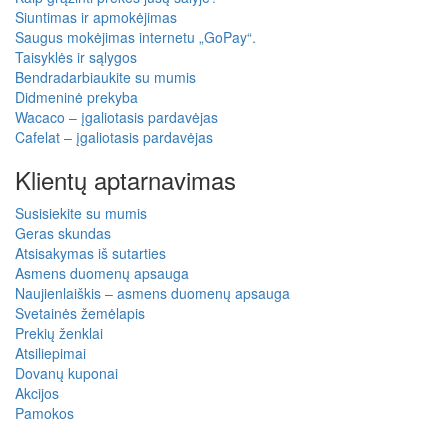
Siuntimas ir apmokėjimas
Saugus mokėjimas internetu „GoPay“.
Taisyklės ir sąlygos
Bendradarbiaukite su mumis
Didmeninė prekyba
Wacaco – įgaliotasis pardavėjas
Cafelat – įgaliotasis pardavėjas
Klientų aptarnavimas
Susisiekite su mumis
Geras skundas
Atsisakymas iš sutarties
Asmens duomenų apsauga
Naujienlaiškis – asmens duomenų apsauga
Svetainės žemėlapis
Prekių ženklai
Atsiliepimai
Dovanų kuponai
Akcijos
Pamokos