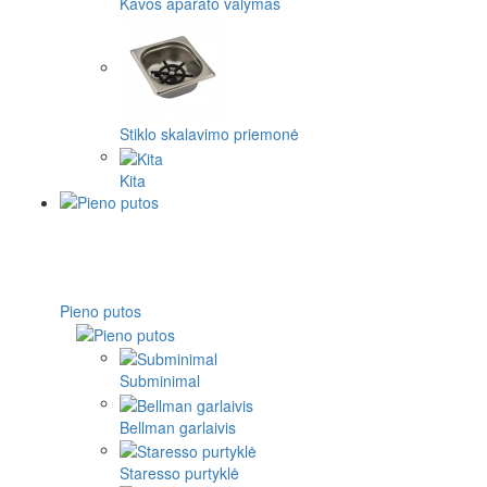
Kavos aparato valymas
Stiklo skalavimo priemonė
Kita
Pieno putos
Subminimal
Bellman garlaivis
Staresso purtyklė