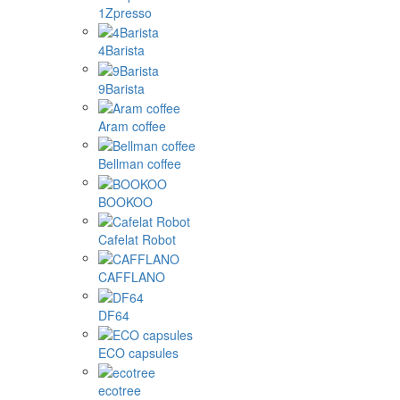
1Zpresso
4Barista
9Barista
Aram coffee
Bellman coffee
BOOKOO
Cafelat Robot
CAFFLANO
DF64
ECO capsules
ecotree