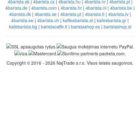
4barista.sk
|
4barista.cz
|
4barista.hu
|
4barista.ro
|
4barista.pl
|
4barista.de
|
4barista.com
|
4barista.hr
|
4barista.nl
|
4barista.be
|
4barista.dk
|
4barista.se
|
4barista.pt
|
4barista.fi
|
4barista.lv
|
4barista.ee
|
4barista.ch
|
kaffeebarista.at
|
kafesbarista.gr
|
kafebarista.bg
|
baristacaffe.it
|
baristashop.es
|
baristashop.si
Copyright © 2016 - 2026 NajTrade s.r.o. Visos teisės saugomos.