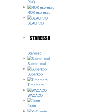
PUQ
ROK espresso
SEALPOD
Staresso
Subminimal
Superkop
Timemore
WACACO
Outin