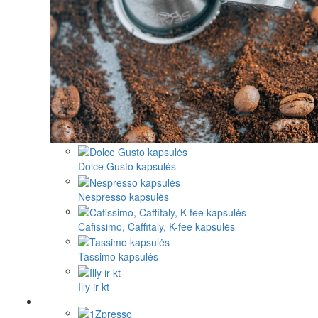
Dolce Gusto kapsulės
Nespresso kapsulės
Cafissimo, Caffitaly, K-fee kapsulės
Tassimo kapsulės
Illy ir kt