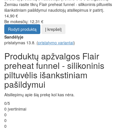
Žemiau rasite tikrų Flair preheat funnel - silikoninis piltuvėlis
išankstiniam pašildymui naudotojų atsiliepimus ir patirtį.
14,90 €
Be mokesčių: 12,31 €
Rodyti produktą
Į krepšelį
Sandėlyje
pristatymas 13.8.
(
pristatymo variantai
)
Produktų apžvalgos Flair
preheat funnel - silikoninis
piltuvėlis išankstiniam
pašildymui
Atsiliepimų apie šią prekę kol kas nėra.
0/5
0 įvertinimai
0
0
0