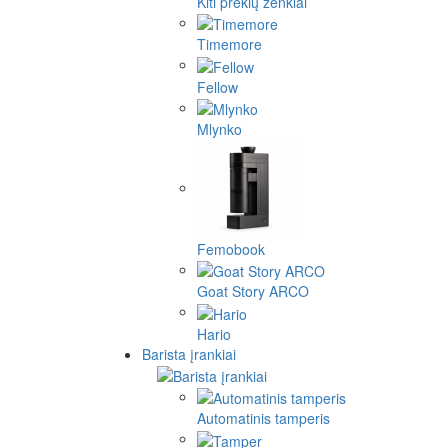
Kiti prekių ženklai
Timemore
Fellow
Mlynko
Femobook
Goat Story ARCO
Hario
Barista įrankiai
Automatinis tamperis