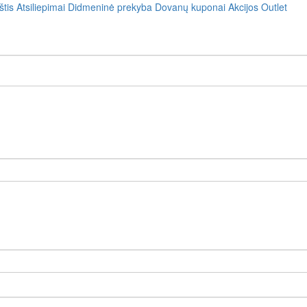
štis
Atsiliepimai
Didmeninė prekyba
Dovanų kuponai
Akcijos
Outlet