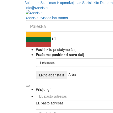
Apie mus
Siuntimas ir apmokėjimas
Susisiekite
Dienora
info@4barista.lt
4
barista
.lt
viskas baristams
LT
Pasirinkite pristatymo šalį
Prašome pasirinkti savo šalį
Arba
Likite
4barista.lt
Prisijungti
El. pašto adresas