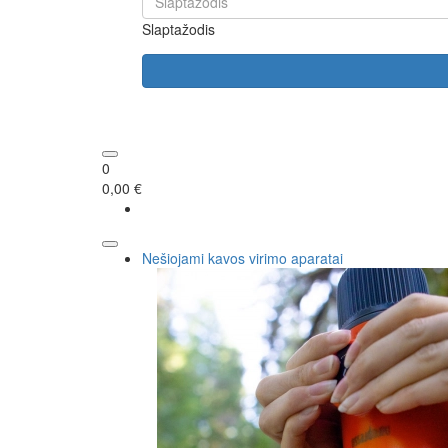
Slaptažodis
0
0,00 €
Nešiojami kavos virimo aparatai