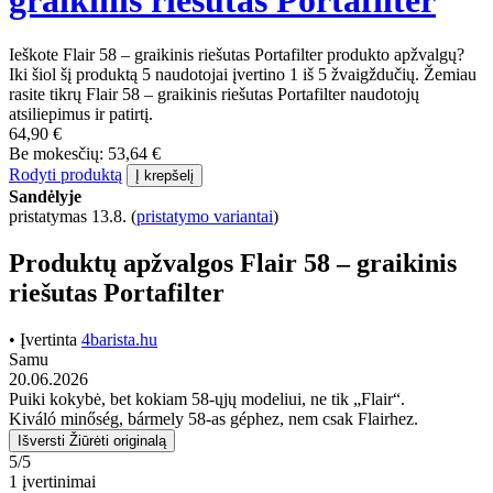
graikinis riešutas Portafilter
Ieškote Flair 58 – graikinis riešutas Portafilter produkto apžvalgų?
Iki šiol šį produktą 5 naudotojai įvertino 1 iš 5 žvaigždučių. Žemiau
rasite tikrų Flair 58 – graikinis riešutas Portafilter naudotojų
atsiliepimus ir patirtį.
64,90 €
Be mokesčių: 53,64 €
Rodyti produktą
Į krepšelį
Sandėlyje
pristatymas 13.8.
(
pristatymo variantai
)
Produktų apžvalgos Flair 58 – graikinis
riešutas Portafilter
• Įvertinta
4barista.hu
Samu
20.06.2026
Puiki kokybė, bet kokiam 58-ųjų modeliui, ne tik „Flair“.
Kiváló minőség, bármely 58-as géphez, nem csak Flairhez.
Išversti
Žiūrėti originalą
5/5
1 įvertinimai