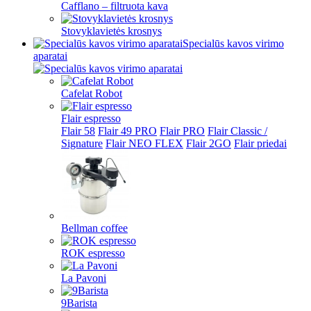
Cafflano – filtruota kava
Stovyklavietės krosnys
Specialūs kavos virimo
aparatai
Cafelat Robot
Flair espresso
Flair 58
Flair 49 PRO
Flair PRO
Flair Classic /
Signature
Flair NEO FLEX
Flair 2GO
Flair priedai
Bellman coffee
ROK espresso
La Pavoni
9Barista