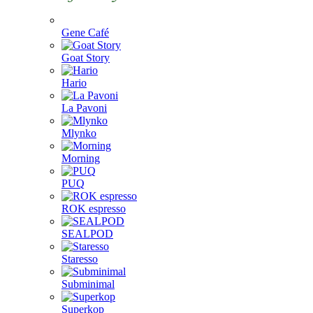
Gene Café
Goat Story
Hario
La Pavoni
Mlynko
Morning
PUQ
ROK espresso
SEALPOD
Staresso
Subminimal
Superkop