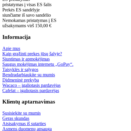
pristatymas į visas ES šalis
Prekės ES sandėlyje
siunčiame iš savo sandėlio
Nemokamas pristatymas į ES
užsakymams virš 150,00 €
Informacija
Apie mus
Kaip grąžinti prekes jūsų šalyje?
Siuntimas ir apmokėjimas
Saugus mokėjimas internetu „GoPay“.
Taisyklės ir sąlygos
Bendradarbiaukite su mumis
Didmeninė prekyba
Wacaco – įgaliotasis pardavėjas
Cafelat – įgaliotasis pardavėjas
Klientų aptarnavimas
Susisiekite su mumis
Geras skundas
Atsisakymas iš sutarties
Asmens duomenų apsauga