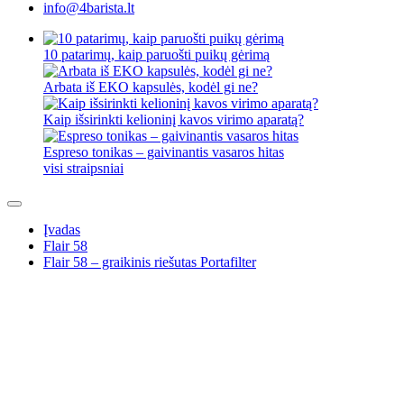
info@4barista.lt
10 patarimų, kaip paruošti puikų gėrimą
Arbata iš EKO kapsulės, kodėl gi ne?
Kaip išsirinkti kelioninį kavos virimo aparatą?
Espreso tonikas – gaivinantis vasaros hitas
visi straipsniai
Įvadas
Flair 58
Flair 58 – graikinis riešutas Portafilter