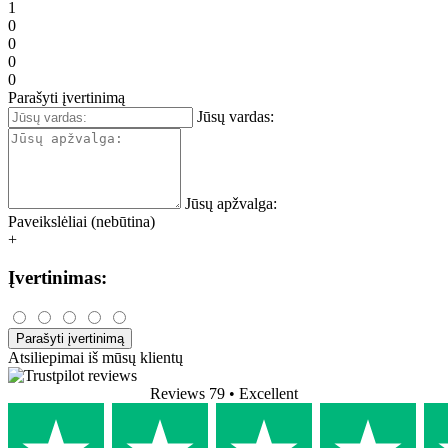
1
0
0
0
0
Parašyti įvertinimą
Jūsų vardas:
Jūsų apžvalga:
Paveikslėliai (nebūtina)
+
Įvertinimas:
Parašyti įvertinimą
Atsiliepimai iš mūsų klientų
Reviews 79
• Excellent