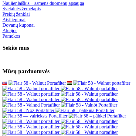
Naujienlaiškis – asmens duomenų apsauga
Svetainės žemėlapis
Prekių ženklai
Atsiliepimai
Dovanų kuponai
Akcijos
Pamokos
Sekite mus
Mūsų parduotuvės