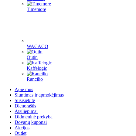
Timemore
WACACO
Outin
Kaffelogic
Rancilio
Apie mus
Siuntimas ir apmokėjimas
Susisiekite
Dienoraštis
Atsiliepimai
Didmeninė prekyba
Dovanų kuponai
Akcijos
Outlet