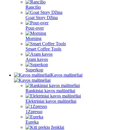
Rancilio
Goat Story Džina
Pour-over
Morning
Smart Coffee Tools
Aram kavos
Superkop
Kavos malūnėliai
Rankiniai kavos malūnėliai
Elektriniai kavos malūnėliai
1Zpresso
Eureka