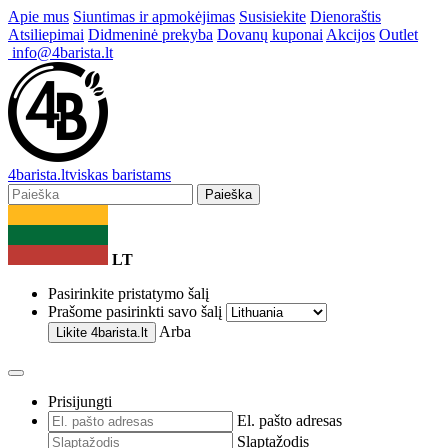
Apie mus
Siuntimas ir apmokėjimas
Susisiekite
Dienoraštis
Atsiliepimai
Didmeninė prekyba
Dovanų kuponai
Akcijos
Outlet
info@4barista.lt
4
barista
.lt
viskas baristams
Paieška
LT
Pasirinkite pristatymo šalį
Prašome pasirinkti savo šalį
Arba
Likite
4barista.lt
Prisijungti
El. pašto adresas
Slaptažodis