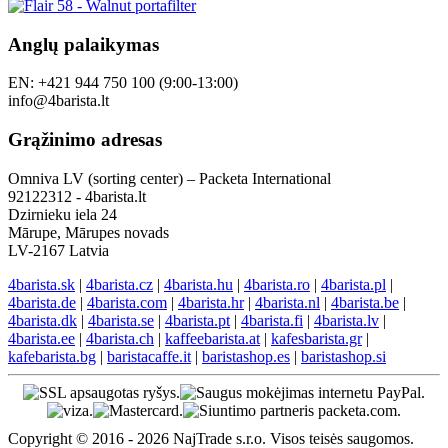
Anglų palaikymas
EN: +421 944 750 100 (9:00-13:00)
info@4barista.lt
Grąžinimo adresas
Omniva LV (sorting center) – Packeta International
92122312 - 4barista.lt
Dzirnieku iela 24
Mārupe, Mārupes novads
LV-2167 Latvia
4barista.sk
|
4barista.cz
|
4barista.hu
|
4barista.ro
|
4barista.pl
|
4barista.de
|
4barista.com
|
4barista.hr
|
4barista.nl
|
4barista.be
|
4barista.dk
|
4barista.se
|
4barista.pt
|
4barista.fi
|
4barista.lv
|
4barista.ee
|
4barista.ch
|
kaffeebarista.at
|
kafesbarista.gr
|
kafebarista.bg
|
baristacaffe.it
|
baristashop.es
|
baristashop.si
Copyright © 2016 - 2026 NajTrade s.r.o. Visos teisės saugomos.