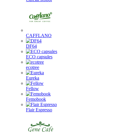
CAFFLANO
DF64
ECO capsules
ecotree
Eureka
Fellow
Femobook
Flair Espresso