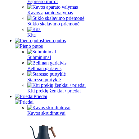
Espresso mirror
Kavos aparato valymas
Stiklo skalavimo priemonė
Kita
Pieno putos
Subminimal
Bellman garlaivis
Staresso purtyklė
Kiti prekių ženklai / priedai
Priedai
Kavos skrudintuvai