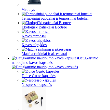
Virdulys
Termosiniai puodeliai ir termosiniai buteliai
Ekologiški patiekalai Ecotree
Kavos termosai
Kavos talpyklos
Matcha rinkiniai ir aksesuarai
Daugkartinio
naudojimo kavos kapsulės
Dolce Gusto kapsulės
Nespresso kapsulės