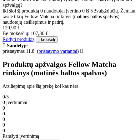
apžvalgų?
Iki šiol šį produktą 0 naudotojai įvertino 0 iš 5 žvaigždučių. Žemiau
rasite tikrų Fellow Matcha rinkinys (matinės baltos spalvos)
naudotojų atsiliepimus ir patirtį.
129,90 €
Be mokesčių: 107,36 €
Rodyti produktą
Į krepšelį
Sandėlyje
pristatymas 11.8.
(
pristatymo variantai
)
Produktų apžvalgos Fellow Matcha
rinkinys (matinės baltos spalvos)
Atsiliepimų apie šią prekę kol kas nėra.
0/5
0 įvertinimai
0
0
0
0
0
Parašyti įvertinimą