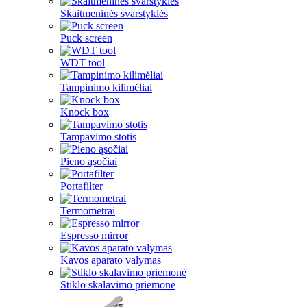
Skaitmeninės svarstyklės
Puck screen
WDT tool
Tampinimo kilimėliai
Knock box
Tampavimo stotis
Pieno ąsočiai
Portafilter
Termometrai
Espresso mirror
Kavos aparato valymas
Stiklo skalavimo priemonė