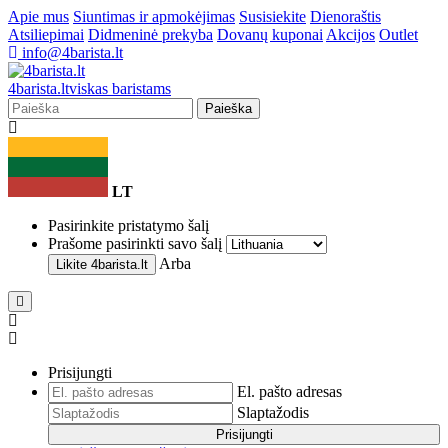
Apie mus
Siuntimas ir apmokėjimas
Susisiekite
Dienoraštis
Atsiliepimai
Didmeninė prekyba
Dovanų kuponai
Akcijos
Outlet
info@4barista.lt
4
barista
.lt
viskas baristams
Paieška
LT
Pasirinkite pristatymo šalį
Prašome pasirinkti savo šalį
Arba
Likite
4barista.lt
Prisijungti
El. pašto adresas
Slaptažodis
Prisijungti