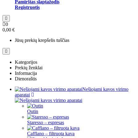
Pamirštas slaptažodis
Registruotis
0
0,00 €
Jūsų prekių krepšelis tuščias
Kategorijos
Prekių ženklai
Informacija
Dienoraštis
Nešiojami kavos virimo
aparatai
Outin
Staresso – espresas
Cafflano – filtruota kava