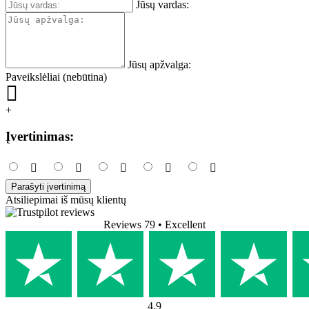
Jūsų vardas:
Jūsų apžvalga:
Paveikslėliai (nebūtina)
+
Įvertinimas:
Parašyti įvertinimą
Atsiliepimai iš mūsų klientų
Reviews 79
• Excellent
4.9