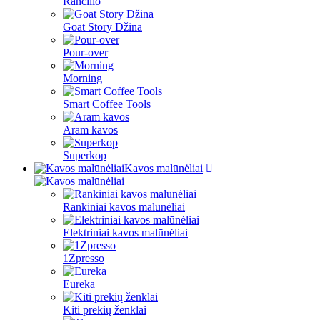
Rancilio
Goat Story Džina
Pour-over
Morning
Smart Coffee Tools
Aram kavos
Superkop
Kavos malūnėliai
Rankiniai kavos malūnėliai
Elektriniai kavos malūnėliai
1Zpresso
Eureka
Kiti prekių ženklai