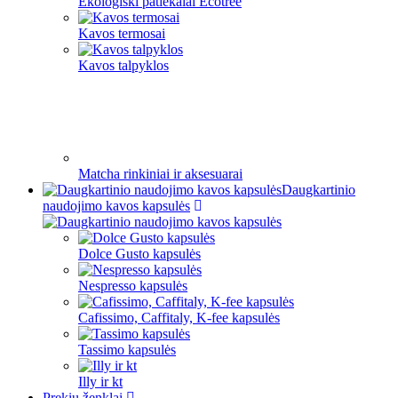
Ekologiški patiekalai Ecotree
Kavos termosai
Kavos talpyklos
Matcha rinkiniai ir aksesuarai
Daugkartinio
naudojimo kavos kapsulės
Dolce Gusto kapsulės
Nespresso kapsulės
Cafissimo, Caffitaly, K-fee kapsulės
Tassimo kapsulės
Illy ir kt
Prekių ženklai