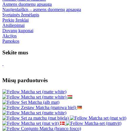
Asmens duomenų apsauga
Naujienlaiškis – asmens duomenų apsauga
Svetainės žemėlapis
Prekių ženklai
Atsiliepimai
Dovanų kuponai
Akcijos
Pamokos
Sekite mus
Mūsų parduotuvės