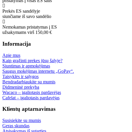
pristatymas į visas ES šalis
Prekės ES sandėlyje
siunčiame iš savo sandėlio
Nemokamas pristatymas į ES
užsakymams virš 150,00 €
Informacija
Apie mus
Kaip grąžinti prekes jūsų šalyje?
Siuntimas ir apmokėjimas
Saugus mokėjimas internetu „GoPay“.
Taisyklės ir sąlygos
Bendradarbiaukite su mumis
Didmeninė prekyba
Wacaco – įgaliotasis pardavėjas
Cafelat – įgaliotasis pardavėjas
Klientų aptarnavimas
Susisiekite su mumis
Geras skundas
Atsisakymas iš sutarties