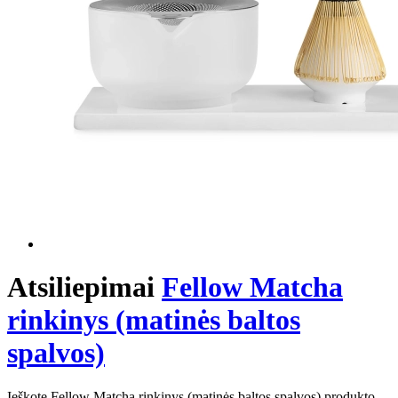
Atsiliepimai
Fellow Matcha
rinkinys (matinės baltos
spalvos)
Ieškote Fellow Matcha rinkinys (matinės baltos spalvos) produkto