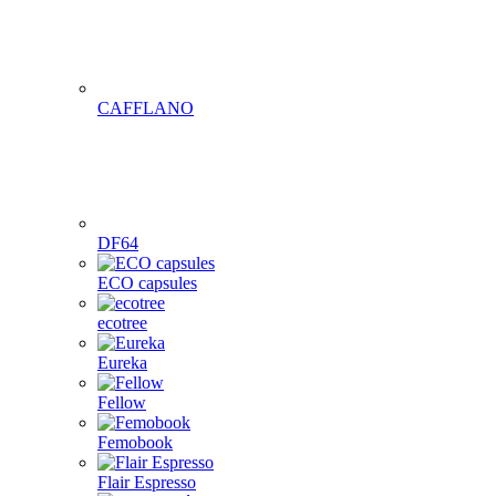
CAFFLANO
DF64
ECO capsules
ecotree
Eureka
Fellow
Femobook
Flair Espresso