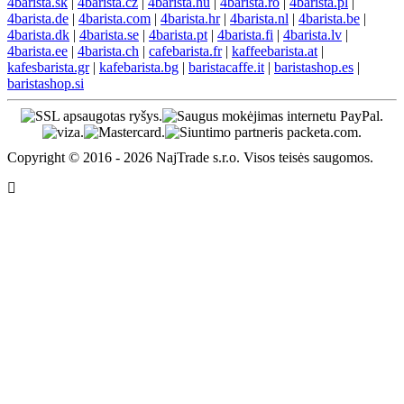
4barista.sk
|
4barista.cz
|
4barista.hu
|
4barista.ro
|
4barista.pl
|
4barista.de
|
4barista.com
|
4barista.hr
|
4barista.nl
|
4barista.be
|
4barista.dk
|
4barista.se
|
4barista.pt
|
4barista.fi
|
4barista.lv
|
4barista.ee
|
4barista.ch
|
cafebarista.fr
|
kaffeebarista.at
|
kafesbarista.gr
|
kafebarista.bg
|
baristacaffe.it
|
baristashop.es
|
baristashop.si
Copyright © 2016 - 2026 NajTrade s.r.o. Visos teisės saugomos.