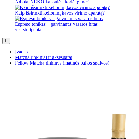
Arbata iš EKO kapsulės, kodėl gi ne?
Kaip išsirinkti kelioninį kavos virimo aparatą?
Espreso tonikas – gaivinantis vasaros hitas
visi straipsniai
Įvadas
Matcha rinkiniai ir aksesuarai
Fellow Matcha rinkinys (matinės baltos spalvos)