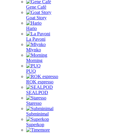
Gene Café
Goat Story
Hario
La Pavoni
Mlynko
Morning
PUQ
ROK espresso
SEALPOD
Staresso
Subminimal
Superkop