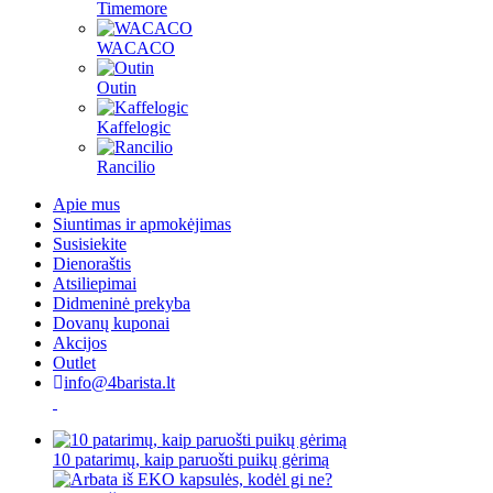
Timemore
WACACO
Outin
Kaffelogic
Rancilio
Apie mus
Siuntimas ir apmokėjimas
Susisiekite
Dienoraštis
Atsiliepimai
Didmeninė prekyba
Dovanų kuponai
Akcijos
Outlet
info@4barista.lt
10 patarimų, kaip paruošti puikų gėrimą