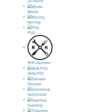
La Pavoni
Mlynko
Morning
PUQ
ROK espresso
SEALPOD
Staresso
Subminimal
Superkop