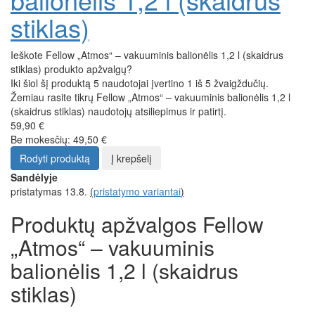
stiklas)
Ieškote Fellow „Atmos“ – vakuuminis balionėlis 1,2 l (skaidrus
stiklas) produkto apžvalgų?
Iki šiol šį produktą 5 naudotojai įvertino 1 iš 5 žvaigždučių.
Žemiau rasite tikrų Fellow „Atmos“ – vakuuminis balionėlis 1,2 l
(skaidrus stiklas) naudotojų atsiliepimus ir patirtį.
59,90 €
Be mokesčių: 49,50 €
Rodyti produktą
Į krepšelį
Sandėlyje
pristatymas 13.8.
(
pristatymo variantai
)
Produktų apžvalgos Fellow
„Atmos“ – vakuuminis
balionėlis 1,2 l (skaidrus
stiklas)