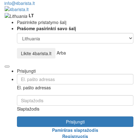
info@4barista.lt
LT
Pasirinkite pristatymo šalį
Prašome pasirinkti savo šalį
Arba
Likite
4barista.lt
Prisijungti
El. pašto adresas
Slaptažodis
Prisijungti
Pamirštas slaptažodis
Registruotis