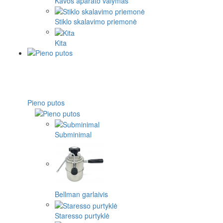
Kavos aparato valymas
Stiklo skalavimo priemonė
Kita
Pieno putos
Subminimal
Bellman garlaivis
Staresso purtyklė