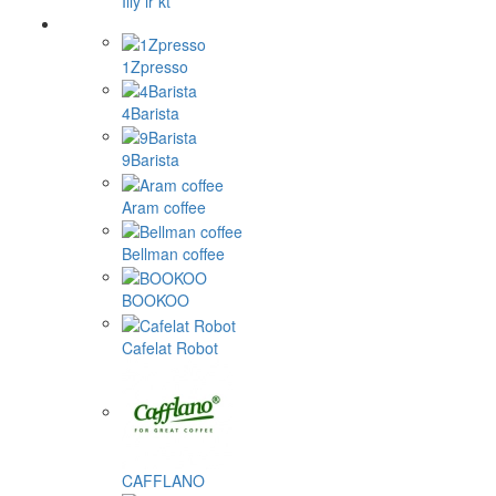
Illy ir kt
1Zpresso
4Barista
9Barista
Aram coffee
Bellman coffee
BOOKOO
Cafelat Robot
CAFFLANO