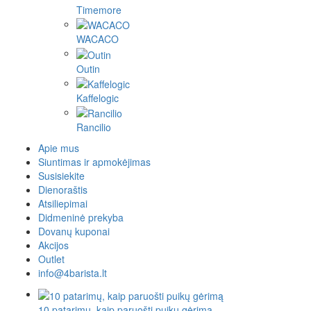
Timemore
WACACO
Outin
Kaffelogic
Rancilio
Apie mus
Siuntimas ir apmokėjimas
Susisiekite
Dienoraštis
Atsiliepimai
Didmeninė prekyba
Dovanų kuponai
Akcijos
Outlet
info@4barista.lt
10 patarimų, kaip paruošti puikų gėrimą