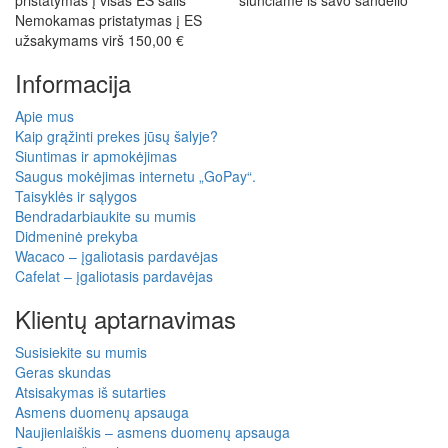
pristatymas į visas ES šalis
siunčiame iš savo sandėlio
Nemokamas pristatymas į ES
užsakymams virš 150,00 €
Informacija
Apie mus
Kaip grąžinti prekes jūsų šalyje?
Siuntimas ir apmokėjimas
Saugus mokėjimas internetu „GoPay“.
Taisyklės ir sąlygos
Bendradarbiaukite su mumis
Didmeninė prekyba
Wacaco – įgaliotasis pardavėjas
Cafelat – įgaliotasis pardavėjas
Klientų aptarnavimas
Susisiekite su mumis
Geras skundas
Atsisakymas iš sutarties
Asmens duomenų apsauga
Naujienlaiškis – asmens duomenų apsauga