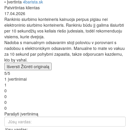
• Įvertinta
4barista.sk
Patvirtintas klientas
17.04.2026
Rankinio siurbimo konteineris kainuoja perpus pigiau nei
elektroninio siurbimo konteineris. Rankiniu būdu jį galima išsiurbti
per 10 sekundžių vos keliais riešo judesiais, todėl rekomenduoju
visiems, kurie dvejoja.
Nadoba s manualnym odsavanim stoji polovicu v porovnani s
nadobou s elektronickym odsavanim. Manualne to mate vo vakuu
za 10 sekund par pohybmi zapastia, takze odporucam kazdemu,
kto by vahal.
Išversti
Žiūrėti originalą
5/5
1 įvertinimai
1
0
0
0
0
Parašyti įvertinimą
Jūsų vardas: