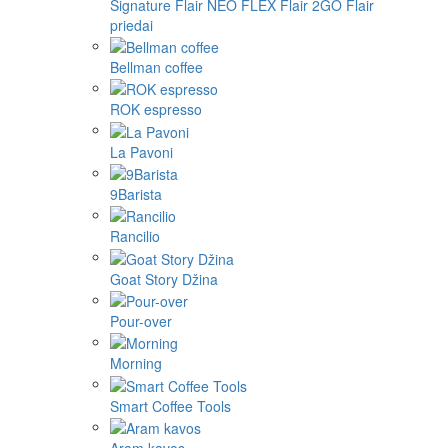
Signature
Flair NEO FLEX
Flair 2GO
Flair
priedai
Bellman coffee
ROK espresso
La Pavoni
9Barista
Rancilio
Goat Story Džina
Pour-over
Morning
Smart Coffee Tools
Aram kavos