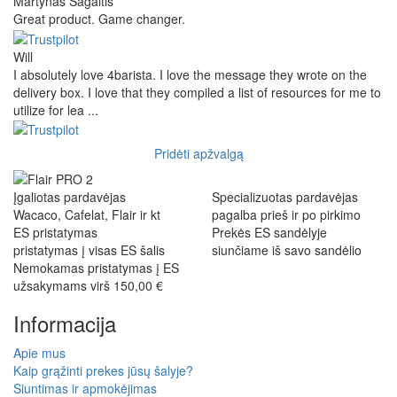
Martynas Sagaitis
Great product. Game changer.
Will
I absolutely love 4barista. I love the message they wrote on the
delivery box. I love that they compiled a list of resources for me to
utilize for lea ...
Pridėti apžvalgą
Įgaliotas pardavėjas
Specializuotas pardavėjas
Wacaco, Cafelat, Flair ir kt
pagalba prieš ir po pirkimo
ES pristatymas
Prekės ES sandėlyje
pristatymas į visas ES šalis
siunčiame iš savo sandėlio
Nemokamas pristatymas į ES
užsakymams virš 150,00 €
Informacija
Apie mus
Kaip grąžinti prekes jūsų šalyje?
Siuntimas ir apmokėjimas