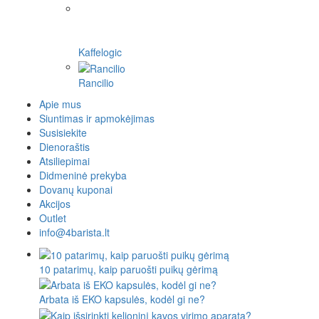
Kaffelogic
Rancilio
Apie mus
Siuntimas ir apmokėjimas
Susisiekite
Dienoraštis
Atsiliepimai
Didmeninė prekyba
Dovanų kuponai
Akcijos
Outlet
info@4barista.lt
10 patarimų, kaip paruošti puikų gėrimą
Arbata iš EKO kapsulės, kodėl gi ne?