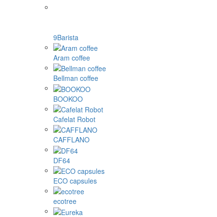
9Barista
Aram coffee
Bellman coffee
BOOKOO
Cafelat Robot
CAFFLANO
DF64
ECO capsules
ecotree