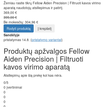
Žemiau rasite tikrų Fellow Aiden Precision | Filtruoti kavos virimo
aparatą naudotojų atsiliepimus ir patirtį.
369,00 €
399,00 €
Be mokesčių: 304,96 €
Rodyti produktą
Į krepšelį
Sandėlyje
pristatymas 14.8.
(
pristatymo variantai
)
Produktų apžvalgos Fellow
Aiden Precision | Filtruoti
kavos virimo aparatą
Atsiliepimų apie šią prekę kol kas nėra.
0/5
0 įvertinimai
0
0
0
0