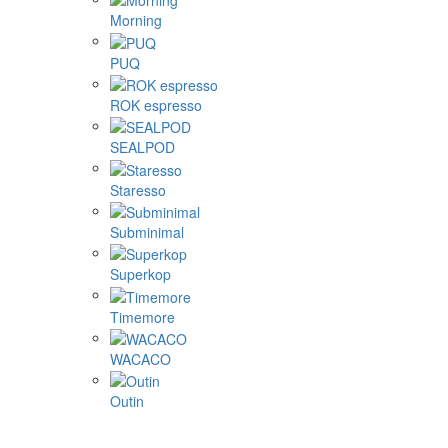
Morning
PUQ
ROK espresso
SEALPOD
Staresso
Subminimal
Superkop
Timemore
WACACO
Outin