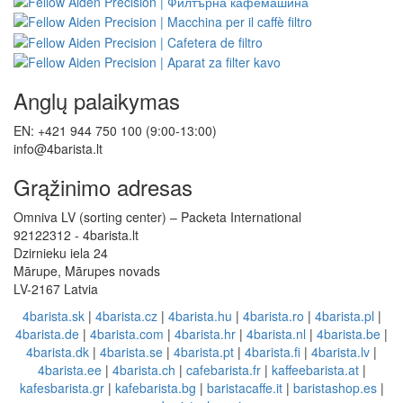
Anglų palaikymas
EN: +421 944 750 100 (9:00-13:00)
info@4barista.lt
Grąžinimo adresas
Omniva LV (sorting center) – Packeta International
92122312 - 4barista.lt
Dzirnieku iela 24
Mārupe, Mārupes novads
LV-2167 Latvia
4barista.sk
|
4barista.cz
|
4barista.hu
|
4barista.ro
|
4barista.pl
|
4barista.de
|
4barista.com
|
4barista.hr
|
4barista.nl
|
4barista.be
|
4barista.dk
|
4barista.se
|
4barista.pt
|
4barista.fi
|
4barista.lv
|
4barista.ee
|
4barista.ch
|
cafebarista.fr
|
kaffeebarista.at
|
kafesbarista.gr
|
kafebarista.bg
|
baristacaffe.it
|
baristashop.es
|