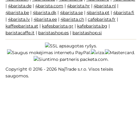
|
4barista.de
|
4barista.com
|
4barista.hr
|
4barista.nl
|
4barista.be
|
4barista.dk
|
4barista.se
|
4barista.pt
|
4barista.fi
|
4barista.lv
|
4barista.ee
|
4barista.ch
|
cafebarista.fr
|
kaffeebarista.at
|
kafesbarista.gr
|
kafebarista.bg
|
baristacaffe.it
|
baristashop.es
|
baristashop.si
Copyright © 2016 - 2026 NajTrade s.r.o. Visos teisės
saugomos.