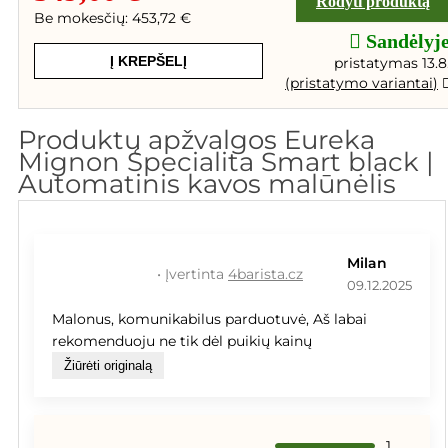
Rodyti produktą
Be mokesčių: 453,72 €
Sandėlyj
Į KREPŠELĮ
pristatymas 13.8
(
pristatymo variantai
)
Produktų apžvalgos Eureka
Mignon Specialita Smart black |
Automatinis kavos malūnėlis
Milan
• Įvertinta
4barista.cz
09.12.2025
Malonus, komunikabilus parduotuvė, Aš labai
rekomenduoju ne tik dėl puikių kainų
Žiūrėti originalą
1