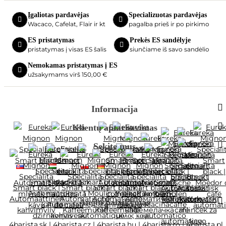
Įgaliotas pardavėjas
Specializuotas pardavėjas
Wacaco, Cafelat, Flair ir kt
pagalba prieš ir po pirkimo
ES pristatymas
Prekės ES sandėlyje
pristatymas į visas ES šalis
siunčiame iš savo sandėlio
Nemokamas pristatymas į ES
užsakymams virš 150,00 €
Informacija
Klientų aptarnavimas
Sekite mus
Anglų palaikymas
4barista.sk
|
4barista.cz
|
4barista.hu
|
4barista.ro
|
4barista.pl