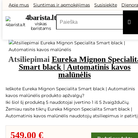
Apie mus
Siuntimas ir apmokėjimas
Susisiekite
Dienora
Atsiliepimai
Didmeninė prekyba
Dovanų kuponai
Akcij
4
barista
.lt
Outlet
Pa
viskas
baristams
Atsiliepimai
Eureka Mignon Specialit
Smart black | Automatinis kavos
malūnėlis
Ieškote Eureka Mignon Specialita Smart black | Automatinis
kavos malūnėlis produkto apžvalgų?
Iki šiol šį produktą 5 naudotojai įvertino 1 iš 5 žvaigždučių.
Žemiau rasite tikrų Eureka Mignon Specialita Smart black |
Automatinis kavos malūnėlis naudotojų atsiliepimus ir patirtį
549,00 €