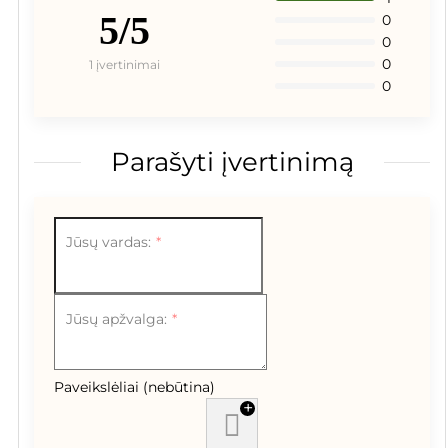
5/5
0
0
0
1 įvertinimai
0
Parašyti įvertinimą
Jūsų vardas:
Jūsų apžvalga:
Paveikslėliai (nebūtina)
+