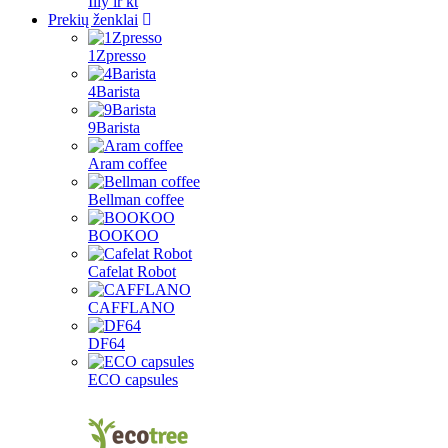
Illy ir kt
Prekių ženklai
1Zpresso
4Barista
9Barista
Aram coffee
Bellman coffee
BOOKOO
Cafelat Robot
CAFFLANO
DF64
ECO capsules