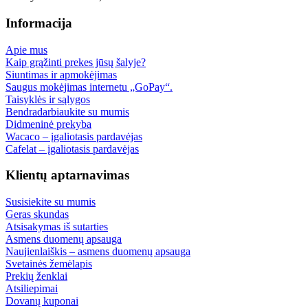
Informacija
Apie mus
Kaip grąžinti prekes jūsų šalyje?
Siuntimas ir apmokėjimas
Saugus mokėjimas internetu „GoPay“.
Taisyklės ir sąlygos
Bendradarbiaukite su mumis
Didmeninė prekyba
Wacaco – įgaliotasis pardavėjas
Cafelat – įgaliotasis pardavėjas
Klientų aptarnavimas
Susisiekite su mumis
Geras skundas
Atsisakymas iš sutarties
Asmens duomenų apsauga
Naujienlaiškis – asmens duomenų apsauga
Svetainės žemėlapis
Prekių ženklai
Atsiliepimai
Dovanų kuponai