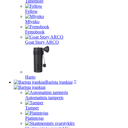
Timemore
Fellow
Mlynko
Femobook
Goat Story ARCO
Hario
Barista įrankiai
Automatinis tamperis
Tamper
Platintojas