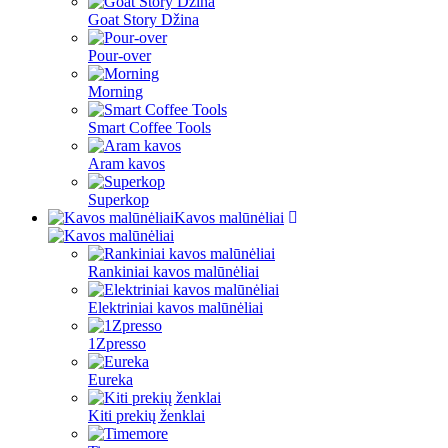
Goat Story Džina
Pour-over
Morning
Smart Coffee Tools
Aram kavos
Superkop
Kavos malūnėliai
Rankiniai kavos malūnėliai
Elektriniai kavos malūnėliai
1Zpresso
Eureka
Kiti prekių ženklai