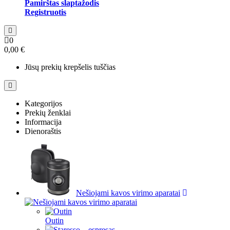
Pamirštas slaptažodis
Registruotis
0
0,00 €
Jūsų prekių krepšelis tuščias
Kategorijos
Prekių ženklai
Informacija
Dienoraštis
Nešiojami kavos virimo aparatai
Outin