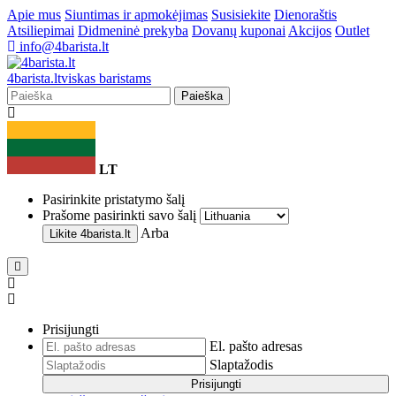
Apie mus
Siuntimas ir apmokėjimas
Susisiekite
Dienoraštis
Atsiliepimai
Didmeninė prekyba
Dovanų kuponai
Akcijos
Outlet
info@4barista.lt
4
barista
.lt
viskas baristams
Paieška
LT
Pasirinkite pristatymo šalį
Prašome pasirinkti savo šalį
Arba
Likite
4barista.lt
Prisijungti
El. pašto adresas
Slaptažodis
Prisijungti