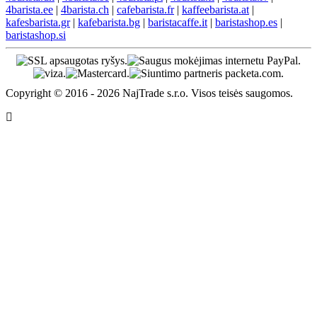
4barista.ee
|
4barista.ch
|
cafebarista.fr
|
kaffeebarista.at
|
kafesbarista.gr
|
kafebarista.bg
|
baristacaffe.it
|
baristashop.es
|
baristashop.si
Copyright © 2016 - 2026 NajTrade s.r.o. Visos teisės saugomos.