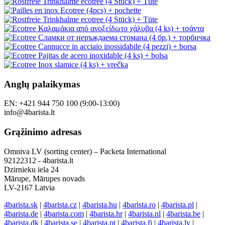
Anglų palaikymas
EN: +421 944 750 100 (9:00-13:00)
info@4barista.lt
Grąžinimo adresas
Omniva LV (sorting center) – Packeta International
92122312 - 4barista.lt
Dzirnieku iela 24
Mārupe, Mārupes novads
LV-2167 Latvia
4barista.sk
|
4barista.cz
|
4barista.hu
|
4barista.ro
|
4barista.pl
|
4barista.de
|
4barista.com
|
4barista.hr
|
4barista.nl
|
4barista.be
|
4barista.dk
|
4barista.se
|
4barista.pt
|
4barista.fi
|
4barista.lv
|