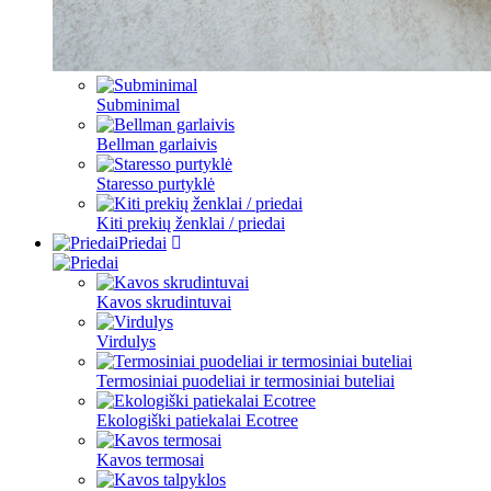
Subminimal
Bellman garlaivis
Staresso purtyklė
Kiti prekių ženklai / priedai
Priedai
Kavos skrudintuvai
Virdulys
Termosiniai puodeliai ir termosiniai buteliai
Ekologiški patiekalai Ecotree
Kavos termosai