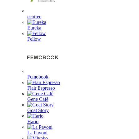
ecotree
Eureka
Fellow
Femobook
Flair Espresso
Gene Café
Goat Story
Hario
La Pavoni