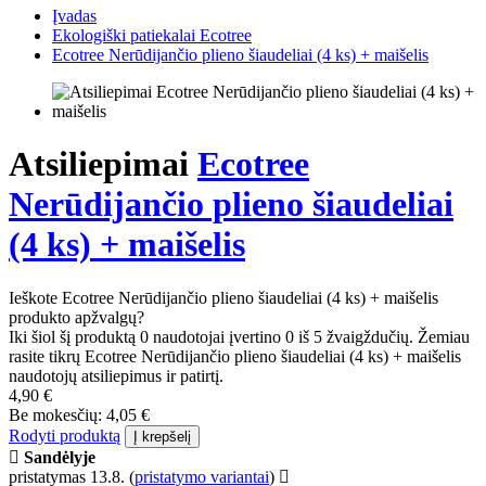
Įvadas
Ekologiški patiekalai Ecotree
Ecotree Nerūdijančio plieno šiaudeliai (4 ks) + maišelis
Atsiliepimai
Ecotree
Nerūdijančio plieno šiaudeliai
(4 ks) + maišelis
Ieškote Ecotree Nerūdijančio plieno šiaudeliai (4 ks) + maišelis
produkto apžvalgų?
Iki šiol šį produktą 0 naudotojai įvertino 0 iš 5 žvaigždučių. Žemiau
rasite tikrų Ecotree Nerūdijančio plieno šiaudeliai (4 ks) + maišelis
naudotojų atsiliepimus ir patirtį.
4,90 €
Be mokesčių: 4,05 €
Rodyti produktą
Į krepšelį
Sandėlyje
pristatymas 13.8.
(
pristatymo variantai
)