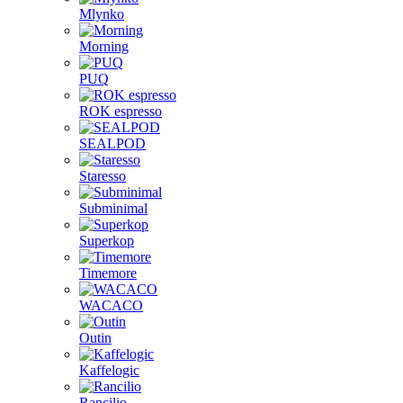
Mlynko
Morning
PUQ
ROK espresso
SEALPOD
Staresso
Subminimal
Superkop
Timemore
WACACO
Outin
Kaffelogic
Rancilio