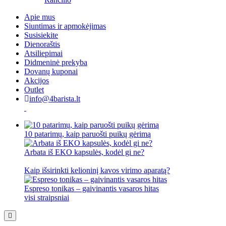
Apie mus
Siuntimas ir apmokėjimas
Susisiekite
Dienoraštis
Atsiliepimai
Didmeninė prekyba
Dovanų kuponai
Akcijos
Outlet
info@4barista.lt
10 patarimų, kaip paruošti puikų gėrimą
Arbata iš EKO kapsulės, kodėl gi ne?
Kaip išsirinkti kelioninį kavos virimo aparatą?
Espreso tonikas – gaivinantis vasaros hitas
visi straipsniai