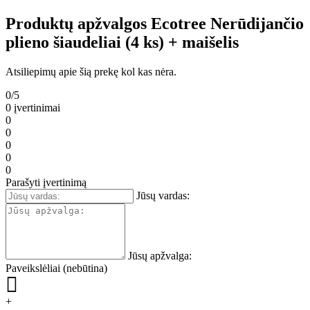
Produktų apžvalgos Ecotree Nerūdijančio
plieno šiaudeliai (4 ks) + maišelis
Atsiliepimų apie šią prekę kol kas nėra.
0/5
0 įvertinimai
0
0
0
0
0
Parašyti įvertinimą
Jūsų vardas:
Jūsų apžvalga:
Paveikslėliai (nebūtina)
+