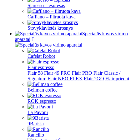
Staresso – espresas
Cafflano – filtruota kava
Stovyklavietės krosnys
Specialūs kavos virimo
aparatai
Cafelat Robot
Flair espresso
Flair 58
Flair 49 PRO
Flair PRO
Flair Classic /
Signature
Flair NEO FLEX
Flair 2GO
Flair priedai
Bellman coffee
ROK espresso
La Pavoni
9Barista
Rancilio