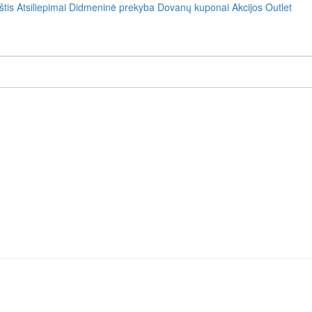
štis
Atsiliepimai
Didmeninė prekyba
Dovanų kuponai
Akcijos
Outlet