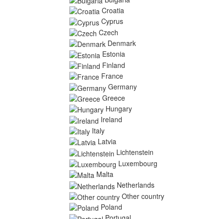
Croatia
Cyprus
Czech
Denmark
Estonia
Finland
France
Germany
Greece
Hungary
Ireland
Italy
Latvia
Lichtenstein
Luxembourg
Malta
Netherlands
Other country
Poland
Portugal