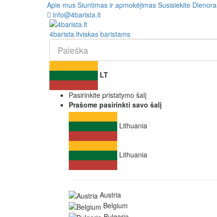
Apie mus
Siuntimas ir apmokėjimas
Susisiekite
Dienora
info@4barista.lt
4
barista
.lt
viskas baristams
LT
Pasirinkite pristatymo šalį
Prašome pasirinkti savo šalį
Lithuania
Lithuania
Austria
Belgium
Bulgaria