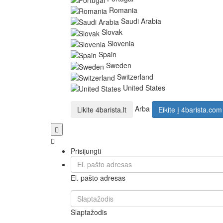
Romania
Saudi Arabia
Slovak
Slovenia
Spain
Sweden
Switzerland
United States
Arba
Likite
4barista.lt
Eikite į
4barista.com
Prisijungti
El. pašto adresas
Slaptažodis