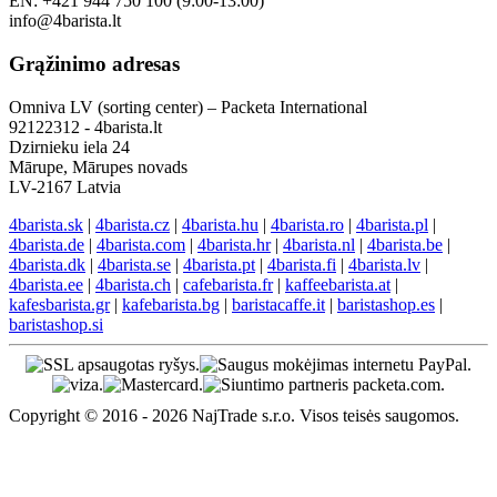
EN: +421 944 750 100 (9:00-13:00)
info@4barista.lt
Grąžinimo adresas
Omniva LV (sorting center) – Packeta International
92122312 - 4barista.lt
Dzirnieku iela 24
Mārupe, Mārupes novads
LV-2167 Latvia
4barista.sk
|
4barista.cz
|
4barista.hu
|
4barista.ro
|
4barista.pl
|
4barista.de
|
4barista.com
|
4barista.hr
|
4barista.nl
|
4barista.be
|
4barista.dk
|
4barista.se
|
4barista.pt
|
4barista.fi
|
4barista.lv
|
4barista.ee
|
4barista.ch
|
cafebarista.fr
|
kaffeebarista.at
|
kafesbarista.gr
|
kafebarista.bg
|
baristacaffe.it
|
baristashop.es
|
baristashop.si
Copyright © 2016 - 2026 NajTrade s.r.o. Visos teisės saugomos.