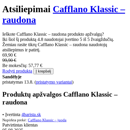
Atsiliepimai
Cafflano Klassic –
raudona
Ieškote Cafflano Klassic – raudona produkto apžvalgų?
Iki šiol šį produktą 4.8 naudotojai įvertino 5 iš 5 žvaigždučių.
Žemiau rasite tikrų Cafflano Klassic – raudona naudotojų
atsiliepimus ir patirtį.
69,90 €
99,90 €
Be mokesčių: 57,77 €
Rodyti produktą
Į krepšelį
Sandėlyje
pristatymas 13.8.
(
pristatymo variantai
)
Produktų apžvalgos Cafflano Klassic –
raudona
• Įvertinta
4barista.sk
Nupirkta prekė:
Cafflano Klassic – juoda
Patvirtintas klientas