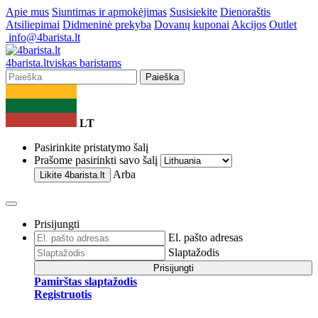
Apie mus
Siuntimas ir apmokėjimas
Susisiekite
Dienoraštis
Atsiliepimai
Didmeninė prekyba
Dovanų kuponai
Akcijos
Outlet
info@4barista.lt
4
barista
.lt
viskas baristams
Paieška
LT
Pasirinkite pristatymo šalį
Prašome pasirinkti savo šalį
Arba
Likite
4barista.lt
Prisijungti
El. pašto adresas
Slaptažodis
Prisijungti
Pamirštas slaptažodis
Registruotis