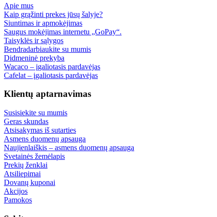
Apie mus
Kaip grąžinti prekes jūsų šalyje?
Siuntimas ir apmokėjimas
Saugus mokėjimas internetu „GoPay“.
Taisyklės ir sąlygos
Bendradarbiaukite su mumis
Didmeninė prekyba
Wacaco – įgaliotasis pardavėjas
Cafelat – įgaliotasis pardavėjas
Klientų aptarnavimas
Susisiekite su mumis
Geras skundas
Atsisakymas iš sutarties
Asmens duomenų apsauga
Naujienlaiškis – asmens duomenų apsauga
Svetainės žemėlapis
Prekių ženklai
Atsiliepimai
Dovanų kuponai
Akcijos
Pamokos