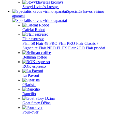
Stovyklavietės krosnys
Specialūs kavos virimo
aparatai
Cafelat Robot
Flair espresso
Flair 58
Flair 49 PRO
Flair PRO
Flair Classic /
Signature
Flair NEO FLEX
Flair 2GO
Flair priedai
Bellman coffee
ROK espresso
La Pavoni
9Barista
Rancilio
Goat Story Džina
Pour-over