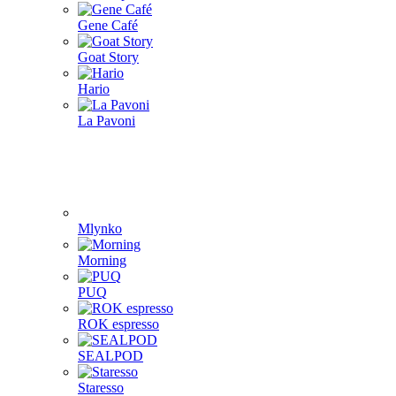
Gene Café
Goat Story
Hario
La Pavoni
Mlynko
Morning
PUQ
ROK espresso
SEALPOD
Staresso