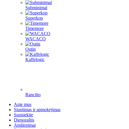
Subminimal
Superkop
Timemore
WACACO
Outin
Kaffelogic
Rancilio
Apie mus
Siuntimas ir apmokėjimas
Susisiekite
Dienoraštis
Atsiliepimai