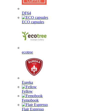
DF64
ECO capsules
ecotree
Eureka
Fellow
Femobook
Flair Espresso