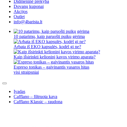
Didmeninė prekyba
Dovanų kuponai
Akcijos
Outlet
info@4barista.lt
10 patarimų, kaip paruošti puikų gėrimą
Arbata iš EKO kapsulės, kodėl gi ne?
Kaip išsirinkti kelioninį kavos virimo aparatą?
Espreso tonikas – gaivinantis vasaros hitas
visi straipsniai
Įvadas
Cafflano – filtruota kava
Cafflano Klassic – raudona