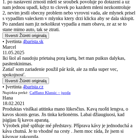
1. po nastaveni zrnosti mleti se sroubek povoluje po dotazeni a uz
nam jednou upadl, kdyz to clovek po kazdem mleni nezkontroluje
2, nevim jestli obecny problem nebo vyrovni vada, ale mlynek prisel
s vypadlim valeckem v mlynku ktery drzi klicku aby se dala sklopit.
Po zandani nam jiz nekolikrat vypadla a mam obavu, ze az se to
stane mimo auto, tak se ztrati.
Išversti
Žiūrėti originalą
• Įvertinta
4barista.sk
Marcel
11.05.2025
Iki šiol aš naudoju prietaisą porą kartų, bet man puikus dalykas,
pasitenkinimas.
Zatiaľ som zariadenie použil pár krát, ale za mňa super vec,
spokojnosť.
Išversti
Žiūrėti originalą
• Įvertinta
4barista.cz
Nupirkta prekė:
Cafflano Klassic – juoda
Hana
18.02.2021
Produktas visiškai atitinka mano lūkesčius. Kavą ruošti lengva, o
kavos skonis geras. Jis tinka kelionėms. Labai džiaugiuosi, kad
įsigijau šį kavos aparatą.
Výrobek plně splňuje mé představy. Příprava kávy je jednoduchá a
káva chutná. Je to vhodné na cesty . Jsem moc ráda, že jsem si
kávovar zakoupila.