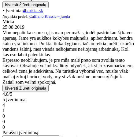
Išversti
Žiūrėti originalą
• Įvertinta
4barista.sk
Nupirkta prekė:
Cafflano Klassic – juoda
Mirka
25.08.2019
Man nepatinka espreso, jis man per mažas, todėl pasirinkau šį kavos
aparatą. Jame yra aukštos kokybės malūnėlis, apibendrinant, bendra
kaina yra tinkama. Puikiai tinka žygiams, tačiau reikia turėti ir karšto
vandens šaltinį, mes visada nešiojamės nešiojamą arbatinuką. Kol
kas esu labai patenkintas.
Espresso neobľubujem, je pre mňa malé preto som zvolila tento
kávovar. Obsahuje veľmi kvalitný mlynček, ak si to zosumarizujem,
celková cena je adekvátna. Na turistiku výborná vec, musíte však
mať aj zdroj horúcej vody, my si však nosíme prenosný čajník.
Zatiaľ som veľmi spokojná.
Išversti
Žiūrėti originalą
4.8/5
5 įvertinimai
4
1
0
0
0
Parašyti įvertinimą