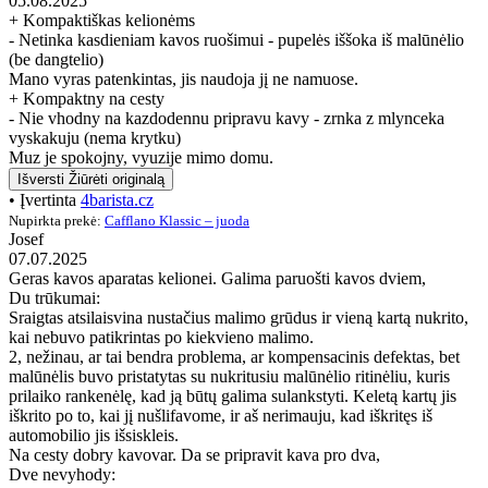
05.08.2025
+ Kompaktiškas kelionėms
- Netinka kasdieniam kavos ruošimui - pupelės iššoka iš malūnėlio
(be dangtelio)
Mano vyras patenkintas, jis naudoja jį ne namuose.
+ Kompaktny na cesty
- Nie vhodny na kazdodennu pripravu kavy - zrnka z mlynceka
vyskakuju (nema krytku)
Muz je spokojny, vyuzije mimo domu.
Išversti
Žiūrėti originalą
• Įvertinta
4barista.cz
Nupirkta prekė:
Cafflano Klassic – juoda
Josef
07.07.2025
Geras kavos aparatas kelionei. Galima paruošti kavos dviem,
Du trūkumai:
Sraigtas atsilaisvina nustačius malimo grūdus ir vieną kartą nukrito,
kai nebuvo patikrintas po kiekvieno malimo.
2, nežinau, ar tai bendra problema, ar kompensacinis defektas, bet
malūnėlis buvo pristatytas su nukritusiu malūnėlio ritinėliu, kuris
prilaiko rankenėlę, kad ją būtų galima sulankstyti. Keletą kartų jis
iškrito po to, kai jį nušlifavome, ir aš nerimauju, kad iškritęs iš
automobilio jis išsiskleis.
Na cesty dobry kavovar. Da se pripravit kava pro dva,
Dve nevyhody: