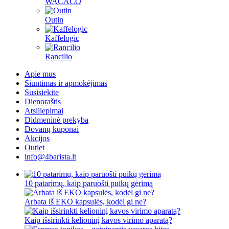
WACACO
Outin
Kaffelogic
Rancilio
Apie mus
Siuntimas ir apmokėjimas
Susisiekite
Dienoraštis
Atsiliepimai
Didmeninė prekyba
Dovanų kuponai
Akcijos
Outlet
info@4barista.lt
10 patarimų, kaip paruošti puikų gėrimą
Arbata iš EKO kapsulės, kodėl gi ne?
Kaip išsirinkti kelioninį kavos virimo aparatą?