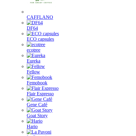
CAFFLANO
DF64
ECO capsules
ecotree
Eureka
Fellow
Femobook
Flair Espresso
Gene Café
Goat Story
Hario