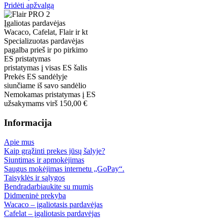
Pridėti apžvalgą
Įgaliotas pardavėjas
Wacaco, Cafelat, Flair ir kt
Specializuotas pardavėjas
pagalba prieš ir po pirkimo
ES pristatymas
pristatymas į visas ES šalis
Prekės ES sandėlyje
siunčiame iš savo sandėlio
Nemokamas pristatymas į ES
užsakymams virš 150,00 €
Informacija
Apie mus
Kaip grąžinti prekes jūsų šalyje?
Siuntimas ir apmokėjimas
Saugus mokėjimas internetu „GoPay“.
Taisyklės ir sąlygos
Bendradarbiaukite su mumis
Didmeninė prekyba
Wacaco – įgaliotasis pardavėjas
Cafelat – įgaliotasis pardavėjas