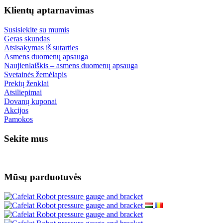
Klientų aptarnavimas
Susisiekite su mumis
Geras skundas
Atsisakymas iš sutarties
Asmens duomenų apsauga
Naujienlaiškis – asmens duomenų apsauga
Svetainės žemėlapis
Prekių ženklai
Atsiliepimai
Dovanų kuponai
Akcijos
Pamokos
Sekite mus
Mūsų parduotuvės