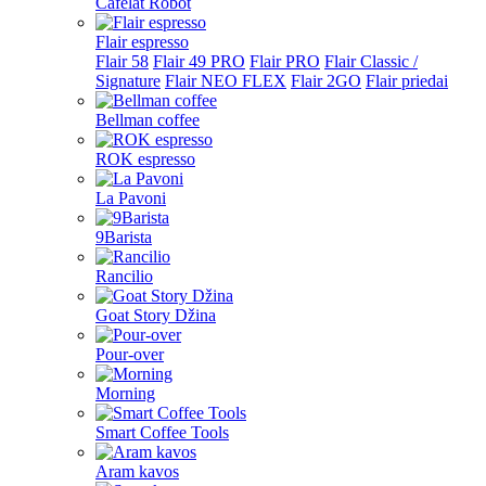
Cafelat Robot
Flair espresso
Flair 58
Flair 49 PRO
Flair PRO
Flair Classic /
Signature
Flair NEO FLEX
Flair 2GO
Flair priedai
Bellman coffee
ROK espresso
La Pavoni
9Barista
Rancilio
Goat Story Džina
Pour-over
Morning
Smart Coffee Tools
Aram kavos