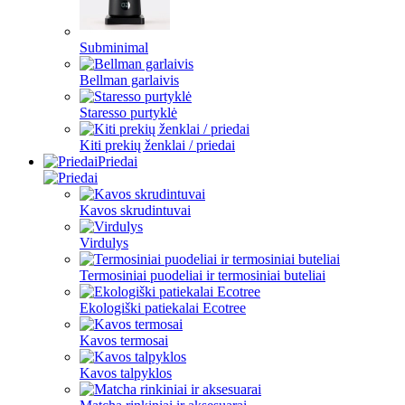
Subminimal
Bellman garlaivis
Staresso purtyklė
Kiti prekių ženklai / priedai
Priedai
Kavos skrudintuvai
Virdulys
Termosiniai puodeliai ir termosiniai buteliai
Ekologiški patiekalai Ecotree
Kavos termosai
Kavos talpyklos