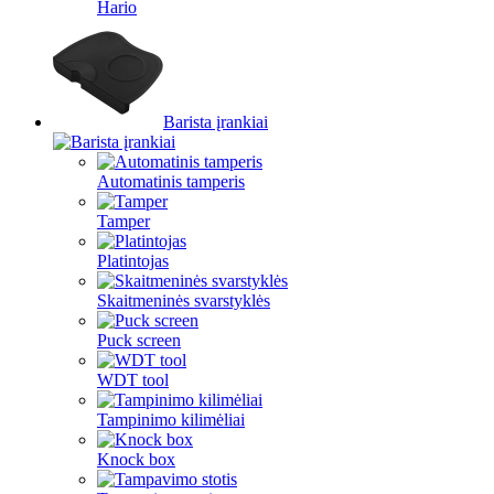
Hario
Barista įrankiai
Automatinis tamperis
Tamper
Platintojas
Skaitmeninės svarstyklės
Puck screen
WDT tool
Tampinimo kilimėliai
Knock box