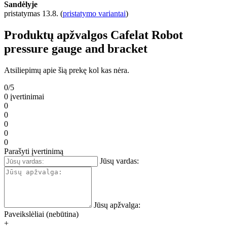
Sandėlyje
pristatymas 13.8.
(
pristatymo variantai
)
Produktų apžvalgos Cafelat Robot
pressure gauge and bracket
Atsiliepimų apie šią prekę kol kas nėra.
0/5
0 įvertinimai
0
0
0
0
0
Parašyti įvertinimą
Jūsų vardas:
Jūsų apžvalga:
Paveikslėliai (nebūtina)
+