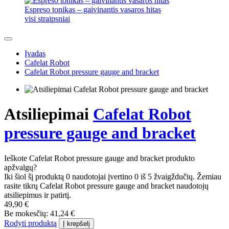
Espreso tonikas – gaivinantis vasaros hitas
visi straipsniai
Įvadas
Cafelat Robot
Cafelat Robot pressure gauge and bracket
Atsiliepimai
Cafelat Robot
pressure gauge and bracket
Ieškote Cafelat Robot pressure gauge and bracket produkto
apžvalgų?
Iki šiol šį produktą 0 naudotojai įvertino 0 iš 5 žvaigždučių. Žemiau
rasite tikrų Cafelat Robot pressure gauge and bracket naudotojų
atsiliepimus ir patirtį.
49,90 €
Be mokesčių: 41,24 €
Rodyti produktą
Į krepšelį