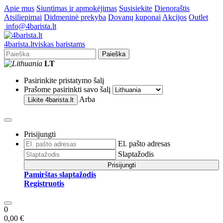
Apie mus
Siuntimas ir apmokėjimas
Susisiekite
Dienoraštis
Atsiliepimai
Didmeninė prekyba
Dovanų kuponai
Akcijos
Outlet
info@4barista.lt
4
barista
.lt
viskas baristams
Paieška
LT
Pasirinkite pristatymo šalį
Prašome pasirinkti savo šalį
Arba
Likite
4barista.lt
Prisijungti
El. pašto adresas
Slaptažodis
Prisijungti
Pamirštas slaptažodis
Registruotis
0
0,00 €