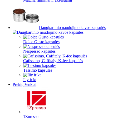
Matcha rinkiniai ir aksesuarai
Daugkartinio naudojimo kavos kapsulės
Dolce Gusto kapsulės
Nespresso kapsulės
Cafissimo, Caffitaly, K-fee kapsulės
Tassimo kapsulės
Illy ir kt
Prekių ženklai
1Zpresso