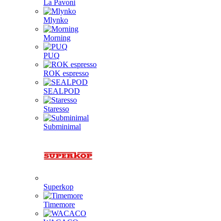
La Pavoni
Mlynko
Morning
PUQ
ROK espresso
SEALPOD
Staresso
Subminimal
Superkop
Timemore