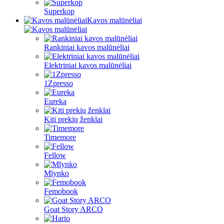
Superkop
Kavos malūnėliai
Rankiniai kavos malūnėliai
Elektriniai kavos malūnėliai
1Zpresso
Eureka
Kiti prekių ženklai
Timemore
Fellow
Mlynko
Femobook
Goat Story ARCO