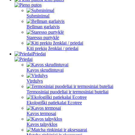
Subminimal
Bellman garlaivis
Staresso purtyklė
Kiti prekių ženklai / priedai
Priedai
Kavos skrudintuvai
Virdulys
Termosiniai puodeliai ir termosiniai buteliai
Ekologiški patiekalai Ecotree
Kavos termosai
Kavos talpyklos