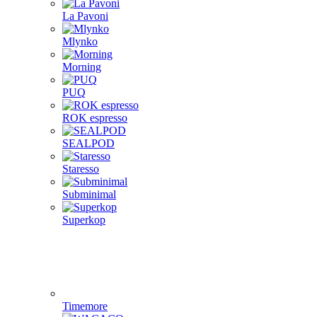
La Pavoni
Mlynko
Morning
PUQ
ROK espresso
SEALPOD
Staresso
Subminimal
Superkop
Timemore