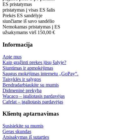
ES pristatymas
pristatymas į visas ES šalis
Prekės ES sandėlyje
siunčiame iš savo sandėlio
Nemokamas pristatymas į ES
užsakymams virš 150,00 €
Informacija
Apie mus
Kaip grąžinti prekes jūsų šalyje?
Siuntimas ir apmokėjimas
Saugus mokėjimas internetu „GoPay“.
Taisyklės ir sąlygos
Bendradarbiaukite su mumis
Didmeninė prekyba
Wacaco – įgaliotasis pardavėjas
Cafelat – įgaliotasis pardavėjas
Klientų aptarnavimas
Susisiekite su mumis
Geras skundas
Atsisakymas iš sutarties