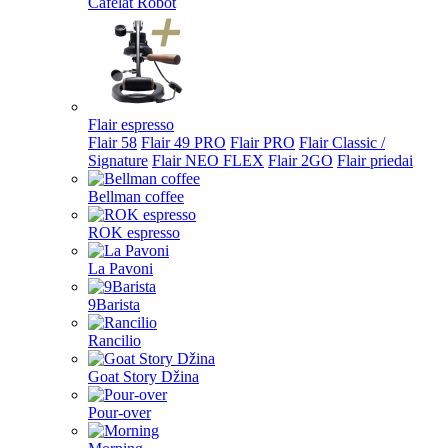
Cafelat Robot
Flair espresso
Flair 58
Flair 49 PRO
Flair PRO
Flair Classic /
Signature
Flair NEO FLEX
Flair 2GO
Flair priedai
Bellman coffee
ROK espresso
La Pavoni
9Barista
Rancilio
Goat Story Džina
Pour-over