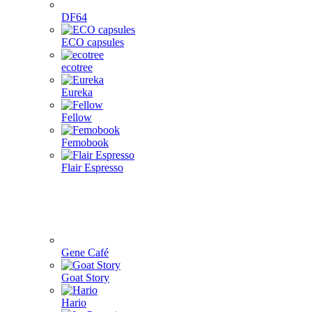
DF64
ECO capsules
ecotree
Eureka
Fellow
Femobook
Flair Espresso
Gene Café
Goat Story
Hario