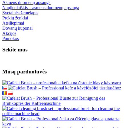
Asmens duomenų apsauga
Naujienlaiškis – asmens duomenų apsauga
Svetainės žemėlapis
Prekių ženklai
Atsiliepimai
Dovanų kuponai
Akcijos
Pamokos
Sekite mus
Mūsų parduotuvės