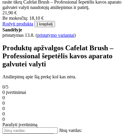
rasite tikrų Cafelat Brush – Professional šepetėlis kavos aparato
galvutei valyti naudotojų atsiliepimus ir patirtį.
21,90 €
Be mokesčių: 18,10 €
Rodyti produktą
Į krepšelį
Sandėlyje
pristatymas 13.8.
(
pristatymo variantai
)
Produktų apžvalgos Cafelat Brush –
Professional šepetėlis kavos aparato
galvutei valyti
Atsiliepimų apie šią prekę kol kas nėra.
0/5
0 įvertinimai
0
0
0
0
0
Parašyti įvertinimą
Jūsų vardas: