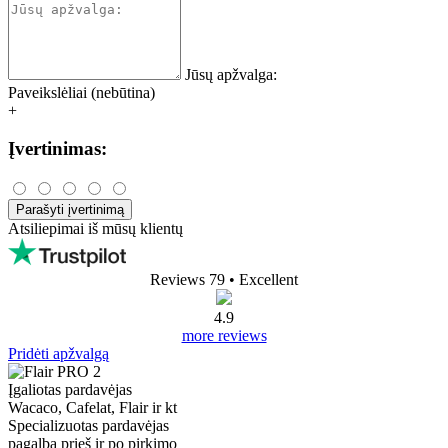
Jūsų apžvalga:
Paveikslėliai (nebūtina)
+
Įvertinimas:
Parašyti įvertinimą
Atsiliepimai iš mūsų klientų
Reviews 79
• Excellent
4.9
more reviews
Pridėti apžvalgą
Įgaliotas pardavėjas
Wacaco, Cafelat, Flair ir kt
Specializuotas pardavėjas
pagalba prieš ir po pirkimo