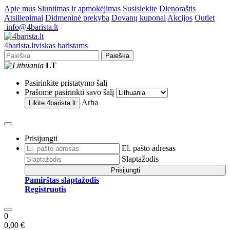
Apie mus
Siuntimas ir apmokėjimas
Susisiekite
Dienoraštis
Atsiliepimai
Didmeninė prekyba
Dovanų kuponai
Akcijos
Outlet
info@4barista.lt
4
barista
.lt
viskas baristams
Paieška
LT
Pasirinkite pristatymo šalį
Prašome pasirinkti savo šalį
Arba
Likite
4barista.lt
Prisijungti
El. pašto adresas
Slaptažodis
Prisijungti
Pamirštas slaptažodis
Registruotis
0
0,00 €