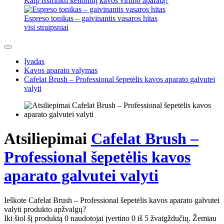
Kaip išsirinkti kelioninį kavos virimo aparatą?
Espreso tonikas – gaivinantis vasaros hitas
visi straipsniai
Įvadas
Kavos aparato valymas
Cafelat Brush – Professional šepetėlis kavos aparato galvutei
valyti
Atsiliepimai
Cafelat Brush –
Professional šepetėlis kavos
aparato galvutei valyti
Ieškote Cafelat Brush – Professional šepetėlis kavos aparato galvutei
valyti produkto apžvalgų?
Iki šiol šį produktą 0 naudotojai įvertino 0 iš 5 žvaigždučių. Žemiau