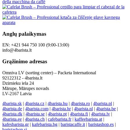
Anglų palaikymas
EN: +421 944 750 100 (9:00-13:00)
info@4barista.lt
Grąžinimo adresas
Omniva LV (sorting center) – Packeta International
92122312 - 4barista.lt
Dzirnieku iela 24
Mārupe, Mārupes novads
LV-2167 Latvia
4barista.sk
|
4barista.cz
|
4barista.hu
|
4barista.ro
|
4barista.pl
|
4barista.de
|
4barista.com
|
4barista.hr
|
4barista.nl
|
4barista.be
|
4barista.dk
|
4barista.se
|
4barista.pt
|
4barista.fi
|
4barista.lv
|
4barista.ee
|
4barista.ch
|
cafebarista.fr
|
kaffeebarista.at
|
kafesbarista.gr
|
kafebarista.bg
|
baristacaffe.it
|
baristashop.es
|
baristashop.si