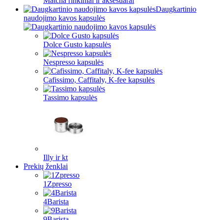
Matcha rinkiniai ir aksesuarai
Daugkartinio
naudojimo kavos kapsulės
Dolce Gusto kapsulės
Nespresso kapsulės
Cafissimo, Caffitaly, K-fee kapsulės
Tassimo kapsulės
Illy ir kt
Prekių ženklai
1Zpresso
4Barista
9Barista