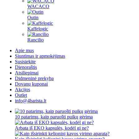
WACACO
Outin
Kaffelogic
Rancilio
Apie mus
Siuntimas ir apmokėjimas
Susisiekite
Dienoraštis
Atsiliepimai
Didmeninė prekyba
Dovanų kuponai
Akcijos
Outlet
info@4barista.lt
10 patarimų, kaip paruošti puikų gėrimą
Arbata iš EKO kapsulės, kodėl gi ne?