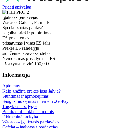
Pridėti apžvalgą
Įgaliotas pardavėjas
Wacaco, Cafelat, Flair ir kt
Specializuotas pardavėjas
pagalba prieš ir po pirkimo
ES pristatymas
pristatymas į visas ES šalis
Prekės ES sandėlyje
siunčiame iš savo sandėlio
Nemokamas pristatymas į ES
užsakymams virš 150,00 €
Informacija
Apie mus
Kaip grąžinti prekes jūsų šalyje?
Siuntimas ir apmokėjimas
Saugus mokėjimas internetu „GoPay“.
Taisyklės ir sąlygos
Bendradarbiaukite su mumis
Didmeninė prekyba
Wacaco – įgaliotasis pardavėjas
Cafelat – įgaliotasis pardavėjas