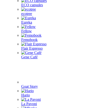
ECO capsules
ecotree
Eureka
Fellow
Femobook
Flair Espresso
Gene Café
Goat Story
Hario
La Pavoni