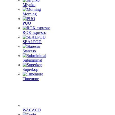
Mlynko
Morning
PUQ
ROK espresso
SEALPOD
Staresso
Subminimal
Superkop
Timemore
WACACO