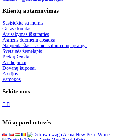
Klientų aptarnavimas
Susisiekite su mumis
Geras skundas
Atsisakymas iš sutarties
Asmens duomenų apsauga
Naujienlaiškis – asmens duomenų apsauga
Svetainės žemėlapis
Prekių ženklai
Atsiliepimai
Dovanų kuponai
Akcijos
Pamokos
Sekite mus
Mūsų parduotuvės