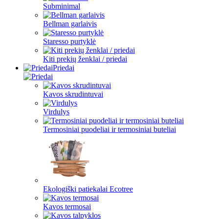
Subminimal
Bellman garlaivis
Staresso purtyklė
Kiti prekių ženklai / priedai
Priedai
Kavos skrudintuvai
Virdulys
Termosiniai puodeliai ir termosiniai buteliai
Ekologiški patiekalai Ecotree
Kavos termosai