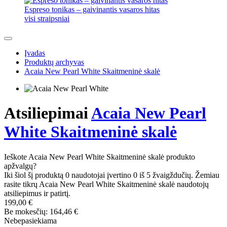
Espreso tonikas – gaivinantis vasaros hitas
visi straipsniai
Įvadas
Produktų archyvas
Acaia New Pearl White Skaitmeninė skalė
Atsiliepimai
Acaia New Pearl
White Skaitmeninė skalė
Ieškote Acaia New Pearl White Skaitmeninė skalė produkto
apžvalgų?
Iki šiol šį produktą 0 naudotojai įvertino 0 iš 5 žvaigždučių. Žemiau
rasite tikrų Acaia New Pearl White Skaitmeninė skalė naudotojų
atsiliepimus ir patirtį.
199,00 €
Be mokesčių: 164,46 €
Nebepasiekiama