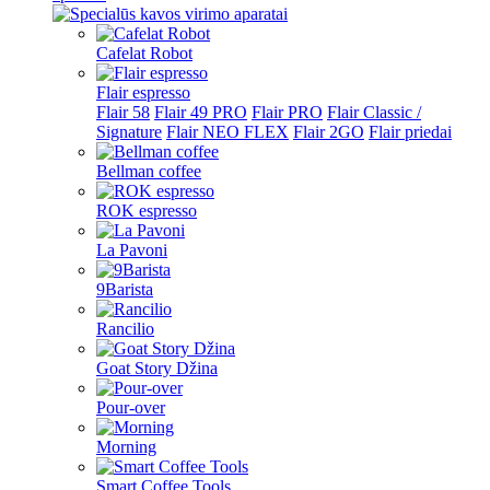
Cafelat Robot
Flair espresso
Flair 58
Flair 49 PRO
Flair PRO
Flair Classic /
Signature
Flair NEO FLEX
Flair 2GO
Flair priedai
Bellman coffee
ROK espresso
La Pavoni
9Barista
Rancilio
Goat Story Džina
Pour-over
Morning
Smart Coffee Tools