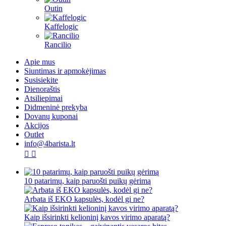
Outin
Kaffelogic
Rancilio
Apie mus
Siuntimas ir apmokėjimas
Susisiekite
Dienoraštis
Atsiliepimai
Didmeninė prekyba
Dovanų kuponai
Akcijos
Outlet
info@4barista.lt
10 patarimų, kaip paruošti puikų gėrimą
Arbata iš EKO kapsulės, kodėl gi ne?
Kaip išsirinkti kelioninį kavos virimo aparatą?