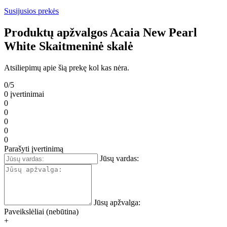
Susijusios prekės
Produktų apžvalgos Acaia New Pearl
White Skaitmeninė skalė
Atsiliepimų apie šią prekę kol kas nėra.
0/5
0 įvertinimai
0
0
0
0
0
Parašyti įvertinimą
Jūsų vardas:
Jūsų apžvalga:
Paveikslėliai (nebūtina)
+