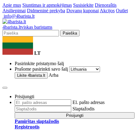
Apie mus
Siuntimas ir apmokėjimas
Susisiekite
Dienoraštis
Atsiliepimai
Didmeninė prekyba
Dovanų kuponai
Akcijos
Outlet
info@4barista.lt
4
barista
.lt
viskas baristams
Paieška
LT
Pasirinkite pristatymo šalį
Prašome pasirinkti savo šalį
Arba
Likite
4barista.lt
Prisijungti
El. pašto adresas
Slaptažodis
Prisijungti
Pamirštas slaptažodis
Registruotis