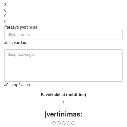
3
0
0
0
Parašyti įvertinimą
Jūsų vardas:
Jūsų apžvalga:
Paveikslėliai (nebūtina)
+
Įvertinimas: