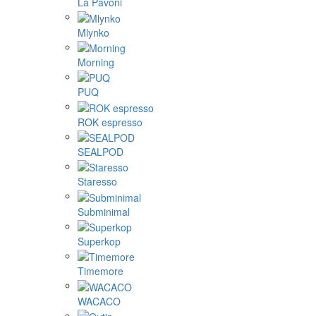
La Pavoni
Mlynko
Morning
PUQ
ROK espresso
SEALPOD
Staresso
Subminimal
Superkop
Timemore
WACACO