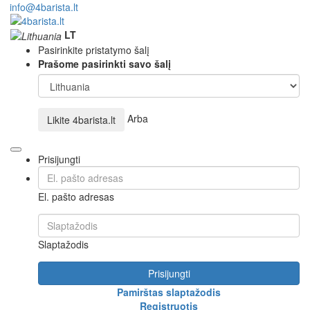
info@4barista.lt
LT
Pasirinkite pristatymo šalį
Prašome pasirinkti savo šalį
Arba
Likite
4barista.lt
Prisijungti
El. pašto adresas
Slaptažodis
Prisijungti
Pamirštas slaptažodis
Registruotis