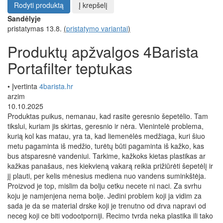
Rodyti produktą
Į krepšelį
Sandėlyje
pristatymas 13.8.
(
pristatymo variantai
)
Produktų apžvalgos 4Barista
Portafilter teptukas
• Įvertinta
4barista.hr
arzim
10.10.2025
Produktas puikus, nemanau, kad rasite geresnio šepetėlio. Tam
tikslui, kuriam jis skirtas, geresnio ir nėra. Vienintelė problema,
kurią kol kas matau, yra ta, kad liemenėlės medžiaga, kuri šiuo
metu pagaminta iš medžio, turėtų būti pagaminta iš kažko, kas
bus atsparesnė vandeniui. Tarkime, kažkoks kietas plastikas ar
kažkas panašaus, nes kiekvieną vakarą reikia prižiūrėti šepetėlį ir
jį plauti, per kelis mėnesius mediena nuo vandens suminkštėja.
Proizvod je top, mislim da bolju cetku necete ni naci. Za svrhu
koju je namjenjena nema bolje. Jedini problem koji ja vidim za
sada je da se material drske koji je trenutno od drva napravi od
neceg koji ce biti vodootporniji. Recimo tvrda neka plastika ili tako