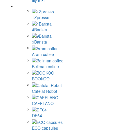
Illy ir kt
1Zpresso
4Barista
9Barista
Aram coffee
Bellman coffee
BOOKOO
Cafelat Robot
CAFFLANO
DF64
ECO capsules