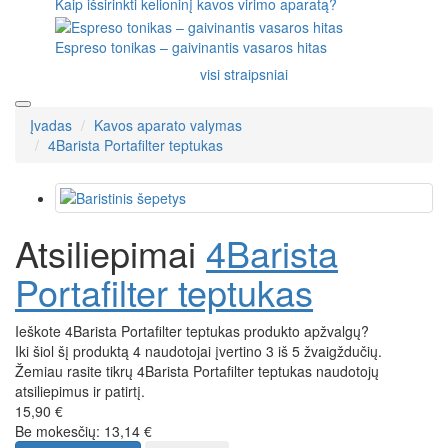
Kaip išsirinkti kelioninį kavos virimo aparatą?
Espreso tonikas – gaivinantis vasaros hitas
visi straipsniai
Įvadas
Kavos aparato valymas
4Barista Portafilter teptukas
Atsiliepimai
4Barista
Portafilter teptukas
Ieškote 4Barista Portafilter teptukas produkto apžvalgų?
Iki šiol šį produktą 4 naudotojai įvertino 3 iš 5 žvaigždučių.
Žemiau rasite tikrų 4Barista Portafilter teptukas naudotojų
atsiliepimus ir patirtį.
15,90 €
Be mokesčių: 13,14 €