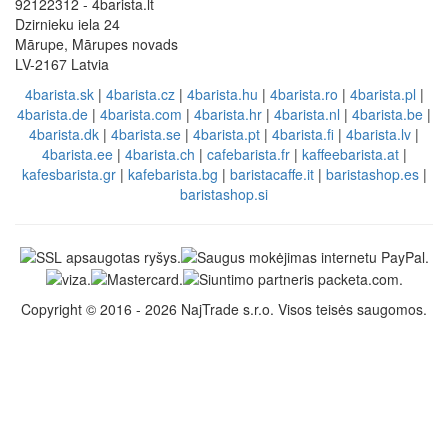
92122312 - 4barista.lt
Dzirnieku iela 24
Mārupe, Mārupes novads
LV-2167 Latvia
4barista.sk
|
4barista.cz
|
4barista.hu
|
4barista.ro
|
4barista.pl
|
4barista.de
|
4barista.com
|
4barista.hr
|
4barista.nl
|
4barista.be
|
4barista.dk
|
4barista.se
|
4barista.pt
|
4barista.fi
|
4barista.lv
|
4barista.ee
|
4barista.ch
|
cafebarista.fr
|
kaffeebarista.at
|
kafesbarista.gr
|
kafebarista.bg
|
baristacaffe.it
|
baristashop.es
|
baristashop.si
Copyright © 2016 - 2026 NajTrade s.r.o. Visos teisės saugomos.