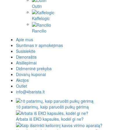
Outin
Kaffelogic
Rancilio
Apie mus
Siuntimas ir apmokėjimas
Susisiekite
Dienoraštis
Atsiliepimai
Didmeninė prekyba
Dovanų kuponai
Akcijos
Outlet
info@4barista.lt
10 patarimų, kaip paruošti puikų gėrimą
Arbata iš EKO kapsulės, kodėl gi ne?