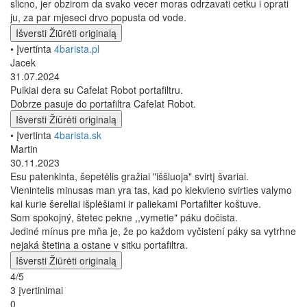
slicno, jer obzirom da svako vecer moras odrzavati cetku i oprati
ju, za par mjeseci drvo popusta od vode.
Išversti
Žiūrėti originalą
• Įvertinta
4barista.pl
Jacek
31.07.2024
Puikiai dera su Cafelat Robot portafiltru.
Dobrze pasuje do portafiltra Cafelat Robot.
Išversti
Žiūrėti originalą
• Įvertinta
4barista.sk
Martin
30.11.2023
Esu patenkinta, šepetėlis gražiai "iššluoja" svirtį švariai.
Vienintelis minusas man yra tas, kad po kiekvieno svirties valymo
kai kurie šereliai išplėšiami ir paliekami Portafilter koštuve.
Som spokojný, štetec pekne ,,vymetie" páku dočista.
Jediné mínus pre mňa je, že po každom vyčistení páky sa vytrhne
nejaká štetina a ostane v sitku portafiltra.
Išversti
Žiūrėti originalą
4/5
3 įvertinimai
0