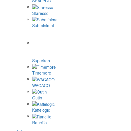
SEALPOD
Staresso
Subminimal
Superkop
Timemore
WACACO
Outin
Kaffelogic
Rancilio