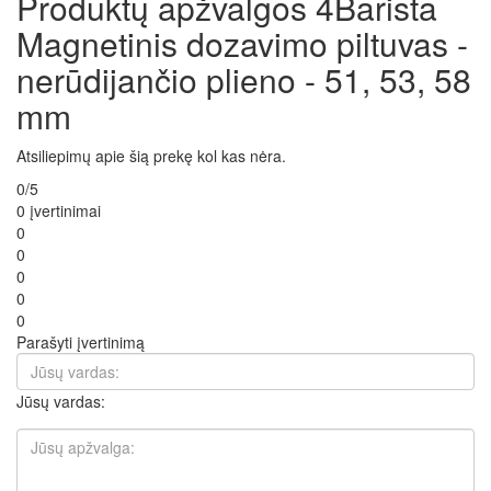
Produktų apžvalgos 4Barista
Magnetinis dozavimo piltuvas -
nerūdijančio plieno - 51, 53, 58
mm
Atsiliepimų apie šią prekę kol kas nėra.
0/5
0 įvertinimai
0
0
0
0
0
Parašyti įvertinimą
Jūsų vardas: