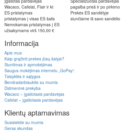
Įgaliotas pardavėjas
Specializuotas pardavėjas
Wacaco, Cafelat, Flair ir kt
pagalba prieš ir po pirkimo
ES pristatymas
Prekės ES sandėlyje
pristatymas į visas ES šalis
siunčiame iš savo sandėlio
Nemokamas pristatymas į ES
užsakymams virš 150,00 €
Informacija
Apie mus
Kaip grąžinti prekes jūsų šalyje?
Siuntimas ir apmokėjimas
Saugus mokėjimas internetu „GoPay“.
Taisyklės ir sąlygos
Bendradarbiaukite su mumis
Didmeninė prekyba
Wacaco – įgaliotasis pardavėjas
Cafelat – įgaliotasis pardavėjas
Klientų aptarnavimas
Susisiekite su mumis
Geras skundas