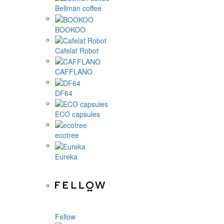
Bellman coffee
BOOKOO
Cafelat Robot
CAFFLANO
DF64
ECO capsules
ecotree
Eureka
Fellow