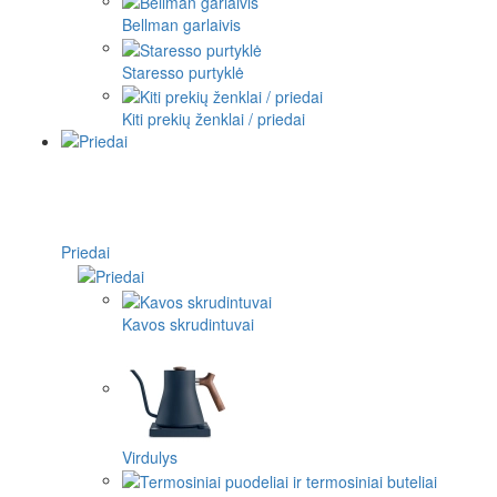
Bellman garlaivis
Staresso purtyklė
Kiti prekių ženklai / priedai
Priedai
Kavos skrudintuvai
Virdulys