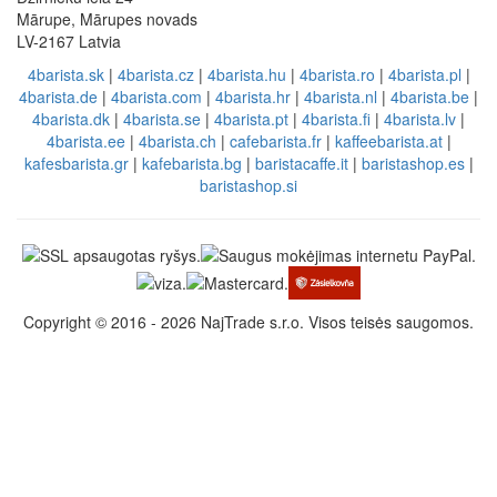
Mārupe, Mārupes novads
LV-2167 Latvia
4barista.sk
|
4barista.cz
|
4barista.hu
|
4barista.ro
|
4barista.pl
|
4barista.de
|
4barista.com
|
4barista.hr
|
4barista.nl
|
4barista.be
|
4barista.dk
|
4barista.se
|
4barista.pt
|
4barista.fi
|
4barista.lv
|
4barista.ee
|
4barista.ch
|
cafebarista.fr
|
kaffeebarista.at
|
kafesbarista.gr
|
kafebarista.bg
|
baristacaffe.it
|
baristashop.es
|
baristashop.si
Copyright © 2016 - 2026 NajTrade s.r.o. Visos teisės saugomos.