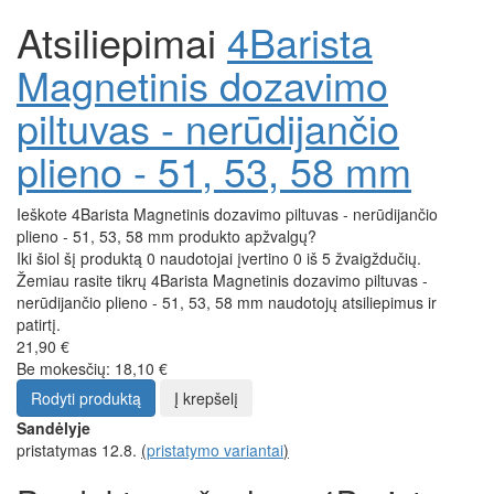
Atsiliepimai
4Barista
Magnetinis dozavimo
piltuvas - nerūdijančio
plieno - 51, 53, 58 mm
Ieškote 4Barista Magnetinis dozavimo piltuvas - nerūdijančio
plieno - 51, 53, 58 mm produkto apžvalgų?
Iki šiol šį produktą 0 naudotojai įvertino 0 iš 5 žvaigždučių.
Žemiau rasite tikrų 4Barista Magnetinis dozavimo piltuvas -
nerūdijančio plieno - 51, 53, 58 mm naudotojų atsiliepimus ir
patirtį.
21,90 €
Be mokesčių: 18,10 €
Rodyti produktą
Į krepšelį
Sandėlyje
pristatymas 12.8.
(
pristatymo variantai
)