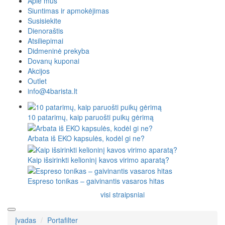
Apie mus
Siuntimas ir apmokėjimas
Susisiekite
Dienoraštis
Atsiliepimai
Didmeninė prekyba
Dovanų kuponai
Akcijos
Outlet
info@4barista.lt
10 patarimų, kaip paruošti puikų gėrimą
Arbata iš EKO kapsulės, kodėl gi ne?
Kaip išsirinkti kelioninį kavos virimo aparatą?
Espreso tonikas – gaivinantis vasaros hitas
visi straipsniai
Įvadas
Portafilter