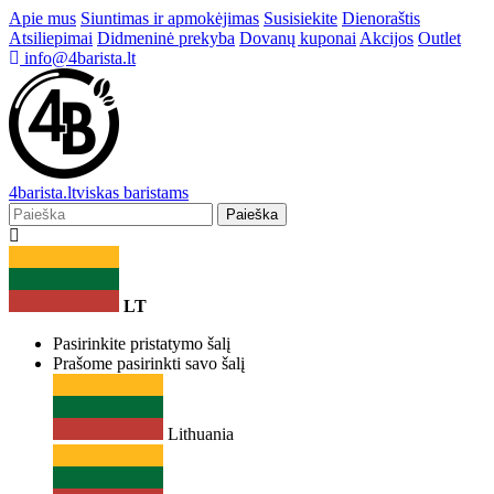
Apie mus
Siuntimas ir apmokėjimas
Susisiekite
Dienoraštis
Atsiliepimai
Didmeninė prekyba
Dovanų kuponai
Akcijos
Outlet
info@4barista.lt
4
barista
.lt
viskas baristams
Paieška
LT
Pasirinkite pristatymo šalį
Prašome pasirinkti savo šalį
Lithuania