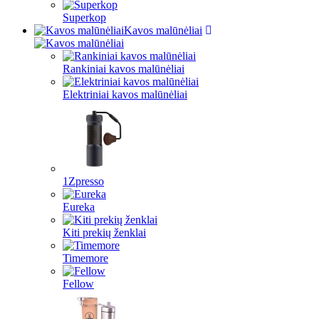
Superkop
Kavos malūnėliai
Rankiniai kavos malūnėliai
Elektriniai kavos malūnėliai
1Zpresso
Eureka
Kiti prekių ženklai
Timemore
Fellow