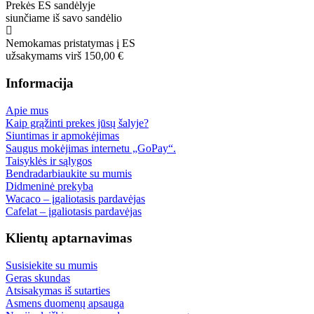
Prekės ES sandėlyje
siunčiame iš savo sandėlio
Nemokamas pristatymas į ES
užsakymams virš 150,00 €
Informacija
Apie mus
Kaip grąžinti prekes jūsų šalyje?
Siuntimas ir apmokėjimas
Saugus mokėjimas internetu „GoPay“.
Taisyklės ir sąlygos
Bendradarbiaukite su mumis
Didmeninė prekyba
Wacaco – įgaliotasis pardavėjas
Cafelat – įgaliotasis pardavėjas
Klientų aptarnavimas
Susisiekite su mumis
Geras skundas
Atsisakymas iš sutarties
Asmens duomenų apsauga