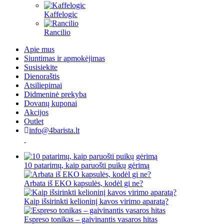
Kaffelogic
Rancilio
Apie mus
Siuntimas ir apmokėjimas
Susisiekite
Dienoraštis
Atsiliepimai
Didmeninė prekyba
Dovanų kuponai
Akcijos
Outlet
info@4barista.lt
10 patarimų, kaip paruošti puikų gėrimą
Arbata iš EKO kapsulės, kodėl gi ne?
Kaip išsirinkti kelioninį kavos virimo aparatą?
Espreso tonikas – gaivinantis vasaros hitas