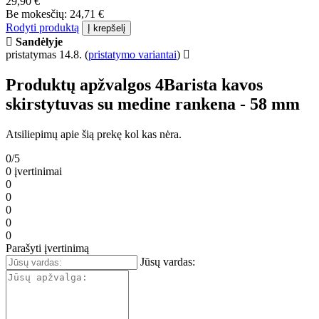
29,90 €
Be mokesčių: 24,71 €
Rodyti produktą
Į krepšelį
Sandėlyje
pristatymas 14.8.
(
pristatymo variantai
)
Produktų apžvalgos 4Barista kavos
skirstytuvas su medine rankena - 58 mm
Atsiliepimų apie šią prekę kol kas nėra.
0/5
0 įvertinimai
0
0
0
0
0
Parašyti įvertinimą
Jūsų vardas: