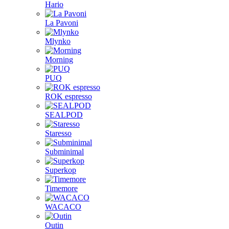
Hario
La Pavoni
Mlynko
Morning
PUQ
ROK espresso
SEALPOD
Staresso
Subminimal
Superkop
Timemore
WACACO
Outin