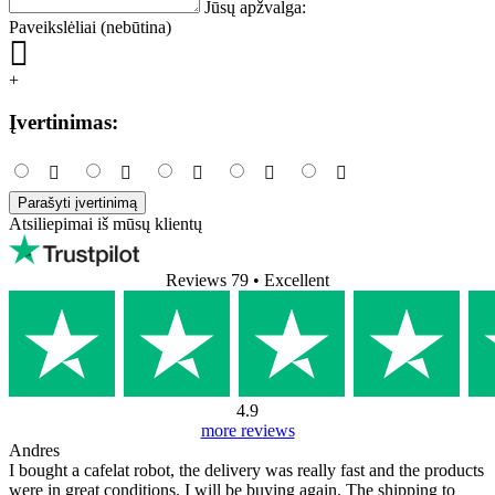
Jūsų apžvalga:
Paveikslėliai (nebūtina)
+
Įvertinimas:
Parašyti įvertinimą
Atsiliepimai iš mūsų klientų
Reviews 79
• Excellent
4.9
more reviews
Andres
I bought a cafelat robot, the delivery was really fast and the products
were in great conditions. I will be buying again. The shipping to