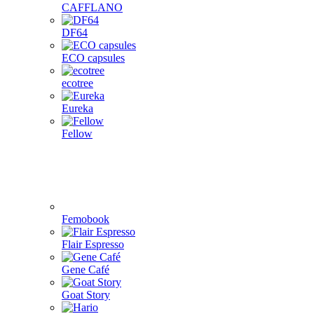
CAFFLANO
DF64
ECO capsules
ecotree
Eureka
Fellow
Femobook
Flair Espresso
Gene Café
Goat Story