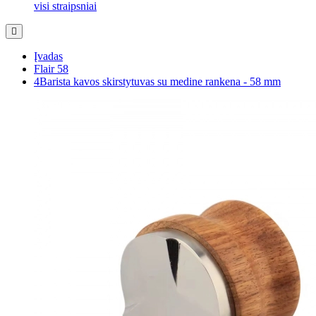
visi straipsniai
Įvadas
Flair 58
4Barista kavos skirstytuvas su medine rankena - 58 mm