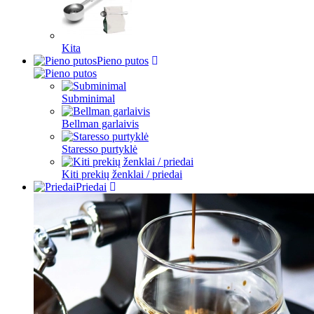
Kita
Pieno putos
Subminimal
Bellman garlaivis
Staresso purtyklė
Kiti prekių ženklai / priedai
Priedai