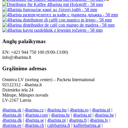
Anglų palaikymas
EN: +421 944 750 100 (9:00-13:00)
info@4barista.lt
Grąžinimo adresas
Omniva LV (sorting center) – Packeta International
92122312 - 4barista.lt
Dzirnieku iela 24
Mārupe, Mārupes novads
LV-2167 Latvia
4barista.sk
|
4barista.cz
|
4barista.hu
|
4barista.ro
|
4barista.pl
|
4barista.de
|
4barista.com
|
4barista.hr
|
4barista.nl
|
4barista.be
|
4barista.dk
|
4barista.se
|
4barista.pt
|
4barista.fi
|
4barista.lv
|
4barista.ee
|
4barista.ch
|
cafebarista.fr
|
kaffeebarista.at
|