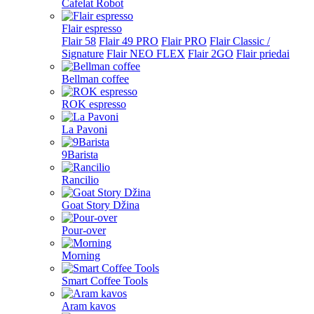
Cafelat Robot
Flair espresso
Flair 58
Flair 49 PRO
Flair PRO
Flair Classic /
Signature
Flair NEO FLEX
Flair 2GO
Flair priedai
Bellman coffee
ROK espresso
La Pavoni
9Barista
Rancilio
Goat Story Džina
Pour-over
Morning
Smart Coffee Tools
Aram kavos