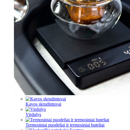
Kavos skrudintuvai
Virdulys
Termosiniai puodeliai ir termosiniai buteliai