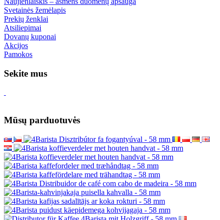
Naujienlaiškis – asmens duomenų apsauga
Svetainės žemėlapis
Prekių ženklai
Atsiliepimai
Dovanų kuponai
Akcijos
Pamokos
Sekite mus
Mūsų parduotuvės