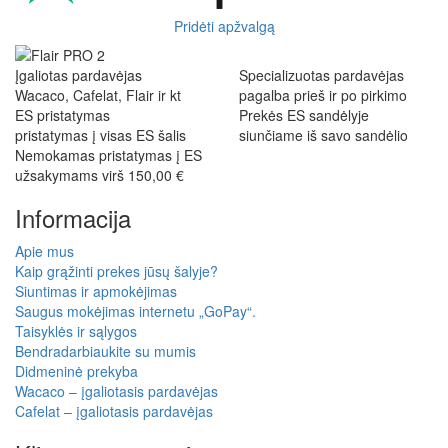
Pridėti apžvalgą
Įgaliotas pardavėjas
Specializuotas pardavėjas
Wacaco, Cafelat, Flair ir kt
pagalba prieš ir po pirkimo
ES pristatymas
Prekės ES sandėlyje
pristatymas į visas ES šalis
siunčiame iš savo sandėlio
Nemokamas pristatymas į ES
užsakymams virš 150,00 €
Informacija
Apie mus
Kaip grąžinti prekes jūsų šalyje?
Siuntimas ir apmokėjimas
Saugus mokėjimas internetu „GoPay“.
Taisyklės ir sąlygos
Bendradarbiaukite su mumis
Didmeninė prekyba
Wacaco – įgaliotasis pardavėjas
Cafelat – įgaliotasis pardavėjas