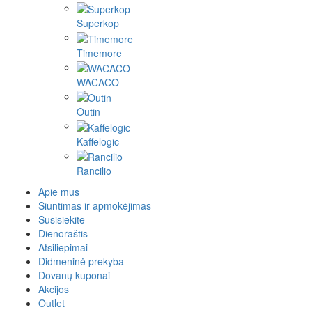
Superkop
Timemore
WACACO
Outin
Kaffelogic
Rancilio
Apie mus
Siuntimas ir apmokėjimas
Susisiekite
Dienoraštis
Atsiliepimai
Didmeninė prekyba
Dovanų kuponai
Akcijos
Outlet