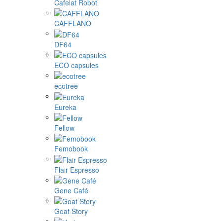
Cafelat Robot
CAFFLANO
DF64
ECO capsules
ecotree
Eureka
Fellow
Femobook
Flair Espresso
Gene Café
Goat Story