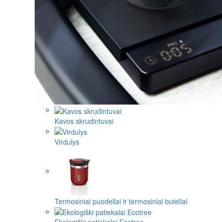
Kavos skrudintuvai
Virdulys
Termosiniai puodeliai ir termosiniai buteliai