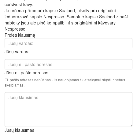
čerstvost kávy.
Je určena přímo pro kapsle Sealpod, nikoliv pro originální
jednorázové kapsle Nespresso. Samotné kapsle Sealpod z naší
nabídky jsou ale plně kompatibilní s originálními kávovary
Nespresso.
Pridėti klausimą
Jūsų vardas:
Jūsų el. pašto adresas
El. pašto adresas nebūtinas. Jis naudojamas tik atsakymui siųsti ir nebus
skelbiamas.
Jūsų klausimas