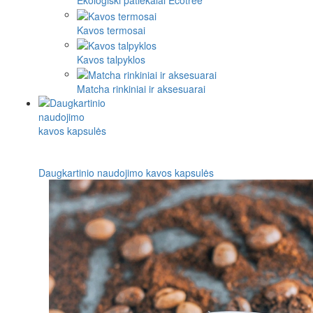
Ekologiški patiekalai Ecotree
Kavos termosai
Kavos talpyklos
Matcha rinkiniai ir aksesuarai
Daugkartinio naudojimo kavos kapsulės