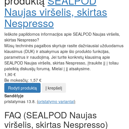
produktą
SEALPOD
Naujas viršelis, skirtas
Nespresso
Ieškote papildomos informacijos apie SEALPOD Naujas viršelis,
skirtas Nespresso?
Mūsų techninės pagalbos skyriuje rasite dažniausiai užduodamus
klausimus (DUK) ir atsakymus apie šio produkto funkcijas,
parametrus ir naudojimą. Jei turite konkretų klausimą apie
SEALPOD Naujas viršelis, skirtas Nespresso, įtraukite jį į toliau
pateiktą diskusijų forumą. Mielai į jį atsakysime.
1,90 €
Be mokesčių: 1,57 €
Rodyti produktą
Į krepšelį
Sandėlyje
pristatymas 13.8.
(
pristatymo variantai
)
FAQ (SEALPOD Naujas
viršelis, skirtas Nespresso)