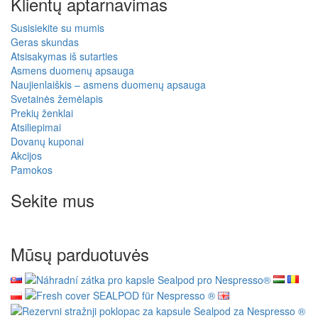
Klientų aptarnavimas
Susisiekite su mumis
Geras skundas
Atsisakymas iš sutarties
Asmens duomenų apsauga
Naujienlaiškis – asmens duomenų apsauga
Svetainės žemėlapis
Prekių ženklai
Atsiliepimai
Dovanų kuponai
Akcijos
Pamokos
Sekite mus
Mūsų parduotuvės