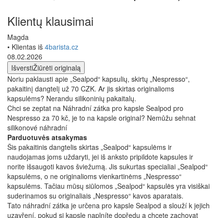
Klientų klausimai
Magda
• Klientas iš
4barista.cz
08.02.2026
Išversti
Žiūrėti originalą
Noriu paklausti apie „Sealpod“ kapsulių, skirtų „Nespresso“,
pakaitinį dangtelį už 70 CZK. Ar jis skirtas originalioms
kapsulėms? Nerandu silikoninių pakaitalų.
Chci se zeptat na Náhradní zátka pro kapsle Sealpod pro
Nespresso za 70 kč, je to na kapsle original? Nemůžu sehnat
silikonové náhradní
Parduotuvės atsakymas
Šis pakaitinis dangtelis skirtas „Sealpod“ kapsulėms ir
naudojamas joms uždaryti, jei iš anksto pripildote kapsules ir
norite išsaugoti kavos šviežumą. Jis sukurtas specialiai „Sealpod“
kapsulėms, o ne originalioms vienkartinėms „Nespresso“
kapsulėms. Tačiau mūsų siūlomos „Sealpod“ kapsulės yra visiškai
suderinamos su originaliais „Nespresso“ kavos aparatais.
Tato náhradní zátka je určena pro kapsle Sealpod a slouží k jejich
uzavření, pokud si kapsle naplníte dopředu a chcete zachovat