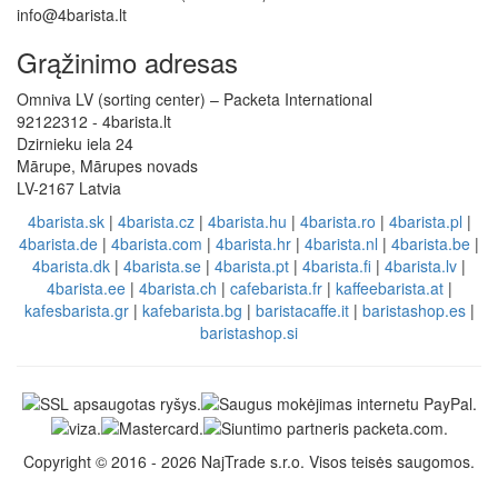
info@4barista.lt
Grąžinimo adresas
Omniva LV (sorting center) – Packeta International
92122312 - 4barista.lt
Dzirnieku iela 24
Mārupe, Mārupes novads
LV-2167 Latvia
4barista.sk
|
4barista.cz
|
4barista.hu
|
4barista.ro
|
4barista.pl
|
4barista.de
|
4barista.com
|
4barista.hr
|
4barista.nl
|
4barista.be
|
4barista.dk
|
4barista.se
|
4barista.pt
|
4barista.fi
|
4barista.lv
|
4barista.ee
|
4barista.ch
|
cafebarista.fr
|
kaffeebarista.at
|
kafesbarista.gr
|
kafebarista.bg
|
baristacaffe.it
|
baristashop.es
|
baristashop.si
Copyright © 2016 - 2026 NajTrade s.r.o. Visos teisės saugomos.