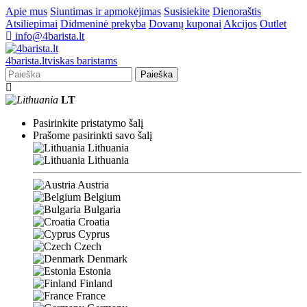
Apie mus
Siuntimas ir apmokėjimas
Susisiekite
Dienoraštis
Atsiliepimai
Didmeninė prekyba
Dovanų kuponai
Akcijos
Outlet
info@4barista.lt
4
barista
.lt
viskas baristams
Paieška
LT
Pasirinkite pristatymo šalį
Prašome pasirinkti savo šalį
Lithuania
Lithuania
Austria
Belgium
Bulgaria
Croatia
Cyprus
Czech
Denmark
Estonia
Finland
France