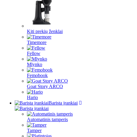
Kiti prekių ženklai
Timemore
Fellow
Mlynko
Femobook
Goat Story ARCO
Hario
Barista įrankiai
Automatinis tamperis
Tamper