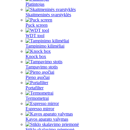
Platintojas
Skaitmeninės svarstyklės
Puck screen
WDT tool
Tampinimo kilimėliai
Knock box
Tampavimo stotis
Pieno ąsočiai
Portafilter
Termometrai
Espresso mirror
Kavos aparato valymas
Stiklo skalavimo priemonė