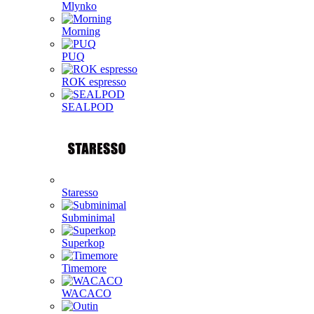
Mlynko
Morning
PUQ
ROK espresso
SEALPOD
Staresso
Subminimal
Superkop
Timemore
WACACO