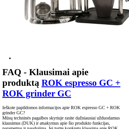
FAQ - Klausimai apie
produktą
ROK espresso GC +
ROK grinder GC
Ieškote papildomos informacijos apie ROK espresso GC + ROK
grinder GC?
Mūsų techninės pagalbos skyriuje rasite dažniausiai užduodamus
klausimus (DUK) ir atsakymus apie šio produkto funkcijas,
parametrus ir naudojimą. Jei turite konkretų klausimą apie ROK