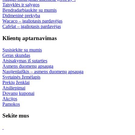
Taisyklės ir sąlygos
Bendradarbiaukite su mumis
Didmeninė prekyba
Wacaco – įgaliotasis pardavėjas
Cafelat – įgaliotasis pardavėjas
Klientų aptarnavimas
Susisiekite su mumis
Geras skundas
Atsisakymas iš sutarties
Asmens duomenų apsauga
Naujienlaiškis – asmens duomenų apsauga
Svetainės žemėlapis
Prekių ženklai
Atsiliepimai
Dovanų kuponai
Akcijos
Pamokos
Sekite mus