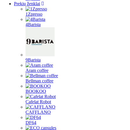
Prekių ženklai
1Zpresso
4Barista
9Barista
Aram coffee
Bellman coffee
BOOKOO
Cafelat Robot
CAFFLANO
DF64