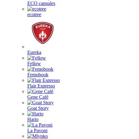
ECO capsules
ecotree
Eureka
Fellow
Femobook
Flair Espresso
Gene Café
Goat Story
Hario
La Pavoni