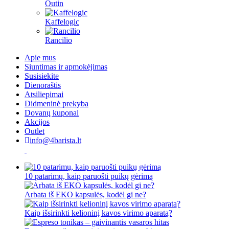
Outin
Kaffelogic
Rancilio
Apie mus
Siuntimas ir apmokėjimas
Susisiekite
Dienoraštis
Atsiliepimai
Didmeninė prekyba
Dovanų kuponai
Akcijos
Outlet
info@4barista.lt
10 patarimų, kaip paruošti puikų gėrimą
Arbata iš EKO kapsulės, kodėl gi ne?
Kaip išsirinkti kelioninį kavos virimo aparatą?