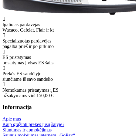
Įgaliotas pardavėjas
Wacaco, Cafelat, Flair ir kt
Specializuotas pardavėjas
pagalba prieš ir po pirkimo
ES pristatymas
pristatymas į visas ES šalis
Prekės ES sandėlyje
siunčiame iš savo sandėlio
Nemokamas pristatymas į ES
užsakymams virš 150,00 €
Informacija
Apie mus
Kaip grąžinti prekes jūsų šalyje?
Siuntimas ir apmokėjimas
Saugus mokėjimas internetu „GoPay“.