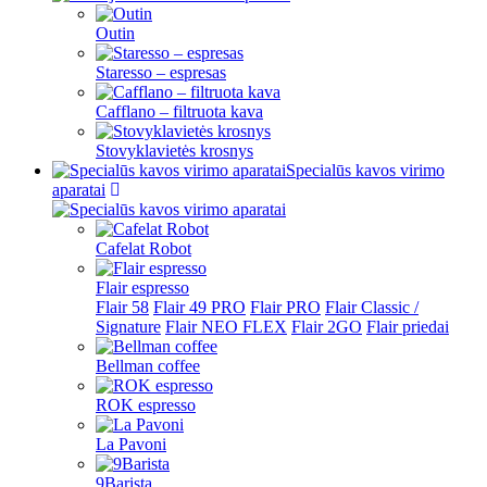
Outin
Staresso – espresas
Cafflano – filtruota kava
Stovyklavietės krosnys
Specialūs kavos virimo
aparatai
Cafelat Robot
Flair espresso
Flair 58
Flair 49 PRO
Flair PRO
Flair Classic /
Signature
Flair NEO FLEX
Flair 2GO
Flair priedai
Bellman coffee
ROK espresso
La Pavoni
9Barista