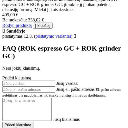
espresso GC + ROK grinder GC, įtraukite jį į toliau pateiktą
diskusijų forumą. Mielai į jį atsakysime.
409,00 €
Be mokesčių: 338,02 €
Rodyti produktą
Į krepšelį
Sandėlyje
pristatymas 12.8.
(
pristatymo variantai
)
FAQ (ROK espresso GC + ROK grinder
GC)
Nėra jokių klausimų.
Pridėti klausimą
Jūsų vardas:
Jūsų el. pašto adresas
El. pašto adresas
nebūtinas. Jis naudojamas tik atsakymui siųsti ir nebus skelbiamas.
Jūsų klausimas
Pridėti klausimą