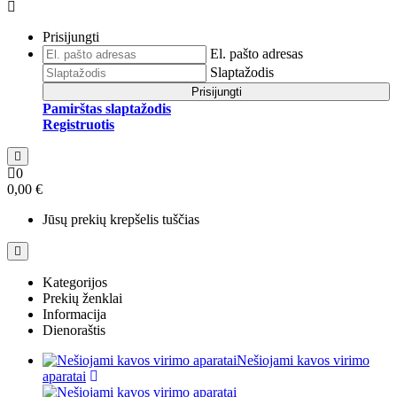
Prisijungti
El. pašto adresas
Slaptažodis
Prisijungti
Pamirštas slaptažodis
Registruotis
0
0,00 €
Jūsų prekių krepšelis tuščias
Kategorijos
Prekių ženklai
Informacija
Dienoraštis
Nešiojami kavos virimo
aparatai