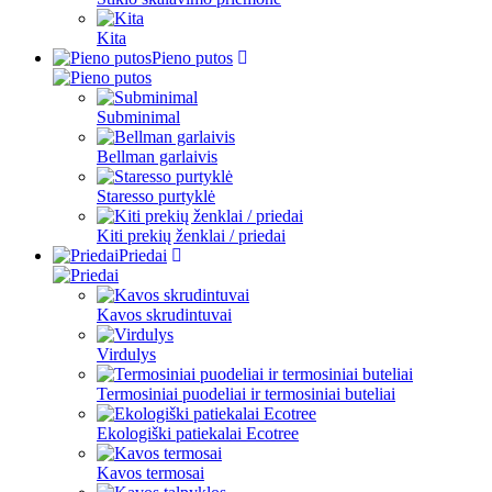
Kita
Pieno putos
Subminimal
Bellman garlaivis
Staresso purtyklė
Kiti prekių ženklai / priedai
Priedai
Kavos skrudintuvai
Virdulys
Termosiniai puodeliai ir termosiniai buteliai
Ekologiški patiekalai Ecotree
Kavos termosai