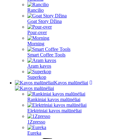
Rancilio
Goat Story Džina
Pour-over
Morning
Smart Coffee Tools
Aram kavos
Superkop
Kavos malūnėliai
Rankiniai kavos malūnėliai
Elektriniai kavos malūnėliai
1Zpresso
Eureka