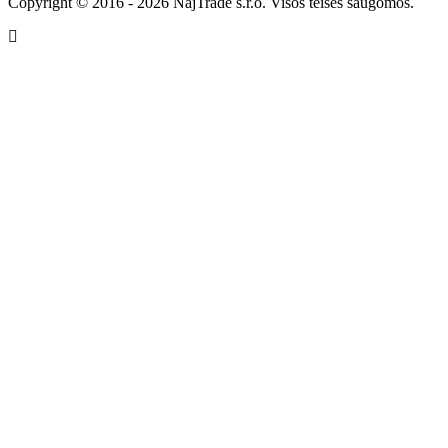
Copyright © 2016 - 2026 NajTrade s.r.o. Visos teisės saugomos.