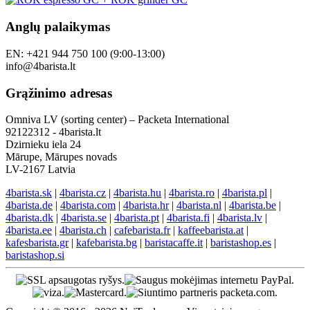
Anglų palaikymas
EN: +421 944 750 100 (9:00-13:00)
info@4barista.lt
Grąžinimo adresas
Omniva LV (sorting center) – Packeta International
92122312 - 4barista.lt
Dzirnieku iela 24
Mārupe, Mārupes novads
LV-2167 Latvia
4barista.sk
|
4barista.cz
|
4barista.hu
|
4barista.ro
|
4barista.pl
|
4barista.de
|
4barista.com
|
4barista.hr
|
4barista.nl
|
4barista.be
|
4barista.dk
|
4barista.se
|
4barista.pt
|
4barista.fi
|
4barista.lv
|
4barista.ee
|
4barista.ch
|
cafebarista.fr
|
kaffeebarista.at
|
kafesbarista.gr
|
kafebarista.bg
|
baristacaffe.it
|
baristashop.es
|
baristashop.si