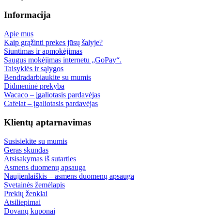
Informacija
Apie mus
Kaip grąžinti prekes jūsų šalyje?
Siuntimas ir apmokėjimas
Saugus mokėjimas internetu „GoPay“.
Taisyklės ir sąlygos
Bendradarbiaukite su mumis
Didmeninė prekyba
Wacaco – įgaliotasis pardavėjas
Cafelat – įgaliotasis pardavėjas
Klientų aptarnavimas
Susisiekite su mumis
Geras skundas
Atsisakymas iš sutarties
Asmens duomenų apsauga
Naujienlaiškis – asmens duomenų apsauga
Svetainės žemėlapis
Prekių ženklai
Atsiliepimai
Dovanų kuponai