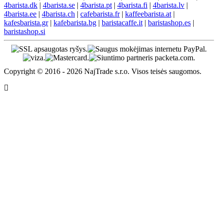
4barista.dk
|
4barista.se
|
4barista.pt
|
4barista.fi
|
4barista.lv
|
4barista.ee
|
4barista.ch
|
cafebarista.fr
|
kaffeebarista.at
|
kafesbarista.gr
|
kafebarista.bg
|
baristacaffe.it
|
baristashop.es
|
baristashop.si
Copyright © 2016 - 2026 NajTrade s.r.o. Visos teisės saugomos.