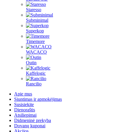
Staresso
Subminimal
Superkop
Timemore
WACACO
Outin
Kaffelogic
Rancilio
Apie mus
Siuntimas ir apmokėjimas
Susisiekite
Dienoraštis
Atsiliepimai
Didmeninė prekyba
Dovanų kuponai
Akcijos