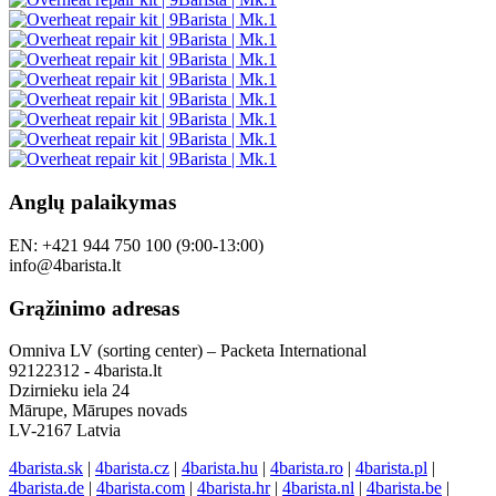
Anglų palaikymas
EN: +421 944 750 100 (9:00-13:00)
info@4barista.lt
Grąžinimo adresas
Omniva LV (sorting center) – Packeta International
92122312 - 4barista.lt
Dzirnieku iela 24
Mārupe, Mārupes novads
LV-2167 Latvia
4barista.sk
|
4barista.cz
|
4barista.hu
|
4barista.ro
|
4barista.pl
|
4barista.de
|
4barista.com
|
4barista.hr
|
4barista.nl
|
4barista.be
|