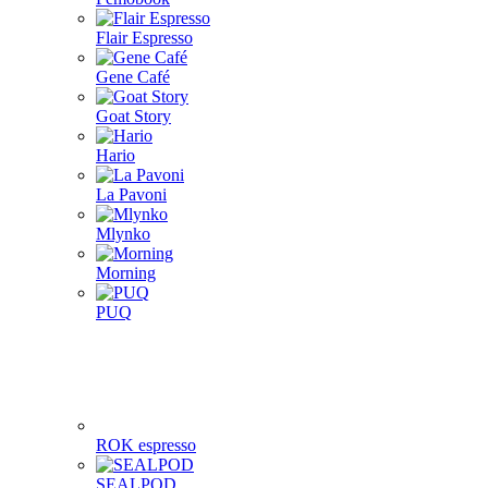
Flair Espresso
Gene Café
Goat Story
Hario
La Pavoni
Mlynko
Morning
PUQ
ROK espresso
SEALPOD