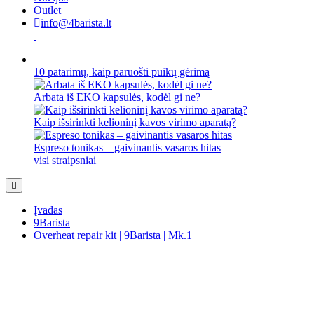
Outlet
info@4barista.lt
10 patarimų, kaip paruošti puikų gėrimą
Arbata iš EKO kapsulės, kodėl gi ne?
Kaip išsirinkti kelioninį kavos virimo aparatą?
Espreso tonikas – gaivinantis vasaros hitas
visi straipsniai
Įvadas
9Barista
Overheat repair kit | 9Barista | Mk.1