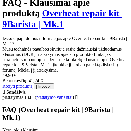
FAQ - Klausimai apie
produktą
Overheat repair kit |
9Barista | Mk.1
Ieškote papildomos informacijos apie Overheat repair kit | 9Barista |
Mk.1?
Mūsų techninės pagalbos skyriuje rasite dažniausiai užduodamus
klausimus (DUK) ir atsakymus apie šio produkto funkcijas,
parametrus ir naudojimą. Jei turite konkretų klausimą apie Overheat
repair kit | 9Barista | Mk.1, įtraukite jį į toliau pateiktą diskusijų
forumą. Mielai į jį atsakysime.
49,90 €
Be mokesčių: 41,24 €
Rodyti produktą
Į krepšelį
Sandėlyje
pristatymas 13.8.
(
pristatymo variantai
)
FAQ (Overheat repair kit | 9Barista |
Mk.1)
Nėra jokių klausimų.