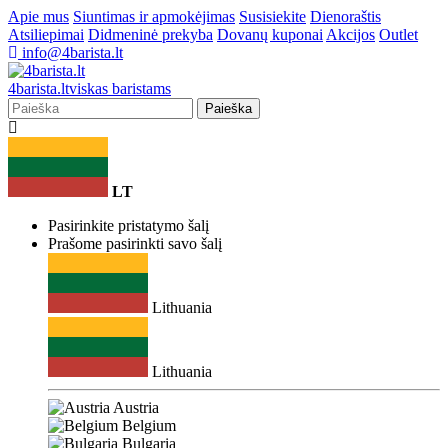
Apie mus
Siuntimas ir apmokėjimas
Susisiekite
Dienoraštis
Atsiliepimai
Didmeninė prekyba
Dovanų kuponai
Akcijos
Outlet
info@4barista.lt
4
barista
.lt
viskas baristams
Paieška
LT
Pasirinkite pristatymo šalį
Prašome pasirinkti savo šalį
Lithuania
Lithuania
Austria
Belgium
Bulgaria