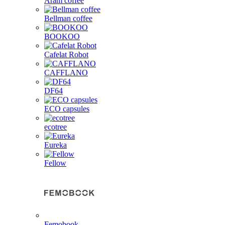
Aram coffee
Bellman coffee
BOOKOO
Cafelat Robot
CAFFLANO
DF64
ECO capsules
ecotree
Eureka
Fellow
Femobook