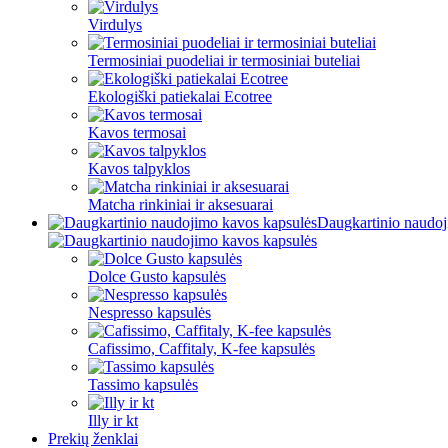
Virdulys
Termosiniai puodeliai ir termosiniai buteliai
Ekologiški patiekalai Ecotree
Kavos termosai
Kavos talpyklos
Matcha rinkiniai ir aksesuarai
Daugkartinio naudoj
Dolce Gusto kapsulės
Nespresso kapsulės
Cafissimo, Caffitaly, K-fee kapsulės
Tassimo kapsulės
Illy ir kt
Prekių ženklai