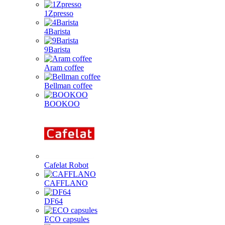
1Zpresso
4Barista
9Barista
Aram coffee
Bellman coffee
BOOKOO
Cafelat Robot
CAFFLANO
DF64
ECO capsules