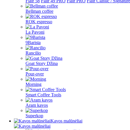
Flair 58
Flair 49 PRO
Flair PRO
Flair Classic / Signatur
Bellman coffee
ROK espresso
La Pavoni
9Barista
Rancilio
Goat Story Džina
Pour-over
Morning
Smart Coffee Tools
Aram kavos
Superkop
Kavos malūnėliai