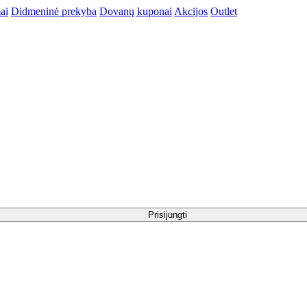
ai
Didmeninė prekyba
Dovanų kuponai
Akcijos
Outlet
Prisijungti