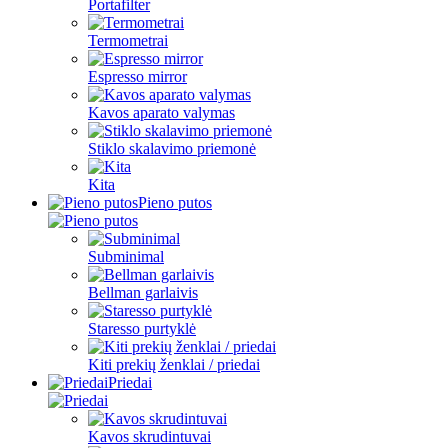
Portafilter
Termometrai
Espresso mirror
Kavos aparato valymas
Stiklo skalavimo priemonė
Kita
Pieno putos
Subminimal
Bellman garlaivis
Staresso purtyklė
Kiti prekių ženklai / priedai
Priedai
Kavos skrudintuvai