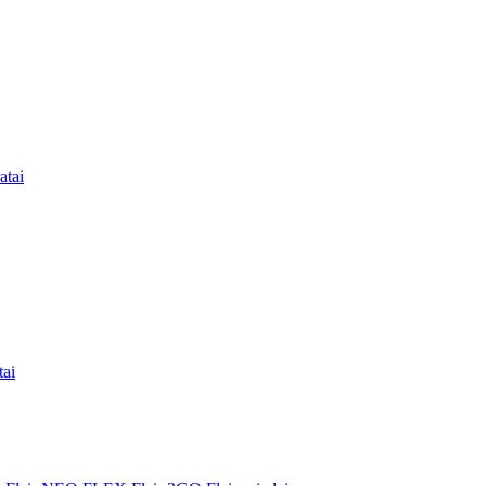
atai
tai