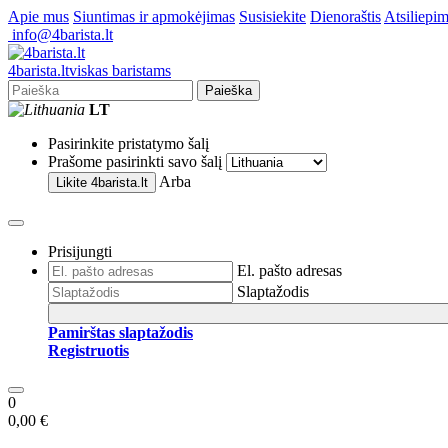
Apie mus
Siuntimas ir apmokėjimas
Susisiekite
Dienoraštis
Atsiliepim
info@4barista.lt
4
barista
.lt
viskas baristams
Paieška
LT
Pasirinkite pristatymo šalį
Prašome pasirinkti savo šalį
Arba
Likite
4barista.lt
Prisijungti
El. pašto adresas
Slaptažodis
Pamirštas slaptažodis
Registruotis
0
0,00 €