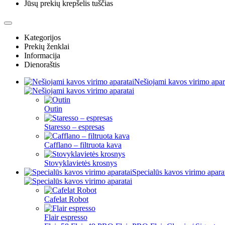
Jūsų prekių krepšelis tuščias
Kategorijos
Prekių ženklai
Informacija
Dienoraštis
Nešiojami kavos virimo apar
Outin
Staresso – espresas
Cafflano – filtruota kava
Stovyklavietės krosnys
Specialūs kavos virimo apara
Cafelat Robot
Flair espresso