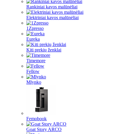
Rankiniai kavos malūnėliai
Elektriniai kavos malūnėliai
1Zpresso
Eureka
Kiti prekių ženklai
Timemore
Fellow
Mlynko
Femobook
Goat Story ARCO