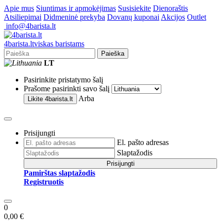
Apie mus
Siuntimas ir apmokėjimas
Susisiekite
Dienoraštis
Atsiliepimai
Didmeninė prekyba
Dovanų kuponai
Akcijos
Outlet
info@4barista.lt
4
barista
.lt
viskas baristams
Paieška
LT
Pasirinkite pristatymo šalį
Prašome pasirinkti savo šalį
Arba
Likite
4barista.lt
Prisijungti
El. pašto adresas
Slaptažodis
Prisijungti
Pamirštas slaptažodis
Registruotis
0
0,00 €