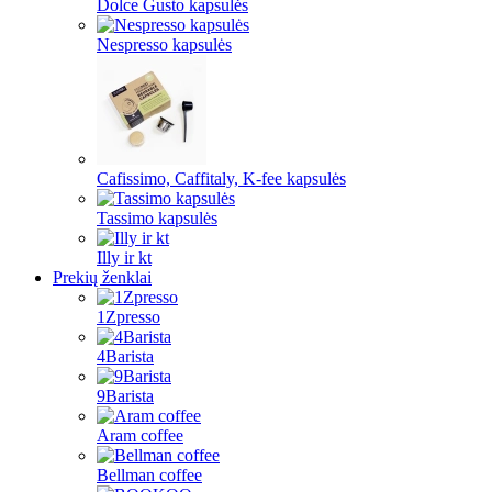
Dolce Gusto kapsulės
Nespresso kapsulės
Cafissimo, Caffitaly, K-fee kapsulės
Tassimo kapsulės
Illy ir kt
Prekių ženklai
1Zpresso
4Barista
9Barista
Aram coffee
Bellman coffee