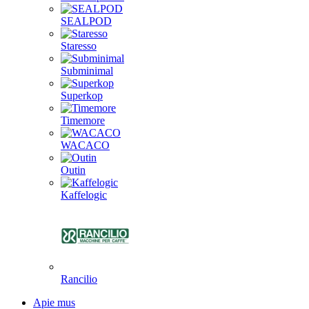
SEALPOD
Staresso
Subminimal
Superkop
Timemore
WACACO
Outin
Kaffelogic
Rancilio
Apie mus