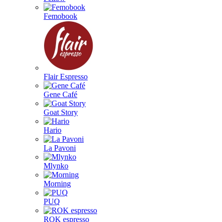
Femobook
Flair Espresso
Gene Café
Goat Story
Hario
La Pavoni
Mlynko
Morning
PUQ
ROK espresso