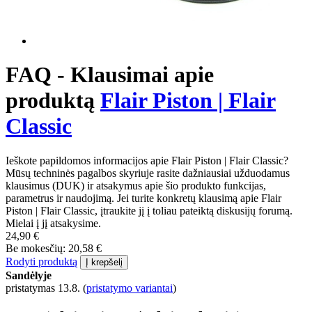
FAQ - Klausimai apie
produktą
Flair Piston | Flair
Classic
Ieškote papildomos informacijos apie Flair Piston | Flair Classic?
Mūsų techninės pagalbos skyriuje rasite dažniausiai užduodamus
klausimus (DUK) ir atsakymus apie šio produkto funkcijas,
parametrus ir naudojimą. Jei turite konkretų klausimą apie Flair
Piston | Flair Classic, įtraukite jį į toliau pateiktą diskusijų forumą.
Mielai į jį atsakysime.
24,90 €
Be mokesčių: 20,58 €
Rodyti produktą
Į krepšelį
Sandėlyje
pristatymas 13.8.
(
pristatymo variantai
)