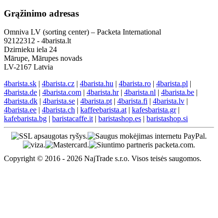
Grąžinimo adresas
Omniva LV (sorting center) – Packeta International
92122312 - 4barista.lt
Dzirnieku iela 24
Mārupe, Mārupes novads
LV-2167 Latvia
4barista.sk
|
4barista.cz
|
4barista.hu
|
4barista.ro
|
4barista.pl
|
4barista.de
|
4barista.com
|
4barista.hr
|
4barista.nl
|
4barista.be
|
4barista.dk
|
4barista.se
|
4barista.pt
|
4barista.fi
|
4barista.lv
|
4barista.ee
|
4barista.ch
|
kaffeebarista.at
|
kafesbarista.gr
|
kafebarista.bg
|
baristacaffe.it
|
baristashop.es
|
baristashop.si
Copyright © 2016 - 2026 NajTrade s.r.o. Visos teisės saugomos.