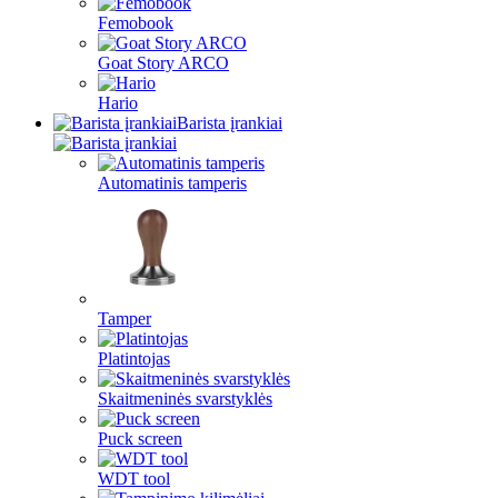
Femobook
Goat Story ARCO
Hario
Barista įrankiai
Automatinis tamperis
Tamper
Platintojas
Skaitmeninės svarstyklės
Puck screen
WDT tool