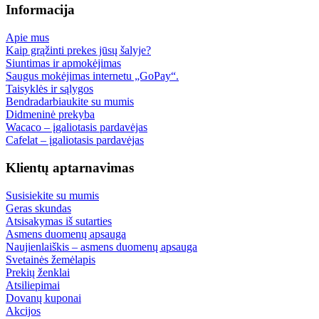
Informacija
Apie mus
Kaip grąžinti prekes jūsų šalyje?
Siuntimas ir apmokėjimas
Saugus mokėjimas internetu „GoPay“.
Taisyklės ir sąlygos
Bendradarbiaukite su mumis
Didmeninė prekyba
Wacaco – įgaliotasis pardavėjas
Cafelat – įgaliotasis pardavėjas
Klientų aptarnavimas
Susisiekite su mumis
Geras skundas
Atsisakymas iš sutarties
Asmens duomenų apsauga
Naujienlaiškis – asmens duomenų apsauga
Svetainės žemėlapis
Prekių ženklai
Atsiliepimai
Dovanų kuponai
Akcijos