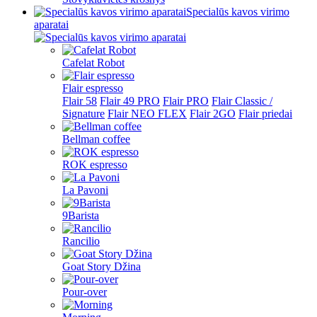
Specialūs kavos virimo
aparatai
Cafelat Robot
Flair espresso
Flair 58
Flair 49 PRO
Flair PRO
Flair Classic /
Signature
Flair NEO FLEX
Flair 2GO
Flair priedai
Bellman coffee
ROK espresso
La Pavoni
9Barista
Rancilio
Goat Story Džina
Pour-over