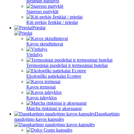
Bellman garlaivis
Staresso purtyklė
Kiti prekių ženklai / priedai
Priedai
Kavos skrudintuvai
Virdulys
Termosiniai puodeliai ir termosiniai buteliai
Ekologiški patiekalai Ecotree
Kavos termosai
Kavos talpyklos
Matcha rinkiniai ir aksesuarai
Daugkartinio
naudojimo kavos kapsulės