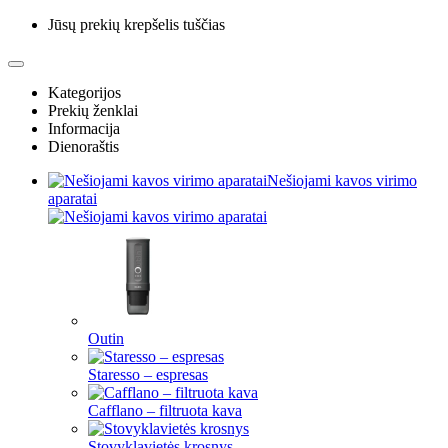
Jūsų prekių krepšelis tuščias
Kategorijos
Prekių ženklai
Informacija
Dienoraštis
Nešiojami kavos virimo
aparatai
Outin
Staresso – espresas
Cafflano – filtruota kava
Stovyklavietės krosnys