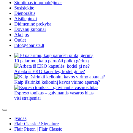
Siuntimas ir apmokėjimas
Susisiekite
Dienoraštis
Atsiliepimai
Didmeninė prekyba
Dovanų kuponai
Akcijos
Outlet
info@4barista.lt
10 patarimų, kaip paruošti puikų gėrimą
Arbata iš EKO kapsulės, kodėl gi ne?
Kaip išsirinkti kelioninį kavos virimo aparatą?
Espreso tonikas – gaivinantis vasaros hitas
visi straipsniai
Įvadas
Flair Classic / Signature
Flair Piston | Flair Classic