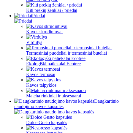
Kiti prekių ženklai / priedai
Priedai
Kavos skrudintuvai
Virdulys
Termosiniai puodeliai ir termosiniai buteliai
Ekologiški patiekalai Ecotree
Kavos termosai
Kavos talpyklos
Matcha rinkiniai ir aksesuarai
Daugkartinio
naudojimo kavos kapsulės
Dolce Gusto kapsulės