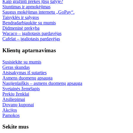
Kaip grąžinti prekes jūsų šalyje?
Siuntimas ir apmokėjimas
Saugus mokėjimas internetu „GoPay“.
Taisyklės ir sąlygos
Bendradarbiaukite su mumis
Didmeninė prekyba
Wacaco – įgaliotasis pardavėjas
Cafelat – įgaliotasis pardavėjas
Klientų aptarnavimas
Susisiekite su mumis
Geras skundas
Atsisakymas iš sutarties
Asmens duomenų apsauga
Naujienlaiškis – asmens duomenų apsauga
Svetainės žemėlapis
Prekių ženklai
Atsiliepimai
Dovanų kuponai
Akcijos
Pamokos
Sekite mus