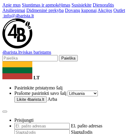
Apie mus
Siuntimas ir apmokėjimas
Susisiekite
Dienoraštis
Atsiliepimai
Didmeninė prekyba
Dovanų kuponai
Akcijos
Outlet
info@4barista.lt
4
barista
.lt
viskas baristams
Paieška
LT
Pasirinkite pristatymo šalį
Prašome pasirinkti savo šalį
Arba
Likite
4barista.lt
Prisijungti
El. pašto adresas
Slaptažodis