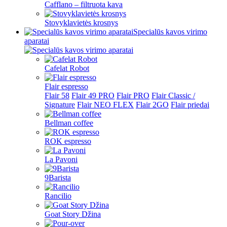
Cafflano – filtruota kava
Stovyklavietės krosnys
Specialūs kavos virimo
aparatai
Cafelat Robot
Flair espresso
Flair 58
Flair 49 PRO
Flair PRO
Flair Classic /
Signature
Flair NEO FLEX
Flair 2GO
Flair priedai
Bellman coffee
ROK espresso
La Pavoni
9Barista
Rancilio
Goat Story Džina