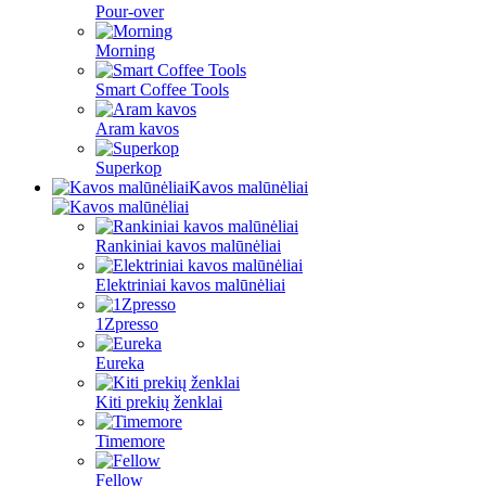
Pour-over
Morning
Smart Coffee Tools
Aram kavos
Superkop
Kavos malūnėliai
Rankiniai kavos malūnėliai
Elektriniai kavos malūnėliai
1Zpresso
Eureka
Kiti prekių ženklai
Timemore
Fellow