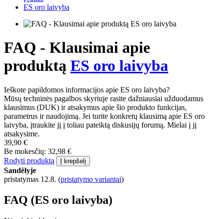
ES oro laivyba
FAQ - Klausimai apie
produktą
ES oro laivyba
Ieškote papildomos informacijos apie ES oro laivyba?
Mūsų techninės pagalbos skyriuje rasite dažniausiai užduodamus
klausimus (DUK) ir atsakymus apie šio produkto funkcijas,
parametrus ir naudojimą. Jei turite konkretų klausimą apie ES oro
laivyba, įtraukite jį į toliau pateiktą diskusijų forumą. Mielai į jį
atsakysime.
39,90 €
Be mokesčių: 32,98 €
Rodyti produktą
Į krepšelį
Sandėlyje
pristatymas 12.8.
(
pristatymo variantai
)
FAQ (ES oro laivyba)