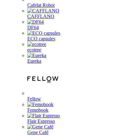
Cafelat Robot
CAFFLANO
DF64
ECO capsules
ecotree
Eureka
Fellow
Femobook
Flair Espresso
Gene Café