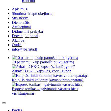
Rancilio
Apie mus
Siuntimas ir apmokėjimas
Susisiekite
Dienoraštis
Atsiliepimai
Didmeninė prekyba
Dovanų kuponai
Akcijos
Outlet
info@4barista.lt
10 patarimų, kaip paruošti puikų gėrimą
Arbata iš EKO kapsulės, kodėl gi ne?
Kaip išsirinkti kelioninį kavos virimo aparatą?
Espreso tonikas – gaivinantis vasaros hitas
visi straipsniai
Įvadas