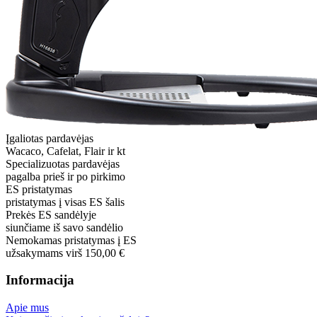
Įgaliotas pardavėjas
Wacaco, Cafelat, Flair ir kt
Specializuotas pardavėjas
pagalba prieš ir po pirkimo
ES pristatymas
pristatymas į visas ES šalis
Prekės ES sandėlyje
siunčiame iš savo sandėlio
Nemokamas pristatymas į ES
užsakymams virš 150,00 €
Informacija
Apie mus