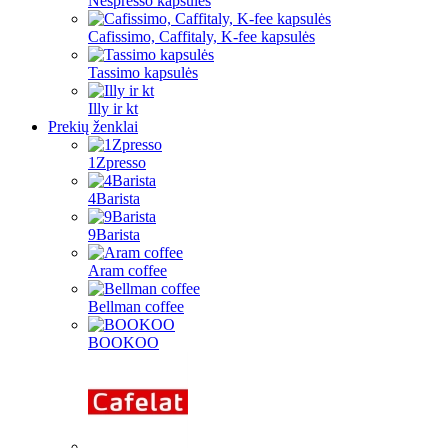
Nespresso kapsulės
Cafissimo, Caffitaly, K-fee kapsulės
Tassimo kapsulės
Illy ir kt
Prekių ženklai
1Zpresso
4Barista
9Barista
Aram coffee
Bellman coffee
BOOKOO