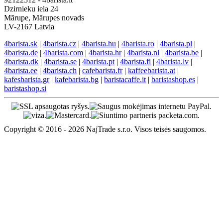
Dzirnieku iela 24
Mārupe, Mārupes novads
LV-2167 Latvia
4barista.sk
|
4barista.cz
|
4barista.hu
|
4barista.ro
|
4barista.pl
|
4barista.de
|
4barista.com
|
4barista.hr
|
4barista.nl
|
4barista.be
|
4barista.dk
|
4barista.se
|
4barista.pt
|
4barista.fi
|
4barista.lv
|
4barista.ee
|
4barista.ch
|
cafebarista.fr
|
kaffeebarista.at
|
kafesbarista.gr
|
kafebarista.bg
|
baristacaffe.it
|
baristashop.es
|
baristashop.si
Copyright © 2016 - 2026 NajTrade s.r.o. Visos teisės saugomos.