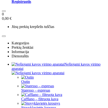
Registruotis
0
0,00 €
Jūsų prekių krepšelis tuščias
Kategorijos
Prekių ženklai
Informacija
Dienoraštis
Nešiojami kavos virimo
aparatai
Outin
Staresso – espresas
Cafflano – filtruota kava
Stovyklavietės krosnys