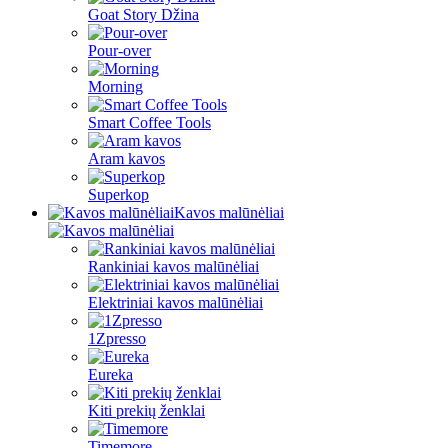
Goat Story Džina
Pour-over
Morning
Smart Coffee Tools
Aram kavos
Superkop
Kavos malūnėliai
Rankiniai kavos malūnėliai
Elektriniai kavos malūnėliai
1Zpresso
Eureka
Kiti prekių ženklai
Timemore