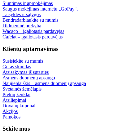
Siuntimas ir apmokėjimas
Saugus mokėjimas internetu „GoPay“.
Taisyklės ir sąlygos
Bendradarbiaukite su mumis
Didmeninė prekyba
Wacaco – įgaliotasis pardavėjas
Cafelat – įgaliotasis pardavėjas
Klientų aptarnavimas
Susisiekite su mumis
Geras skundas
Atsisakymas iš sutarties
Asmens duomenų apsauga
Naujienlaiškis – asmens duomenų apsauga
Svetainės žemėlapis
Prekių ženklai
Atsiliepimai
Dovanų kuponai
Akcijos
Pamokos
Sekite mus