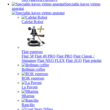
Specialūs kavos virimo
aparatai
Cafelat Robot
Flair espresso
Flair 58
Flair 49 PRO
Flair PRO
Flair Classic /
Signature
Flair NEO FLEX
Flair 2GO
Flair priedai
Bellman coffee
ROK espresso
La Pavoni
9Barista
Rancilio