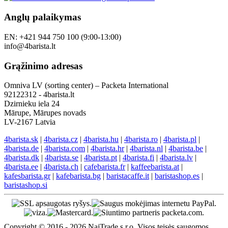
Anglų palaikymas
EN: +421 944 750 100 (9:00-13:00)
info@4barista.lt
Grąžinimo adresas
Omniva LV (sorting center) – Packeta International
92122312 - 4barista.lt
Dzirnieku iela 24
Mārupe, Mārupes novads
LV-2167 Latvia
4barista.sk
|
4barista.cz
|
4barista.hu
|
4barista.ro
|
4barista.pl
|
4barista.de
|
4barista.com
|
4barista.hr
|
4barista.nl
|
4barista.be
|
4barista.dk
|
4barista.se
|
4barista.pt
|
4barista.fi
|
4barista.lv
|
4barista.ee
|
4barista.ch
|
cafebarista.fr
|
kaffeebarista.at
|
kafesbarista.gr
|
kafebarista.bg
|
baristacaffe.it
|
baristashop.es
|
baristashop.si
Copyright © 2016 - 2026 NajTrade s.r.o. Visos teisės saugomos.