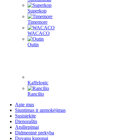
Superkop
Timemore
WACACO
Outin
Kaffelogic
Rancilio
Apie mus
Siuntimas ir apmokėjimas
Susisiekite
Dienoraštis
Atsiliepimai
Didmeninė prekyba
Dovanų kuponai