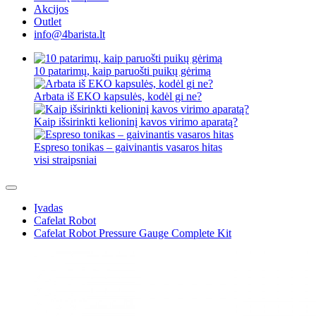
Akcijos
Outlet
info@4barista.lt
10 patarimų, kaip paruošti puikų gėrimą
Arbata iš EKO kapsulės, kodėl gi ne?
Kaip išsirinkti kelioninį kavos virimo aparatą?
Espreso tonikas – gaivinantis vasaros hitas
visi straipsniai
Įvadas
Cafelat Robot
Cafelat Robot Pressure Gauge Complete Kit