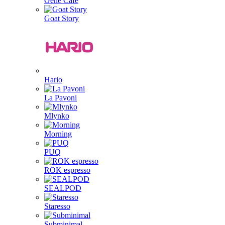
Gene Café
Goat Story
Hario
La Pavoni
Mlynko
Morning
PUQ
ROK espresso
SEALPOD
Staresso
Subminimal