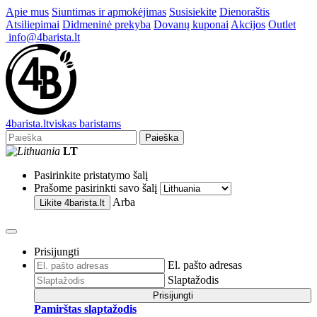
Apie mus
Siuntimas ir apmokėjimas
Susisiekite
Dienoraštis
Atsiliepimai
Didmeninė prekyba
Dovanų kuponai
Akcijos
Outlet
info@4barista.lt
4
barista
.lt
viskas baristams
Paieška
LT
Pasirinkite pristatymo šalį
Prašome pasirinkti savo šalį
Arba
Likite
4barista.lt
Prisijungti
El. pašto adresas
Slaptažodis
Prisijungti
Pamirštas slaptažodis