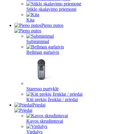
Stiklo skalavimo priemonė
Kita
Pieno putos
Subminimal
Bellman garlaivis
Staresso purtyklė
Kiti prekių ženklai / priedai
Priedai
Kavos skrudintuvai
Virdulys