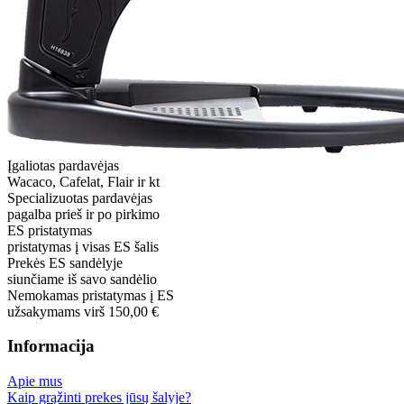
Įgaliotas pardavėjas
Wacaco, Cafelat, Flair ir kt
Specializuotas pardavėjas
pagalba prieš ir po pirkimo
ES pristatymas
pristatymas į visas ES šalis
Prekės ES sandėlyje
siunčiame iš savo sandėlio
Nemokamas pristatymas į ES
užsakymams virš 150,00 €
Informacija
Apie mus
Kaip grąžinti prekes jūsų šalyje?