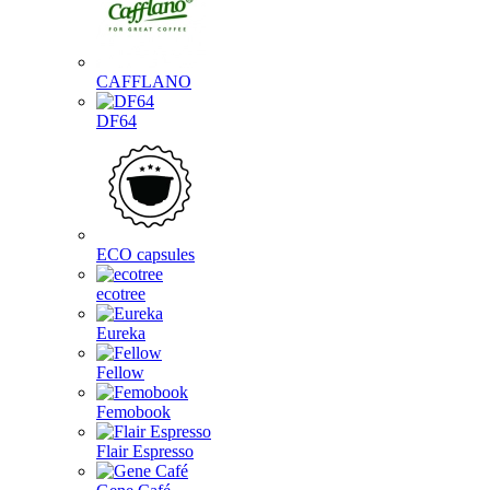
CAFFLANO
DF64
ECO capsules
ecotree
Eureka
Fellow
Femobook
Flair Espresso