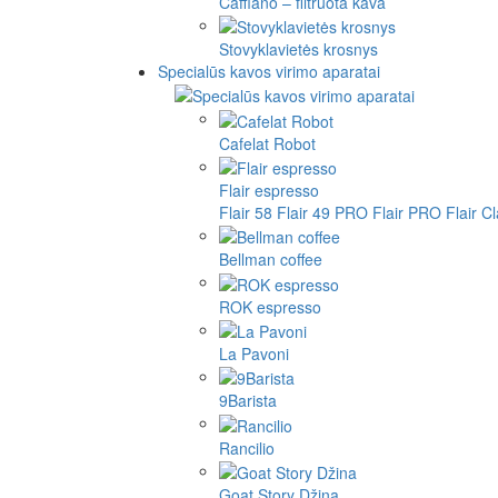
Cafflano – filtruota kava
Stovyklavietės krosnys
Specialūs kavos virimo aparatai
Cafelat Robot
Flair espresso
Flair 58
Flair 49 PRO
Flair PRO
Flair C
Bellman coffee
ROK espresso
La Pavoni
9Barista
Rancilio
Goat Story Džina