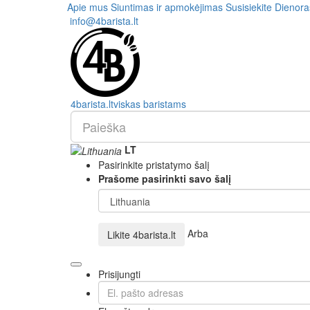
Apie mus
Siuntimas ir apmokėjimas
Susisiekite
Dienora
info@4barista.lt
4
barista
.lt
viskas baristams
LT
Pasirinkite pristatymo šalį
Prašome pasirinkti savo šalį
Arba
Likite
4barista.lt
Prisijungti