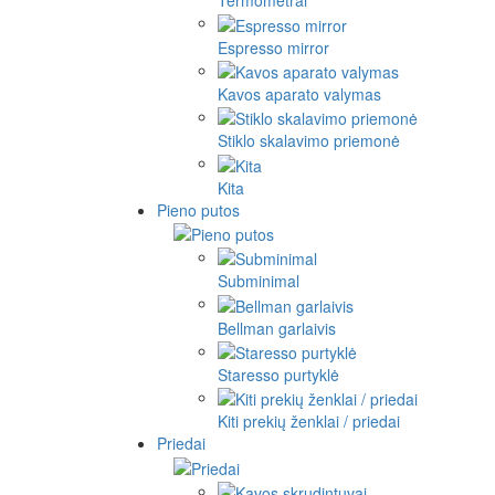
Termometrai
Espresso mirror
Kavos aparato valymas
Stiklo skalavimo priemonė
Kita
Pieno putos
Subminimal
Bellman garlaivis
Staresso purtyklė
Kiti prekių ženklai / priedai
Priedai