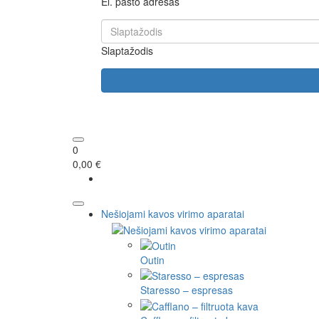
El. pašto adresas
Slaptažodis
0
0,00 €
Nešiojami kavos virimo aparatai
Outin
Staresso – espresas