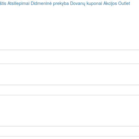
štis
Atsiliepimai
Didmeninė prekyba
Dovanų kuponai
Akcijos
Outlet