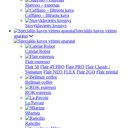
Staresso – espresas
Cafflano – filtruota kava
Stovyklavietės krosnys
Specialūs kavos virimo
aparatai
Cafelat Robot
Flair espresso
Flair 58
Flair 49 PRO
Flair PRO
Flair Classic /
Signature
Flair NEO FLEX
Flair 2GO
Flair priedai
Bellman coffee
ROK espresso
La Pavoni
9Barista
Rancilio