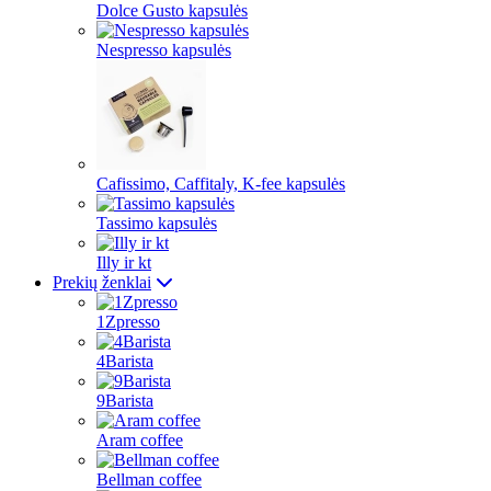
Dolce Gusto kapsulės
Nespresso kapsulės
Cafissimo, Caffitaly, K-fee kapsulės
Tassimo kapsulės
Illy ir kt
Prekių ženklai
1Zpresso
4Barista
9Barista
Aram coffee
Bellman coffee