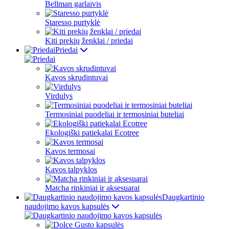
Bellman garlaivis
Staresso purtyklė
Kiti prekių ženklai / priedai
Priedai
Kavos skrudintuvai
Virdulys
Termosiniai puodeliai ir termosiniai buteliai
Ekologiški patiekalai Ecotree
Kavos termosai
Kavos talpyklos
Matcha rinkiniai ir aksesuarai
Daugkartinio
naudojimo kavos kapsulės