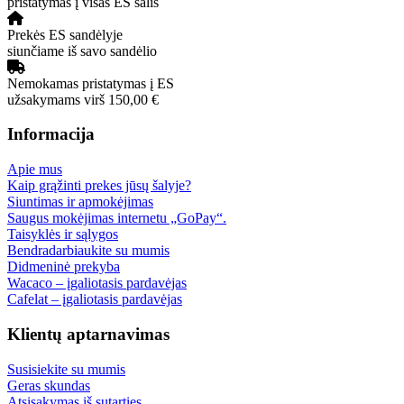
pristatymas į visas ES šalis
Prekės ES sandėlyje
siunčiame iš savo sandėlio
Nemokamas pristatymas į ES
užsakymams virš 150,00 €
Informacija
Apie mus
Kaip grąžinti prekes jūsų šalyje?
Siuntimas ir apmokėjimas
Saugus mokėjimas internetu „GoPay“.
Taisyklės ir sąlygos
Bendradarbiaukite su mumis
Didmeninė prekyba
Wacaco – įgaliotasis pardavėjas
Cafelat – įgaliotasis pardavėjas
Klientų aptarnavimas
Susisiekite su mumis
Geras skundas
Atsisakymas iš sutarties