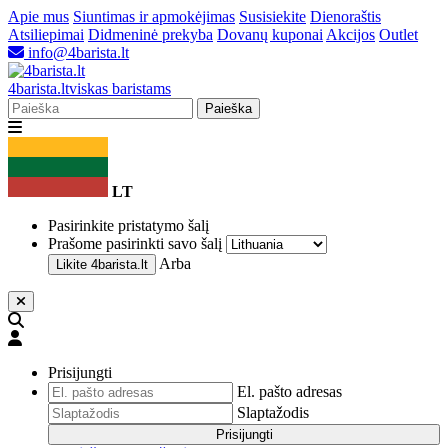
Apie mus
Siuntimas ir apmokėjimas
Susisiekite
Dienoraštis
Atsiliepimai
Didmeninė prekyba
Dovanų kuponai
Akcijos
Outlet
info@4barista.lt
4
barista
.lt
viskas baristams
Paieška
LT
Pasirinkite pristatymo šalį
Prašome pasirinkti savo šalį
Arba
Likite
4barista.lt
Prisijungti
El. pašto adresas
Slaptažodis
Prisijungti