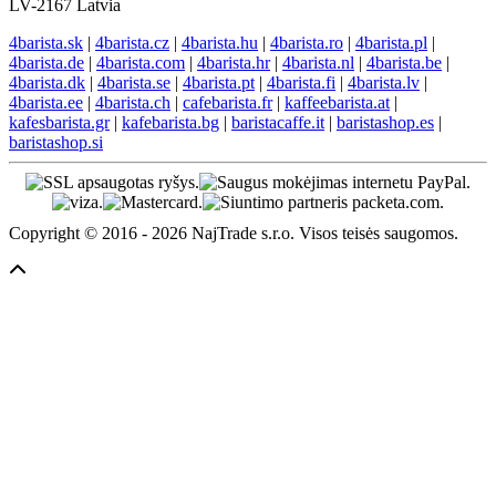
LV-2167 Latvia
4barista.sk
|
4barista.cz
|
4barista.hu
|
4barista.ro
|
4barista.pl
|
4barista.de
|
4barista.com
|
4barista.hr
|
4barista.nl
|
4barista.be
|
4barista.dk
|
4barista.se
|
4barista.pt
|
4barista.fi
|
4barista.lv
|
4barista.ee
|
4barista.ch
|
cafebarista.fr
|
kaffeebarista.at
|
kafesbarista.gr
|
kafebarista.bg
|
baristacaffe.it
|
baristashop.es
|
baristashop.si
Copyright © 2016 - 2026 NajTrade s.r.o. Visos teisės saugomos.