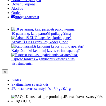
Dovanų kuponai
Akcijos
Outlet
info@4barista.lt
10 patarimų, kaip paruošti puikų gėrimą
Arbata iš EKO kapsulės, kodėl gi ne?
Kaip išsirinkti kelioninį kavos virimo aparatą?
Espreso tonikas – gaivinantis vasaros hitas
visi straipsniai
Įvadas
Skaitmeninės svarstyklės
4Barista kavos svarstyklės - 3 kg / 0,1 g