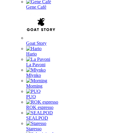
Gene Café
Goat Story
Hario
La Pavoni
Mlynko
Morning
PUQ
ROK espresso
SEALPOD
Staresso