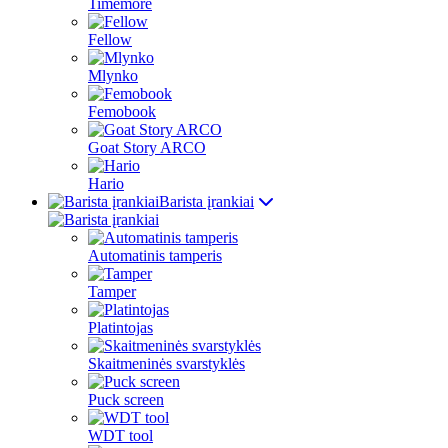
Timemore
Fellow
Mlynko
Femobook
Goat Story ARCO
Hario
Barista įrankiai
Automatinis tamperis
Tamper
Platintojas
Skaitmeninės svarstyklės
Puck screen
WDT tool