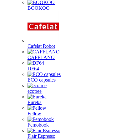
BOOKOO
Cafelat Robot
CAFFLANO
DF64
ECO capsules
ecotree
Eureka
Fellow
Femobook
Flair Espresso