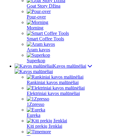
Goat Story Džina
Pour-over
Morning
Smart Coffee Tools
Aram kavos
Superkop
Kavos malūnėliai
Rankiniai kavos malūnėliai
Elektriniai kavos malūnėliai
1Zpresso
Eureka
Kiti prekių ženklai