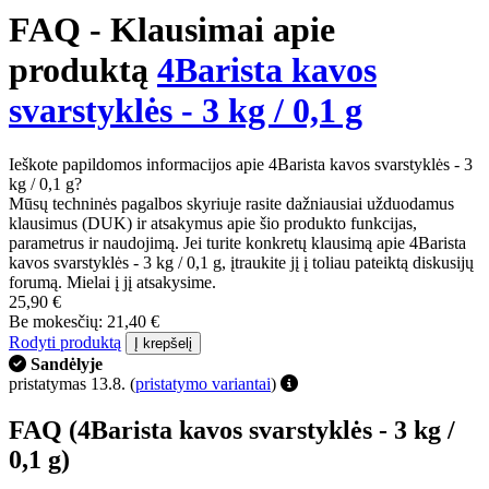
FAQ - Klausimai apie
produktą
4Barista kavos
svarstyklės - 3 kg / 0,1 g
Ieškote papildomos informacijos apie 4Barista kavos svarstyklės - 3
kg / 0,1 g?
Mūsų techninės pagalbos skyriuje rasite dažniausiai užduodamus
klausimus (DUK) ir atsakymus apie šio produkto funkcijas,
parametrus ir naudojimą. Jei turite konkretų klausimą apie 4Barista
kavos svarstyklės - 3 kg / 0,1 g, įtraukite jį į toliau pateiktą diskusijų
forumą. Mielai į jį atsakysime.
25,90 €
Be mokesčių: 21,40 €
Rodyti produktą
Į krepšelį
Sandėlyje
pristatymas 13.8.
(
pristatymo variantai
)
FAQ (4Barista kavos svarstyklės - 3 kg /
0,1 g)