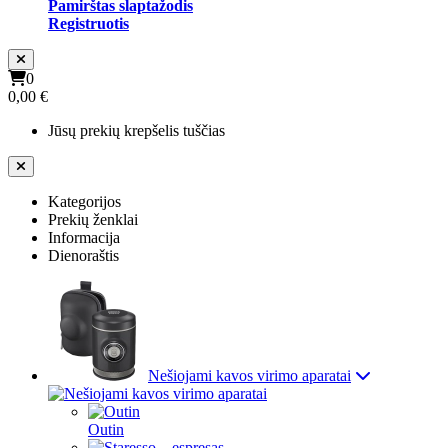
Pamirštas slaptažodis
Registruotis
0
0,00 €
Jūsų prekių krepšelis tuščias
Kategorijos
Prekių ženklai
Informacija
Dienoraštis
Nešiojami kavos virimo aparatai
Outin