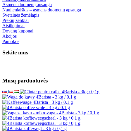
Asmens duomenų apsauga
Naujienlaiškis – asmens duomenų apsauga
Svetainės žemėlapis
Prekių ženklai
Atsiliepimai
Dovanų kuponai
Akcijos
Pamokos
Sekite mus
Mūsų parduotuvės