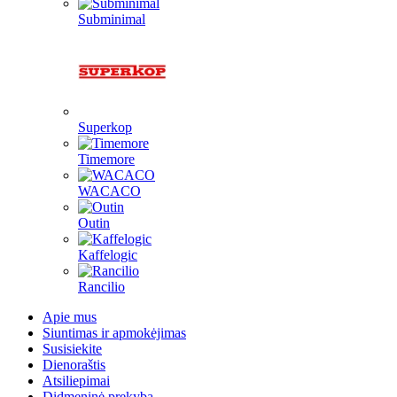
Subminimal
Superkop
Timemore
WACACO
Outin
Kaffelogic
Rancilio
Apie mus
Siuntimas ir apmokėjimas
Susisiekite
Dienoraštis
Atsiliepimai
Didmeninė prekyba