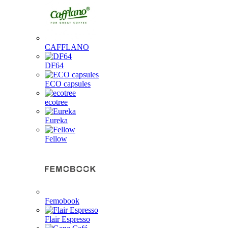
CAFFLANO
DF64
ECO capsules
ecotree
Eureka
Fellow
Femobook
Flair Espresso