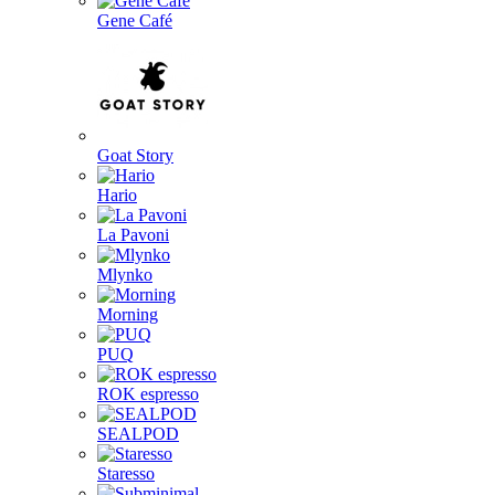
Gene Café
Goat Story
Hario
La Pavoni
Mlynko
Morning
PUQ
ROK espresso
SEALPOD
Staresso