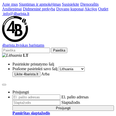
Apie mus
Siuntimas ir apmokėjimas
Susisiekite
Dienoraštis
Atsiliepimai
Didmeninė prekyba
Dovanų kuponai
Akcijos
Outlet
info@4barista.lt
4
barista
.lt
viskas baristams
Paieška
LT
Pasirinkite pristatymo šalį
Prašome pasirinkti savo šalį
Arba
Likite
4barista.lt
Prisijungti
El. pašto adresas
Slaptažodis
Prisijungti
Pamirštas slaptažodis