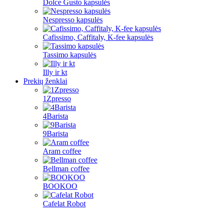
Dolce Gusto kapsulės
Nespresso kapsulės
Cafissimo, Caffitaly, K-fee kapsulės
Tassimo kapsulės
Illy ir kt
Prekių ženklai
1Zpresso
4Barista
9Barista
Aram coffee
Bellman coffee
BOOKOO
Cafelat Robot