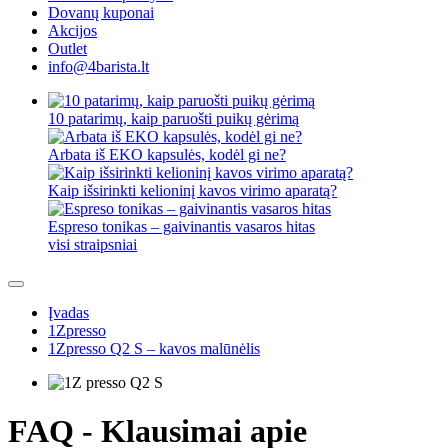
Dovanų kuponai
Akcijos
Outlet
info@4barista.lt
10 patarimų, kaip paruošti puikų gėrimą
Arbata iš EKO kapsulės, kodėl gi ne?
Kaip išsirinkti kelioninį kavos virimo aparatą?
Espreso tonikas – gaivinantis vasaros hitas
visi straipsniai
Įvadas
1Zpresso
1Zpresso Q2 S – kavos malūnėlis
FAQ - Klausimai apie