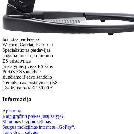
Įgaliotas pardavėjas
Wacaco, Cafelat, Flair ir kt
Specializuotas pardavėjas
pagalba prieš ir po pirkimo
ES pristatymas
pristatymas į visas ES šalis
Prekės ES sandėlyje
siunčiame iš savo sandėlio
Nemokamas pristatymas į ES
užsakymams virš 150,00 €
Informacija
Apie mus
Kaip grąžinti prekes jūsų šalyje?
Siuntimas ir apmokėjimas
Saugus mokėjimas internetu „GoPay“.
Taisyklės ir sąlygos