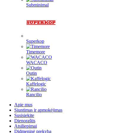
Subminimal
Superkop
Timemore
WACACO
Outin
Kaffelogic
Rancilio
Apie mus
Siuntimas ir apmokėjimas
Susisiekite
Dienoraštis
Atsiliepimai
Didmeninė prekyba