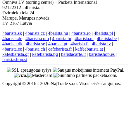
Omniva LV (sorting center) – Packeta International
92122312 - 4barista.lt
Dzirnieku iela 24
Mārupe, Mārupes novads
LV-2167 Latvia
4barista.sk
|
4barista.cz
|
4barista.hu
|
4barista.ro
|
4barista.pl
|
4barista.de
|
4barista.com
|
4barista.hr
|
4barista.nl
|
4barista.be
|
4barista.dk
|
4barista.se
|
4barista.pt
|
4barista.fi
|
4barista.lv
|
4barista.ee
|
4barista.ch
|
cafebarista.fr
|
kaffeebarista.at
|
kafesbarista.gr
|
kafebarista.bg
|
baristacaffe.it
|
baristashop.es
|
baristashop.si
Copyright © 2016 - 2026 NajTrade s.r.o. Visos teisės saugomos.