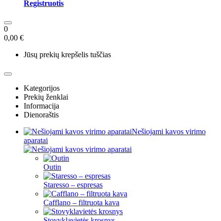
Registruotis
0
0,00 €
Jūsų prekių krepšelis tuščias
Kategorijos
Prekių ženklai
Informacija
Dienoraštis
Nešiojami kavos virimo
aparatai
Outin
Staresso – espresas
Cafflano – filtruota kava
Stovyklavietės krosnys