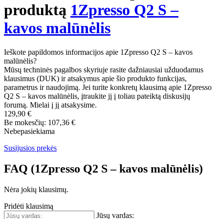
produktą
1Zpresso Q2 S –
kavos malūnėlis
Ieškote papildomos informacijos apie 1Zpresso Q2 S – kavos
malūnėlis?
Mūsų techninės pagalbos skyriuje rasite dažniausiai užduodamus
klausimus (DUK) ir atsakymus apie šio produkto funkcijas,
parametrus ir naudojimą. Jei turite konkretų klausimą apie 1Zpresso
Q2 S – kavos malūnėlis, įtraukite jį į toliau pateiktą diskusijų
forumą. Mielai į jį atsakysime.
129,90 €
Be mokesčių: 107,36 €
Nebepasiekiama
Susijusios prekės
FAQ (1Zpresso Q2 S – kavos malūnėlis)
Nėra jokių klausimų.
Pridėti klausimą
Jūsų vardas: