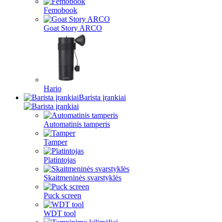
Femobook
Goat Story ARCO
Hario
Barista įrankiai
Automatinis tamperis
Tamper
Platintojas
Skaitmeninės svarstyklės
Puck screen
WDT tool