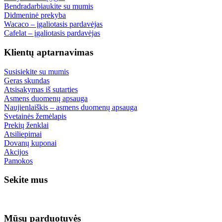
Bendradarbiaukite su mumis
Didmeninė prekyba
Wacaco – įgaliotasis pardavėjas
Cafelat – įgaliotasis pardavėjas
Klientų aptarnavimas
Susisiekite su mumis
Geras skundas
Atsisakymas iš sutarties
Asmens duomenų apsauga
Naujienlaiškis – asmens duomenų apsauga
Svetainės žemėlapis
Prekių ženklai
Atsiliepimai
Dovanų kuponai
Akcijos
Pamokos
Sekite mus
Mūsų parduotuvės