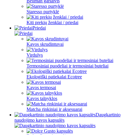
Bellman garlaivis
Staresso purtyklė
Kiti prekių ženklai / priedai
Priedai
Kavos skrudintuvai
Virdulys
Termosiniai puodeliai ir termosiniai buteliai
Ekologiški patiekalai Ecotree
Kavos termosai
Kavos talpyklos
Matcha rinkiniai ir aksesuarai
Daugkartinio
naudojimo kavos kapsulės