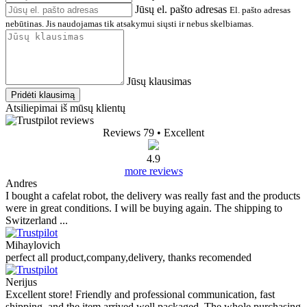
Jūsų el. pašto adresas
El. pašto adresas
nebūtinas. Jis naudojamas tik atsakymui siųsti ir nebus skelbiamas.
Jūsų klausimas
Pridėti klausimą
Atsiliepimai iš mūsų klientų
Reviews 79
• Excellent
4.9
more reviews
Andres
I bought a cafelat robot, the delivery was really fast and the products
were in great conditions. I will be buying again. The shipping to
Switzerland ...
Mihaylovich
perfect all product,company,delivery, thanks recomended
Nerijus
Excellent store! Friendly and professional communication, fast
shipping, and the item arrived well packaged. The whole purchasing