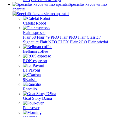
Specialūs kavos virimo
aparatai
Cafelat Robot
Flair espresso
Flair 58
Flair 49 PRO
Flair PRO
Flair Classic /
Signature
Flair NEO FLEX
Flair 2GO
Flair priedai
Bellman coffee
ROK espresso
La Pavoni
9Barista
Rancilio
Goat Story Džina
Pour-over