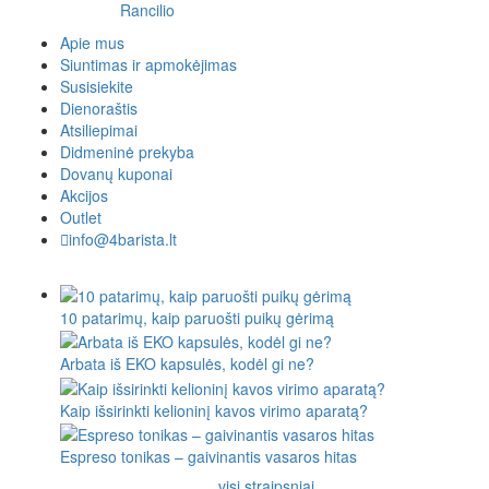
Rancilio
Apie mus
Siuntimas ir apmokėjimas
Susisiekite
Dienoraštis
Atsiliepimai
Didmeninė prekyba
Dovanų kuponai
Akcijos
Outlet
info@4barista.lt
10 patarimų, kaip paruošti puikų gėrimą
Arbata iš EKO kapsulės, kodėl gi ne?
Kaip išsirinkti kelioninį kavos virimo aparatą?
Espreso tonikas – gaivinantis vasaros hitas
visi straipsniai