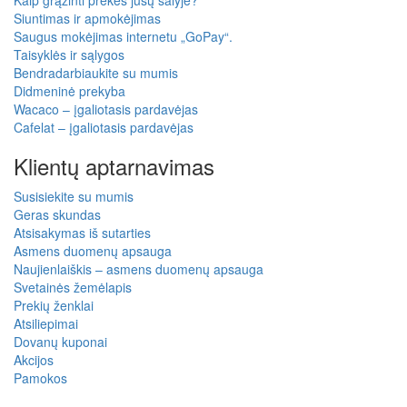
Kaip grąžinti prekes jūsų šalyje?
Siuntimas ir apmokėjimas
Saugus mokėjimas internetu „GoPay“.
Taisyklės ir sąlygos
Bendradarbiaukite su mumis
Didmeninė prekyba
Wacaco – įgaliotasis pardavėjas
Cafelat – įgaliotasis pardavėjas
Klientų aptarnavimas
Susisiekite su mumis
Geras skundas
Atsisakymas iš sutarties
Asmens duomenų apsauga
Naujienlaiškis – asmens duomenų apsauga
Svetainės žemėlapis
Prekių ženklai
Atsiliepimai
Dovanų kuponai
Akcijos
Pamokos