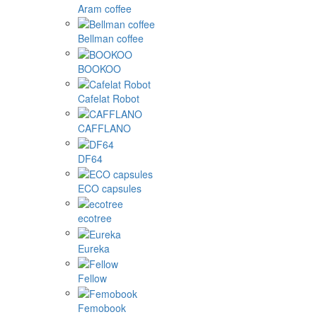
Aram coffee
Bellman coffee
BOOKOO
Cafelat Robot
CAFFLANO
DF64
ECO capsules
ecotree
Eureka
Fellow
Femobook