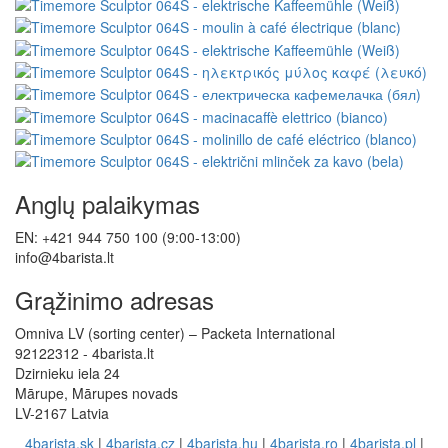
Anglų palaikymas
EN: +421 944 750 100 (9:00-13:00)
info@4barista.lt
Grąžinimo adresas
Omniva LV (sorting center) – Packeta International
92122312 - 4barista.lt
Dzirnieku iela 24
Mārupe, Mārupes novads
LV-2167 Latvia
4barista.sk
|
4barista.cz
|
4barista.hu
|
4barista.ro
|
4barista.pl
|