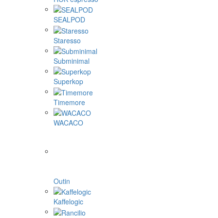
SEALPOD
Staresso
Subminimal
Superkop
Timemore
WACACO
Outin
Kaffelogic