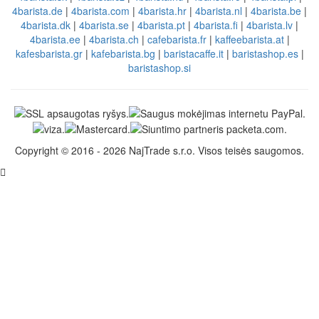
4barista.de
|
4barista.com
|
4barista.hr
|
4barista.nl
|
4barista.be
|
4barista.dk
|
4barista.se
|
4barista.pt
|
4barista.fi
|
4barista.lv
|
4barista.ee
|
4barista.ch
|
cafebarista.fr
|
kaffeebarista.at
|
kafesbarista.gr
|
kafebarista.bg
|
baristacaffe.it
|
baristashop.es
|
baristashop.si
Copyright © 2016 - 2026 NajTrade s.r.o. Visos teisės saugomos.