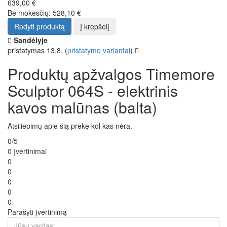
639,00 €
Be mokesčių: 528,10 €
Rodyti produktą
Į krepšelį
Sandėlyje
pristatymas 13.8.
(
pristatymo variantai
)
Produktų apžvalgos Timemore
Sculptor 064S - elektrinis
kavos malūnas (balta)
Atsiliepimų apie šią prekę kol kas nėra.
0/5
0 įvertinimai
0
0
0
0
0
Parašyti įvertinimą