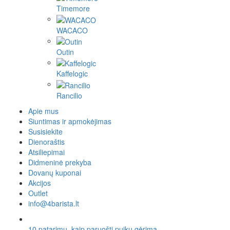
Timemore
WACACO
Outin
Kaffelogic
Rancilio
Apie mus
Siuntimas ir apmokėjimas
Susisiekite
Dienoraštis
Atsiliepimai
Didmeninė prekyba
Dovanų kuponai
Akcijos
Outlet
info@4barista.lt
10 patarimų, kaip paruošti puikų gėrimą