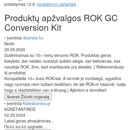
pristatymas 12.8.
(
pristatymo variantai
)
Produktų apžvalgos ROK GC
Conversion Kit
• Įvertinta
4barista.hu
Norbi
29.05.2026
Suderinamas su 10+ metų senumo ROK. Produktas geros
kokybės, dar neteko nustatyti aukšto slėgio, bet kiekvienas, kas
naudoja ROK, žino, kad svarbiausia yra detalės :) Rekomenduoju
šį produktą!
Kompatibilis 10+ éves ROK-kal. A termék jó minőségű, egyelőre
nagy nyomást nem tudtam beállítani, de aki ROK-ot használ, tudja
hogy a részletekben van a lényeg:) Ajánlom a terméket!
Išversti
Žiūrėti originalą
• Įvertinta
Kafesbarista.gr
ΚΩΝΣΤΑΝΤΙΝΟΣ
02.05.2024
Labai geras atnaujinimas...
Πολύ καλό upgrade…