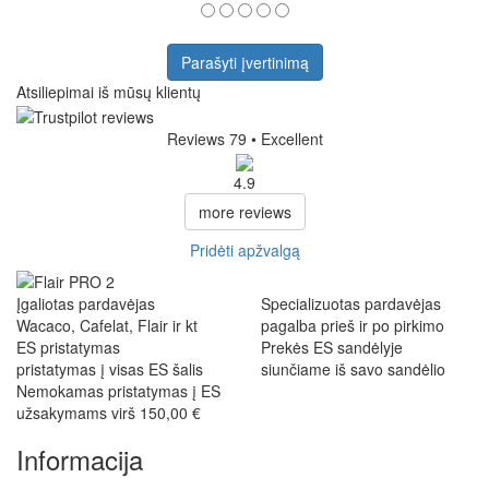
Parašyti įvertinimą
Atsiliepimai iš mūsų klientų
Reviews 79
• Excellent
4.9
more reviews
Pridėti apžvalgą
Įgaliotas pardavėjas
Specializuotas pardavėjas
Wacaco, Cafelat, Flair ir kt
pagalba prieš ir po pirkimo
ES pristatymas
Prekės ES sandėlyje
pristatymas į visas ES šalis
siunčiame iš savo sandėlio
Nemokamas pristatymas į ES
užsakymams virš 150,00 €
Informacija