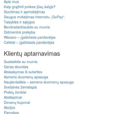
Apie mus
Kaip grąžinti prekes jūsų šalyje?
Siuntimas ir apmokėjimas
Saugus mokėjimas internetu „GoPay“.
Taisyklės ir sąlygos
Bendradarbiaukite su mumis
Didmeninė prekyba
Wacaco – įgaliotasis pardavėjas
Cafelat – įgaliotasis pardavėjas
Klientų aptarnavimas
Susisiekite su mumis
Geras skundas
Atsisakymas iš sutarties
Asmens duomenų apsauga
Naujienlaiškis – asmens duomenų apsauga
Svetainės žemėlapis
Prekių ženklai
Atsiliepimai
Dovanų kuponai
Akcijos
Pamokos