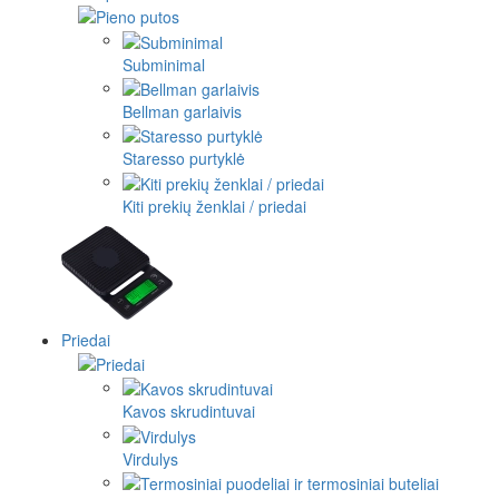
Subminimal
Bellman garlaivis
Staresso purtyklė
Kiti prekių ženklai / priedai
Priedai
Kavos skrudintuvai
Virdulys