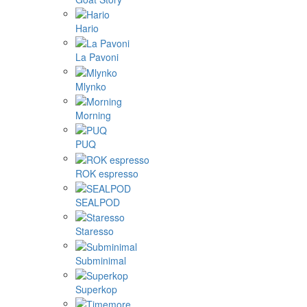
Hario
La Pavoni
Mlynko
Morning
PUQ
ROK espresso
SEALPOD
Staresso
Subminimal
Superkop