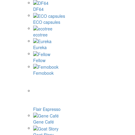
DF64
ECO capsules
ecotree
Eureka
Fellow
Femobook
Flair Espresso
Gene Café
Goat Story