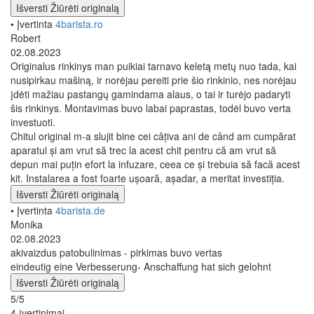
Išversti
Žiūrėti originalą
• Įvertinta
4barista.ro
Robert
02.08.2023
Originalus rinkinys man puikiai tarnavo keletą metų nuo tada, kai
nusipirkau mašiną, ir norėjau pereiti prie šio rinkinio, nes norėjau
įdėti mažiau pastangų gamindama alaus, o tai ir turėjo padaryti
šis rinkinys. Montavimas buvo labai paprastas, todėl buvo verta
investuoti.
Chitul original m-a slujit bine cei câțiva ani de când am cumpărat
aparatul și am vrut să trec la acest chit pentru că am vrut să
depun mai puțin efort la infuzare, ceea ce și trebuia să facă acest
kit. Instalarea a fost foarte ușoară, așadar, a meritat investiția.
Išversti
Žiūrėti originalą
• Įvertinta
4barista.de
Monika
02.08.2023
akivaizdus patobulinimas - pirkimas buvo vertas
eindeutig eine Verbesserung- Anschaffung hat sich gelohnt
Išversti
Žiūrėti originalą
5/5
4 įvertinimai