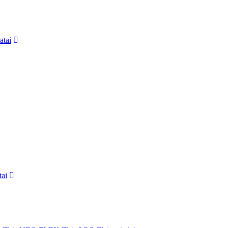
atai
tai