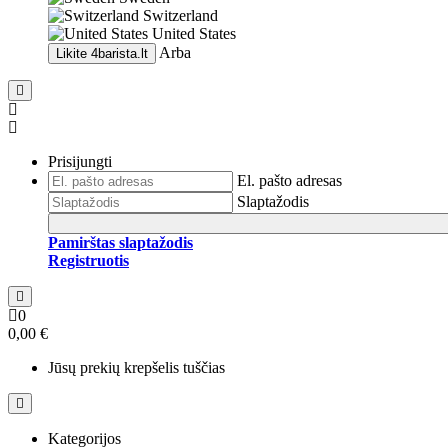
Switzerland
United States
Arba
Likite
4barista.lt
Prisijungti
El. pašto adresas
Slaptažodis
Pamirštas slaptažodis
Registruotis
0
0,00 €
Jūsų prekių krepšelis tuščias
Kategorijos