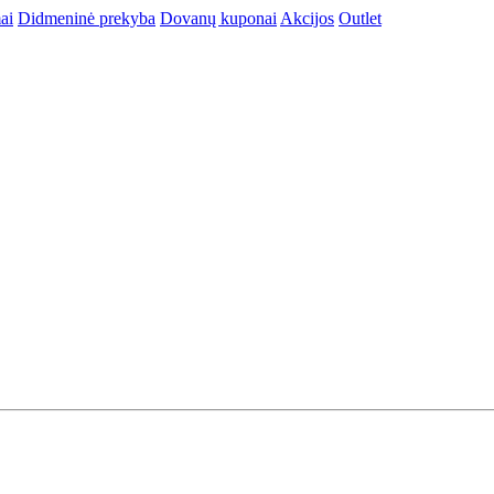
ai
Didmeninė prekyba
Dovanų kuponai
Akcijos
Outlet