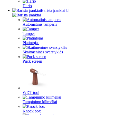
Hario
Barista įrankiai
Automatinis tamperis
Tamper
Platintojas
Skaitmeninės svarstyklės
Puck screen
WDT tool
Tampinimo kilimėliai
Knock box