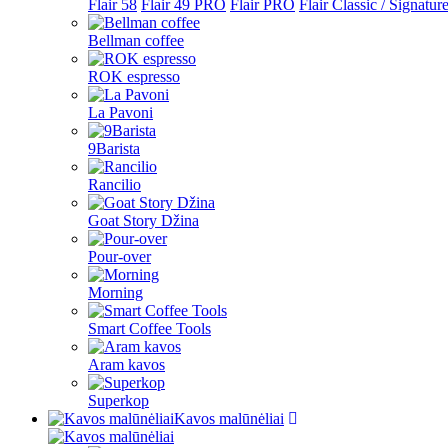
Flair 58
Flair 49 PRO
Flair PRO
Flair Classic / Signatur
Bellman coffee
ROK espresso
La Pavoni
9Barista
Rancilio
Goat Story Džina
Pour-over
Morning
Smart Coffee Tools
Aram kavos
Superkop
Kavos malūnėliai