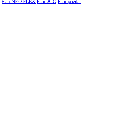
e
Flair NEO FLEX
Flair 2GO
Flair priedai