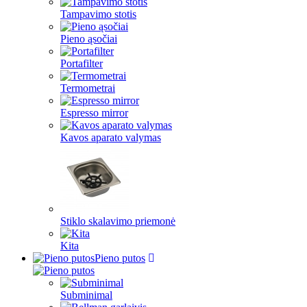
Tampavimo stotis
Pieno ąsočiai
Portafilter
Termometrai
Espresso mirror
Kavos aparato valymas
Stiklo skalavimo priemonė
Kita
Pieno putos
Subminimal