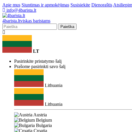
Apie mus
Siuntimas ir apmokėjimas
Susisiekite
Dienoraštis
Atsiliepim
info@4barista.lt
4
barista
.lt
viskas baristams
Paieška
LT
Pasirinkite pristatymo šalį
Prašome pasirinkti savo šalį
Lithuania
Lithuania
Austria
Belgium
Bulgaria
Croatia