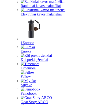
Rankiniai kavos malūnėliai
Elektriniai kavos malūnėliai
1Zpresso
Eureka
Kiti prekių ženklai
Timemore
Fellow
Mlynko
Femobook
Goat Story ARCO