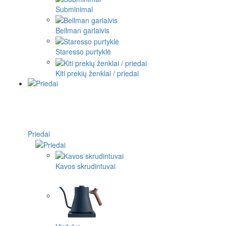
Subminimal
Bellman garlaivis
Staresso purtyklė
Kiti prekių ženklai / priedai
Priedai
Kavos skrudintuvai