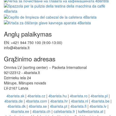
Anglų palaikymas
EN: +421 944 750 100 (9:00-13:00)
info@4barista.lt
Grąžinimo adresas
Omniva LV (sorting center) – Packeta International
92122312 - 4barista.lt
Dzirnieku iela 24
Mārupe, Mārupes novads
LV-2167 Latvia
4barista.sk
|
4barista.cz
|
4barista.hu
|
4barista.ro
|
4barista.pl
|
4barista.de
|
4barista.com
|
4barista.hr
|
4barista.nl
|
4barista.be
|
4barista.dk
|
4barista.se
|
4barista.pt
|
4barista.fi
|
4barista.lv
|
4barista.ee
|
4barista.ch
|
cafebarista.fr
|
kaffeebarista.at
|