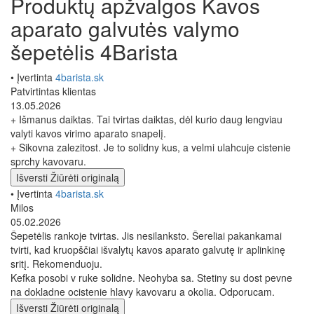
Produktų apžvalgos Kavos
aparato galvutės valymo
šepetėlis 4Barista
• Įvertinta
4barista.sk
Patvirtintas klientas
13.05.2026
+ Išmanus daiktas. Tai tvirtas daiktas, dėl kurio daug lengviau
valyti kavos virimo aparato snapelį.
+ Sikovna zalezitost. Je to solidny kus, a velmi ulahcuje cistenie
sprchy kavovaru.
Išversti
Žiūrėti originalą
• Įvertinta
4barista.sk
Milos
05.02.2026
Šepetėlis rankoje tvirtas. Jis nesilanksto. Šereliai pakankamai
tvirti, kad kruopščiai išvalytų kavos aparato galvutę ir aplinkinę
sritį. Rekomenduoju.
Kefka posobi v ruke solidne. Neohyba sa. Stetiny su dost pevne
na dokladne ocistenie hlavy kavovaru a okolia. Odporucam.
Išversti
Žiūrėti originalą