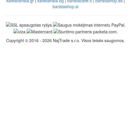
kafesbarista.gr
|
kafebarista.bg
|
baristacaffe.it
|
baristashop.es
|
baristashop.si
Copyright © 2016 - 2026 NajTrade s.r.o. Visos teisės saugomos.