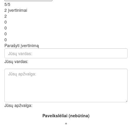
5/5
2 įvertinimai
2
0
0
0
0
Parašyti įvertinimą
Jūsų vardas:
Jūsų apžvalga:
Paveikslėliai (nebūtina)
+