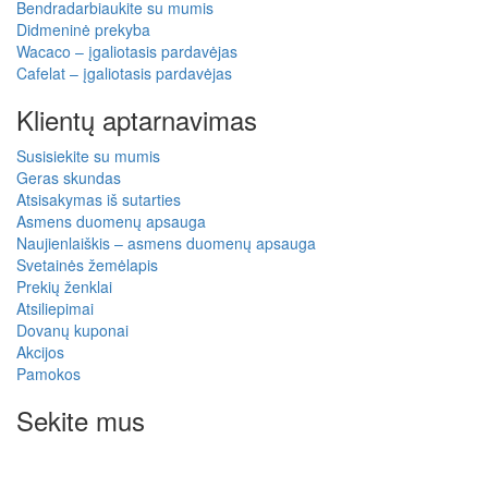
Bendradarbiaukite su mumis
Didmeninė prekyba
Wacaco – įgaliotasis pardavėjas
Cafelat – įgaliotasis pardavėjas
Klientų aptarnavimas
Susisiekite su mumis
Geras skundas
Atsisakymas iš sutarties
Asmens duomenų apsauga
Naujienlaiškis – asmens duomenų apsauga
Svetainės žemėlapis
Prekių ženklai
Atsiliepimai
Dovanų kuponai
Akcijos
Pamokos
Sekite mus