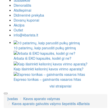
Susisiekite
Dienoraštis
Atsiliepimai
Didmeninė prekyba
Dovanų kuponai
Akcijos
Outlet
info@4barista.lt
10 patarimų, kaip paruošti puikų gėrimą
Arbata iš EKO kapsulės, kodėl gi ne?
Kaip išsirinkti kelioninį kavos virimo aparatą?
Espreso tonikas – gaivinantis vasaros hitas
visi straipsniai
Įvadas
Kavos aparato valymas
Kavos aparato galvutės valymo šepetėlis 4Barista