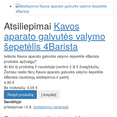
Atsiliepimai
Kavos
aparato galvutės valymo
šepetėlis 4Barista
Ieškote Kavos aparato galvutės valymo šepetėlis 4Barista
produkto apžvalgų?
Iki šiol šį produktą 5 naudotojai įvertino 2 iš 5 žvaigždučių.
Žemiau rasite tikrų Kavos aparato galvutės valymo šepetėlis
4Barista naudotojų atsiliepimus ir patirtį.
4,90 €
Be mokesčių: 4,05 €
Rodyti produktą
Į krepšelį
Sandėlyje
pristatymas 12.8.
(
pristatymo variantai
)