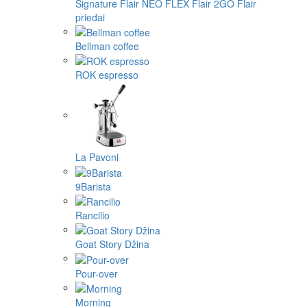
Signature
Flair NEO FLEX
Flair 2GO
Flair
priedai
Bellman coffee
ROK espresso
La Pavoni
9Barista
Rancilio
Goat Story Džina
Pour-over
Morning