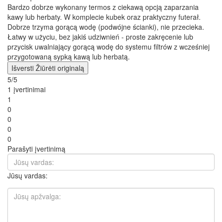
Bardzo dobrze wykonany termos z ciekawą opcją zaparzania
kawy lub herbaty. W komplecie kubek oraz praktyczny futerał.
Dobrze trzyma gorącą wodę (podwójne ścianki), nie przecieka.
Łatwy w użyciu, bez jakiś udziwnień - proste zakręcenie lub
przycisk uwalniający gorącą wodę do systemu filtrów z wcześniej
przygotowaną sypką kawą lub herbatą.
Išversti
Žiūrėti originalą
5/5
1 įvertinimai
1
0
0
0
0
Parašyti įvertinimą
Jūsų vardas: