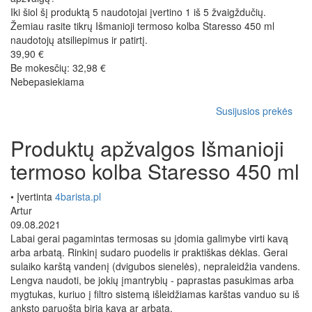
Iki šiol šį produktą 5 naudotojai įvertino 1 iš 5 žvaigždučių.
Žemiau rasite tikrų Išmanioji termoso kolba Staresso 450 ml
naudotojų atsiliepimus ir patirtį.
39,90 €
Be mokesčių: 32,98 €
Nebepasiekiama
Susijusios prekės
Produktų apžvalgos Išmanioji
termoso kolba Staresso 450 ml
• Įvertinta
4barista.pl
Artur
09.08.2021
Labai gerai pagamintas termosas su įdomia galimybe virti kavą
arba arbatą. Rinkinį sudaro puodelis ir praktiškas dėklas. Gerai
sulaiko karštą vandenį (dvigubos sienelės), nepraleidžia vandens.
Lengva naudoti, be jokių įmantrybių - paprastas pasukimas arba
mygtukas, kuriuo į filtro sistemą išleidžiamas karštas vanduo su iš
anksto paruošta biria kava ar arbata.