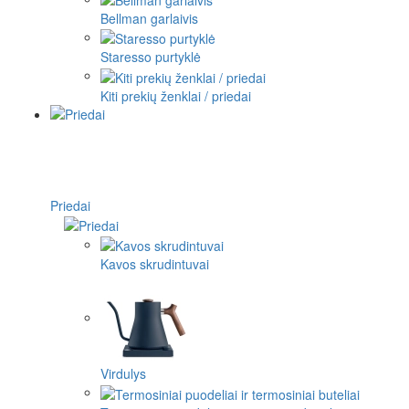
Bellman garlaivis
Staresso purtyklė
Kiti prekių ženklai / priedai
Priedai
Kavos skrudintuvai
Virdulys