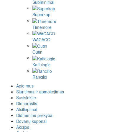
Subminimal
Superkop
Timemore
WACACO
Outin
Kaffelogic
Rancilio
Apie mus
Siuntimas ir apmokėjimas
Susisiekite
Dienoraštis
Atsiliepimai
Didmeninė prekyba
Dovanų kuponai
Akcijos