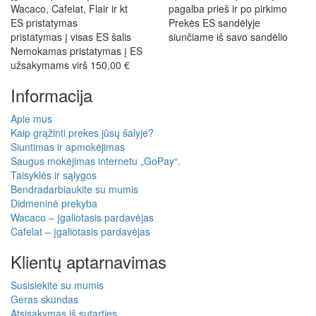
Wacaco, Cafelat, Flair ir kt
pagalba prieš ir po pirkimo
ES pristatymas
Prekės ES sandėlyje
pristatymas į visas ES šalis
siunčiame iš savo sandėlio
Nemokamas pristatymas į ES
užsakymams virš 150,00 €
Informacija
Apie mus
Kaip grąžinti prekes jūsų šalyje?
Siuntimas ir apmokėjimas
Saugus mokėjimas internetu „GoPay“.
Taisyklės ir sąlygos
Bendradarbiaukite su mumis
Didmeninė prekyba
Wacaco – įgaliotasis pardavėjas
Cafelat – įgaliotasis pardavėjas
Klientų aptarnavimas
Susisiekite su mumis
Geras skundas
Atsisakymas iš sutarties