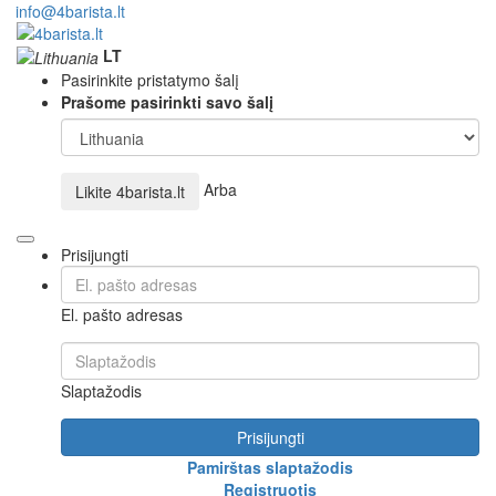
info@4barista.lt
LT
Pasirinkite pristatymo šalį
Prašome pasirinkti savo šalį
Arba
Likite
4barista.lt
Prisijungti
El. pašto adresas
Slaptažodis
Prisijungti
Pamirštas slaptažodis
Registruotis