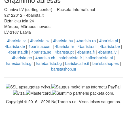
Omniva LV (sorting center) – Packeta International
92122312 - 4barista.lt
Dzirnieku iela 24
Mārupe, Mārupes novads
LV-2167 Latvia
4barista.sk
|
4barista.cz
|
4barista.hu
|
4barista.ro
|
4barista.pl
|
4barista.de
|
4barista.com
|
4barista.hr
|
4barista.nl
|
4barista.be
|
4barista.dk
|
4barista.se
|
4barista.pt
|
4barista.fi
|
4barista.lv
|
4barista.ee
|
4barista.ch
|
cafebarista.fr
|
kaffeebarista.at
|
kafesbarista.gr
|
kafebarista.bg
|
baristacaffe.it
|
baristashop.es
|
baristashop.si
Copyright © 2016 - 2026 NajTrade s.r.o. Visos teisės saugomos.