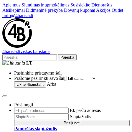
Apie mus
Siuntimas ir apmokėjimas
Susisiekite
Dienoraštis
Atsiliepimai
Didmeninė prekyba
Dovanų kuponai
Akcijos
Outlet
info@4barista.lt
4
barista
.lt
viskas baristams
Paieška
LT
Pasirinkite pristatymo šalį
Prašome pasirinkti savo šalį
Arba
Likite
4barista.lt
Prisijungti
El. pašto adresas
Slaptažodis
Prisijungti
Pamirštas slaptažodis