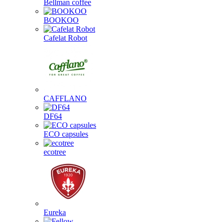
Bellman coffee
BOOKOO
Cafelat Robot
CAFFLANO
DF64
ECO capsules
ecotree
Eureka