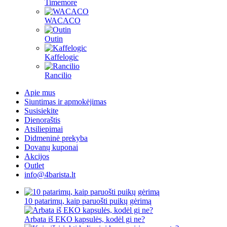
Timemore
WACACO
Outin
Kaffelogic
Rancilio
Apie mus
Siuntimas ir apmokėjimas
Susisiekite
Dienoraštis
Atsiliepimai
Didmeninė prekyba
Dovanų kuponai
Akcijos
Outlet
info@4barista.lt
10 patarimų, kaip paruošti puikų gėrimą
Arbata iš EKO kapsulės, kodėl gi ne?