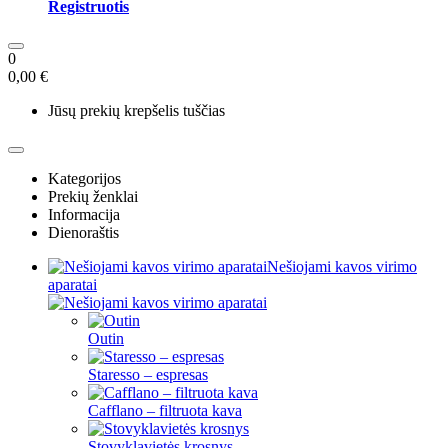
Registruotis
0
0,00 €
Jūsų prekių krepšelis tuščias
Kategorijos
Prekių ženklai
Informacija
Dienoraštis
Nešiojami kavos virimo
aparatai
Outin
Staresso – espresas
Cafflano – filtruota kava
Stovyklavietės krosnys