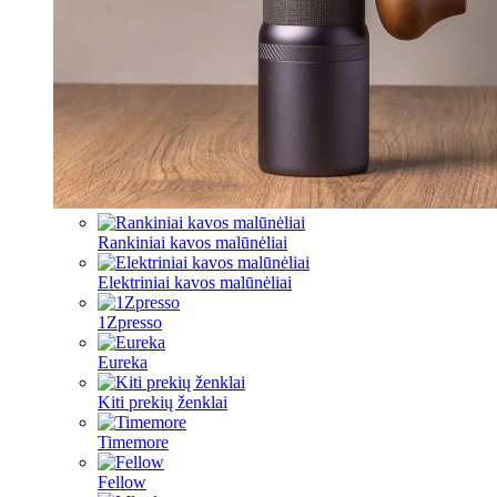
Rankiniai kavos malūnėliai
Elektriniai kavos malūnėliai
1Zpresso
Eureka
Kiti prekių ženklai
Timemore
Fellow