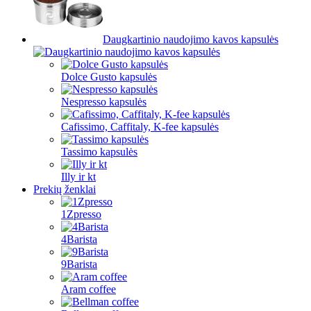
Daugkartinio naudojimo kavos kapsulės
Dolce Gusto kapsulės
Nespresso kapsulės
Cafissimo, Caffitaly, K-fee kapsulės
Tassimo kapsulės
Illy ir kt
Prekių ženklai
1Zpresso
4Barista
9Barista
Aram coffee