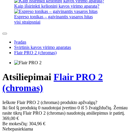
Kaip išsirinkti kelioninį kavos virimo aparatą?
Espreso tonikas – gaivinantis vasaros hitas
visi straipsniai
Įvadas
Svirtinis kavos virimo aparatas
Flair PRO 2 (chromas)
Atsiliepimai
Flair PRO 2
(chromas)
Ieškote Flair PRO 2 (chromas) produkto apžvalgų?
Iki šiol šį produktą 0 naudotojai įvertino 0 iš 5 žvaigždučių. Žemiau
rasite tikrų Flair PRO 2 (chromas) naudotojų atsiliepimus ir patirtį.
369,00 €
Be mokesčių: 304,96 €
Nebepasiekiama