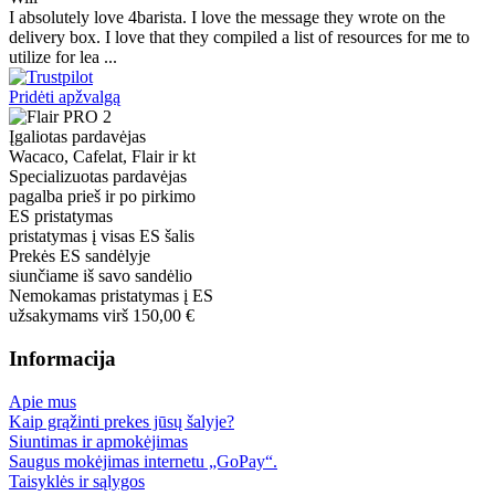
I absolutely love 4barista. I love the message they wrote on the
delivery box. I love that they compiled a list of resources for me to
utilize for lea ...
Pridėti apžvalgą
Įgaliotas pardavėjas
Wacaco, Cafelat, Flair ir kt
Specializuotas pardavėjas
pagalba prieš ir po pirkimo
ES pristatymas
pristatymas į visas ES šalis
Prekės ES sandėlyje
siunčiame iš savo sandėlio
Nemokamas pristatymas į ES
užsakymams virš 150,00 €
Informacija
Apie mus
Kaip grąžinti prekes jūsų šalyje?
Siuntimas ir apmokėjimas
Saugus mokėjimas internetu „GoPay“.
Taisyklės ir sąlygos