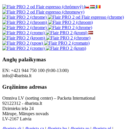
Anglų palaikymas
EN: +421 944 750 100 (9:00-13:00)
info@4barista.lt
Grąžinimo adresas
Omniva LV (sorting center) – Packeta International
92122312 - 4barista.lt
Dzirnieku iela 24
Mārupe, Mārupes novads
LV-2167 Latvia
4barista.sk
|
4barista.cz
|
4barista.hu
|
4barista.ro
|
4barista.pl
|