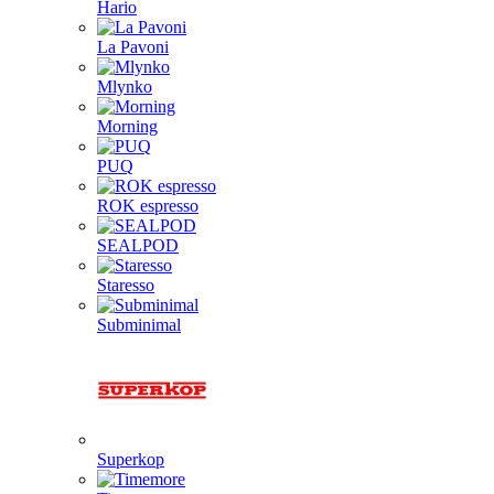
Hario
La Pavoni
Mlynko
Morning
PUQ
ROK espresso
SEALPOD
Staresso
Subminimal
Superkop