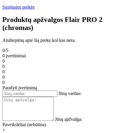
Susijusios prekės
Produktų apžvalgos Flair PRO 2
(chromas)
Atsiliepimų apie šią prekę kol kas nėra.
0/5
0 įvertinimai
0
0
0
0
0
Parašyti įvertinimą
Jūsų vardas:
Jūsų apžvalga:
Paveikslėliai (nebūtina)
+