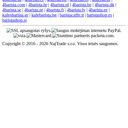
4barista.com
|
4barista.hr
|
4barista.nl
|
4barista.be
|
4barista.dk
|
4barista.se
|
4barista.pt
|
4barista.fi
|
4barista.lv
|
4barista.ee
|
kafesbarista.gr
|
kafebarista.bg
|
baristacaffe.it
|
baristashop.es
|
baristashop.si
Copyright © 2016 - 2026 NajTrade s.r.o. Visos teisės saugomos.