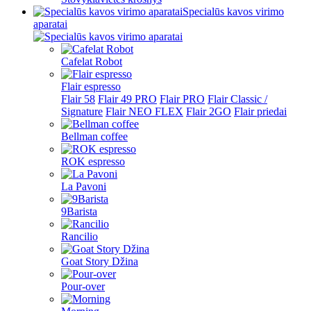
Specialūs kavos virimo
aparatai
Cafelat Robot
Flair espresso
Flair 58
Flair 49 PRO
Flair PRO
Flair Classic /
Signature
Flair NEO FLEX
Flair 2GO
Flair priedai
Bellman coffee
ROK espresso
La Pavoni
9Barista
Rancilio
Goat Story Džina
Pour-over