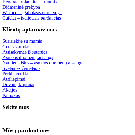
Bendradarbiaukite su mumis
Didmeninė prekyba
Wacaco – įgaliotasis pardavėjas
Cafelat – įgaliotasis pardavėjas
Klientų aptarnavimas
Susisiekite su mumis
Geras skundas
Atsisakymas iš sutarties
Asmens duomenų apsauga
Naujienlaiškis – asmens duomenų apsauga
Svetainės žemėlapis
Prekių ženklai
Atsiliepimai
Dovanų kuponai
Akcijos
Pamokos
Sekite mus
Mūsų parduotuvės