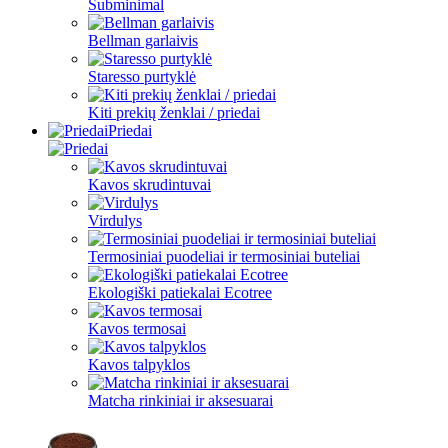
Subminimal
Bellman garlaivis
Staresso purtyklė
Kiti prekių ženklai / priedai
Priedai
Kavos skrudintuvai
Virdulys
Termosiniai puodeliai ir termosiniai buteliai
Ekologiški patiekalai Ecotree
Kavos termosai
Kavos talpyklos
Matcha rinkiniai ir aksesuarai