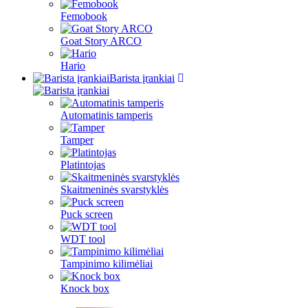
Femobook
Goat Story ARCO
Hario
Barista įrankiai
Automatinis tamperis
Tamper
Platintojas
Skaitmeninės svarstyklės
Puck screen
WDT tool
Tampinimo kilimėliai
Knock box