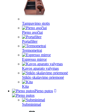
Tampavimo stotis
Pieno ąsočiai
Portafilter
Termometrai
Espresso mirror
Kavos aparato valymas
Stiklo skalavimo priemonė
Kita
Pieno putos
Subminimal