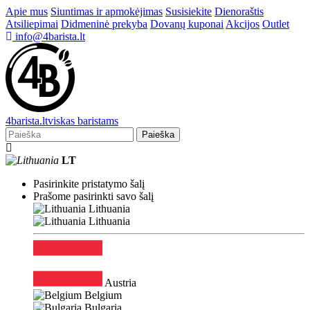
Apie mus
Siuntimas ir apmokėjimas
Susisiekite
Dienoraštis
Atsiliepimai
Didmeninė prekyba
Dovanų kuponai
Akcijos
Outlet
info@4barista.lt
4
barista
.lt
viskas baristams
Paieška
LT
Pasirinkite pristatymo šalį
Prašome pasirinkti savo šalį
Lithuania
Lithuania
Austria
Belgium
Bulgaria