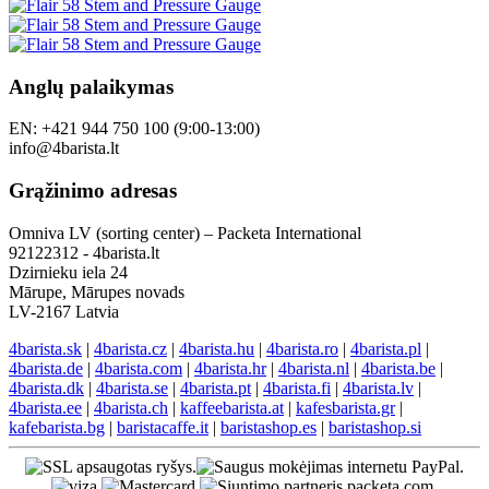
Anglų palaikymas
EN: +421 944 750 100 (9:00-13:00)
info@4barista.lt
Grąžinimo adresas
Omniva LV (sorting center) – Packeta International
92122312 - 4barista.lt
Dzirnieku iela 24
Mārupe, Mārupes novads
LV-2167 Latvia
4barista.sk
|
4barista.cz
|
4barista.hu
|
4barista.ro
|
4barista.pl
|
4barista.de
|
4barista.com
|
4barista.hr
|
4barista.nl
|
4barista.be
|
4barista.dk
|
4barista.se
|
4barista.pt
|
4barista.fi
|
4barista.lv
|
4barista.ee
|
4barista.ch
|
kaffeebarista.at
|
kafesbarista.gr
|
kafebarista.bg
|
baristacaffe.it
|
baristashop.es
|
baristashop.si