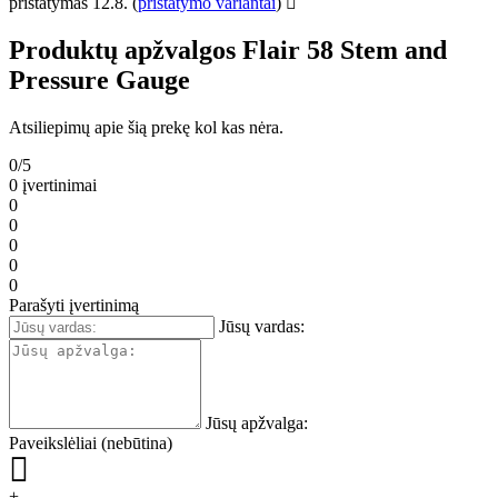
pristatymas 12.8.
(
pristatymo variantai
)
Produktų apžvalgos Flair 58 Stem and
Pressure Gauge
Atsiliepimų apie šią prekę kol kas nėra.
0/5
0 įvertinimai
0
0
0
0
0
Parašyti įvertinimą
Jūsų vardas:
Jūsų apžvalga:
Paveikslėliai (nebūtina)
+