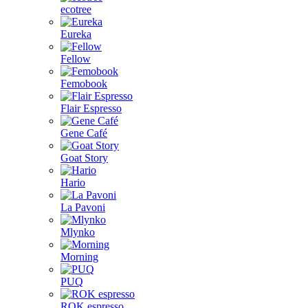
ecotree
Eureka
Fellow
Femobook
Flair Espresso
Gene Café
Goat Story
Hario
La Pavoni
Mlynko
Morning
PUQ
ROK espresso