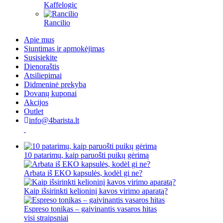
Kaffelogic
Rancilio
Apie mus
Siuntimas ir apmokėjimas
Susisiekite
Dienoraštis
Atsiliepimai
Didmeninė prekyba
Dovanų kuponai
Akcijos
Outlet
info@4barista.lt
10 patarimų, kaip paruošti puikų gėrimą
Arbata iš EKO kapsulės, kodėl gi ne?
Kaip išsirinkti kelioninį kavos virimo aparatą?
Espreso tonikas – gaivinantis vasaros hitas
visi straipsniai