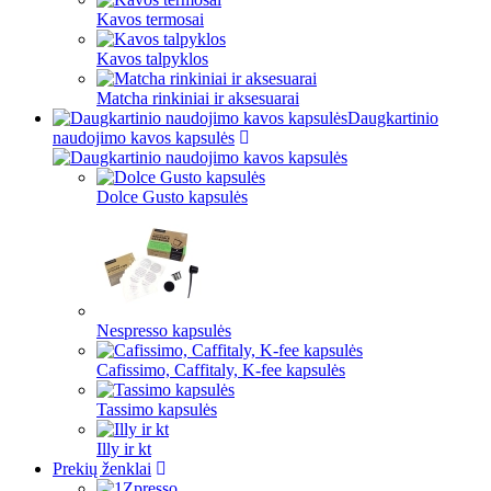
Kavos termosai
Kavos talpyklos
Matcha rinkiniai ir aksesuarai
Daugkartinio
naudojimo kavos kapsulės
Dolce Gusto kapsulės
Nespresso kapsulės
Cafissimo, Caffitaly, K-fee kapsulės
Tassimo kapsulės
Illy ir kt
Prekių ženklai