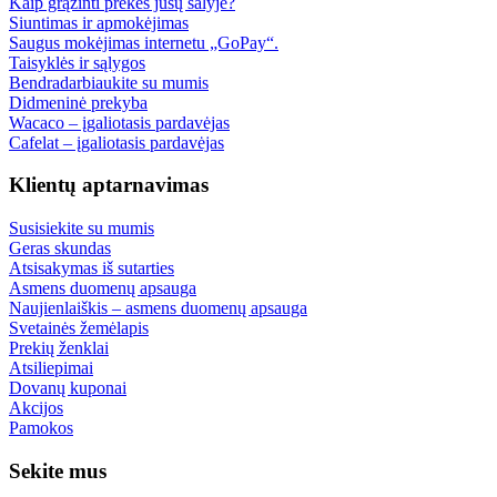
Kaip grąžinti prekes jūsų šalyje?
Siuntimas ir apmokėjimas
Saugus mokėjimas internetu „GoPay“.
Taisyklės ir sąlygos
Bendradarbiaukite su mumis
Didmeninė prekyba
Wacaco – įgaliotasis pardavėjas
Cafelat – įgaliotasis pardavėjas
Klientų aptarnavimas
Susisiekite su mumis
Geras skundas
Atsisakymas iš sutarties
Asmens duomenų apsauga
Naujienlaiškis – asmens duomenų apsauga
Svetainės žemėlapis
Prekių ženklai
Atsiliepimai
Dovanų kuponai
Akcijos
Pamokos
Sekite mus