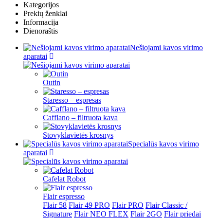
Kategorijos
Prekių ženklai
Informacija
Dienoraštis
Nešiojami kavos virimo
aparatai
Outin
Staresso – espresas
Cafflano – filtruota kava
Stovyklavietės krosnys
Specialūs kavos virimo
aparatai
Cafelat Robot
Flair espresso
Flair 58
Flair 49 PRO
Flair PRO
Flair Classic /
Signature
Flair NEO FLEX
Flair 2GO
Flair priedai