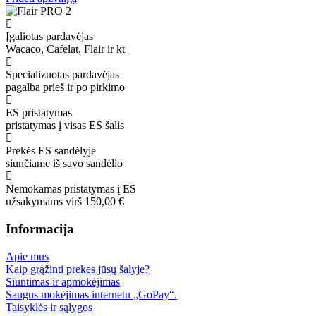
Įgaliotas pardavėjas
Wacaco, Cafelat, Flair ir kt
Specializuotas pardavėjas
pagalba prieš ir po pirkimo
ES pristatymas
pristatymas į visas ES šalis
Prekės ES sandėlyje
siunčiame iš savo sandėlio
Nemokamas pristatymas į ES
užsakymams virš 150,00 €
Informacija
Apie mus
Kaip grąžinti prekes jūsų šalyje?
Siuntimas ir apmokėjimas
Saugus mokėjimas internetu „GoPay“.
Taisyklės ir sąlygos