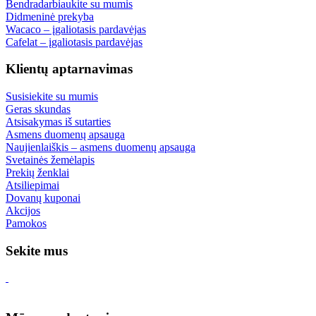
Bendradarbiaukite su mumis
Didmeninė prekyba
Wacaco – įgaliotasis pardavėjas
Cafelat – įgaliotasis pardavėjas
Klientų aptarnavimas
Susisiekite su mumis
Geras skundas
Atsisakymas iš sutarties
Asmens duomenų apsauga
Naujienlaiškis – asmens duomenų apsauga
Svetainės žemėlapis
Prekių ženklai
Atsiliepimai
Dovanų kuponai
Akcijos
Pamokos
Sekite mus