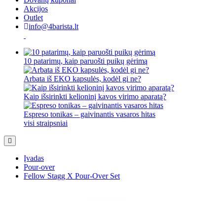
Akcijos
Outlet
info@4barista.lt
10 patarimų, kaip paruošti puikų gėrimą
Arbata iš EKO kapsulės, kodėl gi ne?
Kaip išsirinkti kelioninį kavos virimo aparatą?
Espreso tonikas – gaivinantis vasaros hitas
visi straipsniai
Įvadas
Pour-over
Fellow Stagg X Pour-Over Set