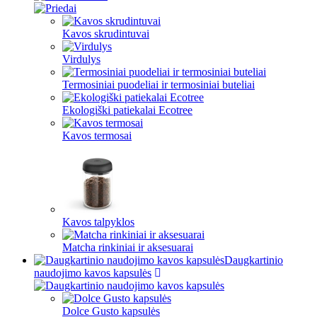
Kavos skrudintuvai
Virdulys
Termosiniai puodeliai ir termosiniai buteliai
Ekologiški patiekalai Ecotree
Kavos termosai
Kavos talpyklos
Matcha rinkiniai ir aksesuarai
Daugkartinio
naudojimo kavos kapsulės
Dolce Gusto kapsulės