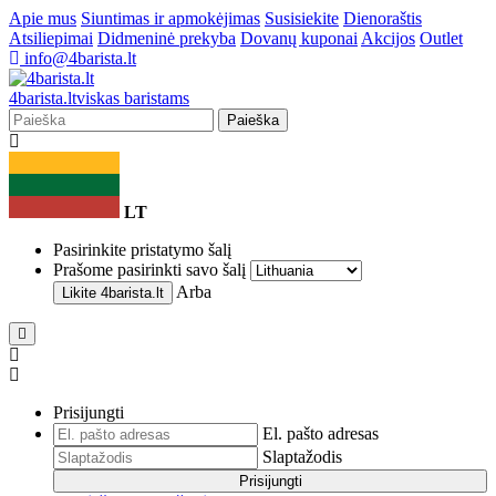
Apie mus
Siuntimas ir apmokėjimas
Susisiekite
Dienoraštis
Atsiliepimai
Didmeninė prekyba
Dovanų kuponai
Akcijos
Outlet
info@4barista.lt
4
barista
.lt
viskas baristams
Paieška
LT
Pasirinkite pristatymo šalį
Prašome pasirinkti savo šalį
Arba
Likite
4barista.lt
Prisijungti
El. pašto adresas
Slaptažodis
Prisijungti