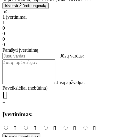
Išversti
Žiūrėti originalą
5/5
1 įvertinimai
1
0
0
0
0
Parašyti įvertinimą
Jūsų vardas:
Jūsų apžvalga:
Paveikslėliai (nebūtina)
+
Įvertinimas:
Parašyti įvertinimą