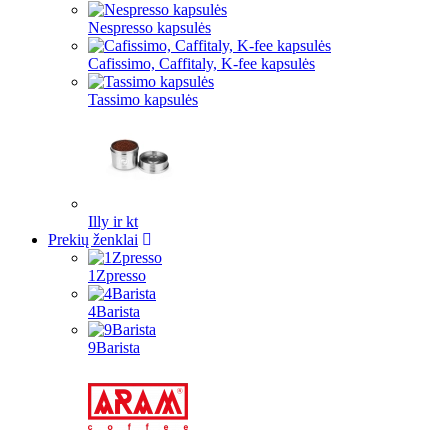
Nespresso kapsulės
Cafissimo, Caffitaly, K-fee kapsulės
Tassimo kapsulės
Illy ir kt
Prekių ženklai
1Zpresso
4Barista
9Barista