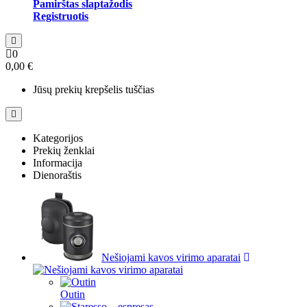
Pamirštas slaptažodis
Registruotis
0
0,00 €
Jūsų prekių krepšelis tuščias
Kategorijos
Prekių ženklai
Informacija
Dienoraštis
Nešiojami kavos virimo aparatai
Outin