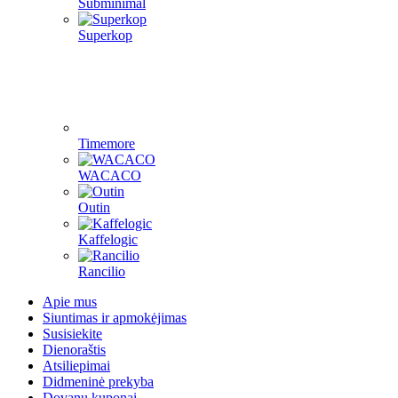
Subminimal
Superkop
Timemore
WACACO
Outin
Kaffelogic
Rancilio
Apie mus
Siuntimas ir apmokėjimas
Susisiekite
Dienoraštis
Atsiliepimai
Didmeninė prekyba
Dovanų kuponai