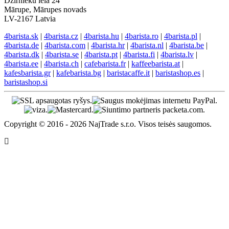
Dzirnieku iela 24
Mārupe, Mārupes novads
LV-2167 Latvia
4barista.sk
|
4barista.cz
|
4barista.hu
|
4barista.ro
|
4barista.pl
|
4barista.de
|
4barista.com
|
4barista.hr
|
4barista.nl
|
4barista.be
|
4barista.dk
|
4barista.se
|
4barista.pt
|
4barista.fi
|
4barista.lv
|
4barista.ee
|
4barista.ch
|
cafebarista.fr
|
kaffeebarista.at
|
kafesbarista.gr
|
kafebarista.bg
|
baristacaffe.it
|
baristashop.es
|
baristashop.si
Copyright © 2016 - 2026 NajTrade s.r.o. Visos teisės saugomos.