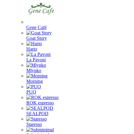
Gene Café
Goat Story
Hario
La Pavoni
Mlynko
Morning
PUQ
ROK espresso
SEALPOD
Staresso