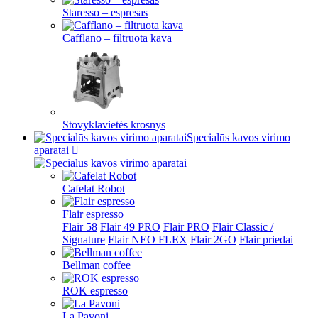
Staresso – espresas
Cafflano – filtruota kava
Stovyklavietės krosnys
Specialūs kavos virimo
aparatai
Cafelat Robot
Flair espresso
Flair 58
Flair 49 PRO
Flair PRO
Flair Classic /
Signature
Flair NEO FLEX
Flair 2GO
Flair priedai
Bellman coffee
ROK espresso
La Pavoni