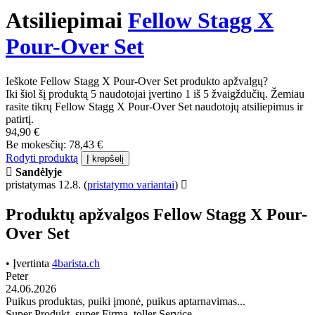
Atsiliepimai
Fellow Stagg X
Pour-Over Set
Ieškote Fellow Stagg X Pour-Over Set produkto apžvalgų?
Iki šiol šį produktą 5 naudotojai įvertino 1 iš 5 žvaigždučių. Žemiau
rasite tikrų Fellow Stagg X Pour-Over Set naudotojų atsiliepimus ir
patirtį.
94,90 €
Be mokesčių: 78,43 €
Rodyti produktą
Į krepšelį
Sandėlyje
pristatymas 12.8.
(
pristatymo variantai
)
Produktų apžvalgos Fellow Stagg X Pour-
Over Set
• Įvertinta
4barista.ch
Peter
24.06.2026
Puikus produktas, puiki įmonė, puikus aptarnavimas...
Super Produkt, super Firma, toller Service . . .