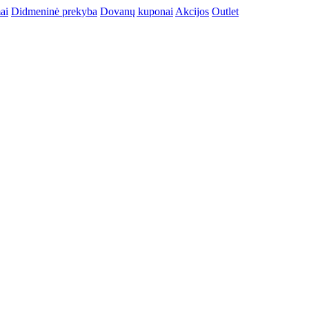
ai
Didmeninė prekyba
Dovanų kuponai
Akcijos
Outlet