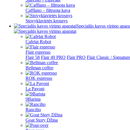
Cafflano – filtruota kava
Stovyklavietės krosnys
Specialūs kavos virimo apara
Cafelat Robot
Flair espresso
Flair 58
Flair 49 PRO
Flair PRO
Flair Classic / Signatur
Bellman coffee
ROK espresso
La Pavoni
9Barista
Rancilio
Goat Story Džina