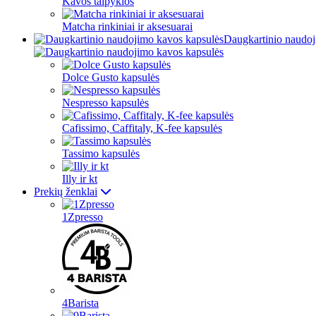
Kavos talpyklos
Matcha rinkiniai ir aksesuarai
Daugkartinio naudoj
Dolce Gusto kapsulės
Nespresso kapsulės
Cafissimo, Caffitaly, K-fee kapsulės
Tassimo kapsulės
Illy ir kt
Prekių ženklai
1Zpresso
4Barista