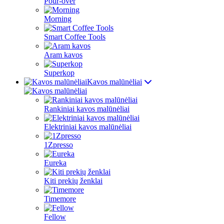
Pour-over
Morning
Smart Coffee Tools
Aram kavos
Superkop
Kavos malūnėliai
Rankiniai kavos malūnėliai
Elektriniai kavos malūnėliai
1Zpresso
Eureka
Kiti prekių ženklai
Timemore
Fellow