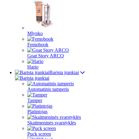
Mlynko
Femobook
Goat Story ARCO
Hario
Barista įrankiai
Automatinis tamperis
Tamper
Platintojas
Skaitmeninės svarstyklės
Puck screen