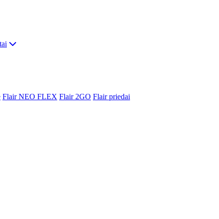
tai
e
Flair NEO FLEX
Flair 2GO
Flair priedai