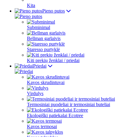
Kita
Pieno putos
Subminimal
Bellman garlaivis
Staresso purtyklė
Kiti prekių ženklai / priedai
Priedai
Kavos skrudintuvai
Virdulys
Termosiniai puodeliai ir termosiniai buteliai
Ekologiški patiekalai Ecotree
Kavos termosai