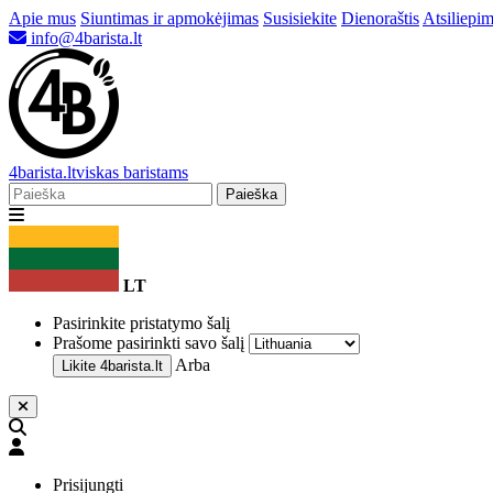
Apie mus
Siuntimas ir apmokėjimas
Susisiekite
Dienoraštis
Atsiliepim
info@4barista.lt
4
barista
.lt
viskas baristams
Paieška
LT
Pasirinkite pristatymo šalį
Prašome pasirinkti savo šalį
Arba
Likite
4barista.lt
Prisijungti