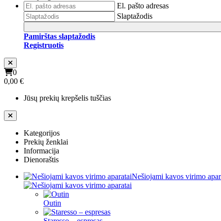
El. pašto adresas
Slaptažodis
Pamirštas slaptažodis
Registruotis
0
0,00 €
Jūsų prekių krepšelis tuščias
Kategorijos
Prekių ženklai
Informacija
Dienoraštis
Nešiojami kavos virimo apar
Outin
Staresso – espresas