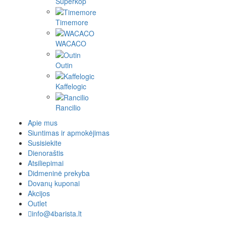
Superkop
Timemore
WACACO
Outin
Kaffelogic
Rancilio
Apie mus
Siuntimas ir apmokėjimas
Susisiekite
Dienoraštis
Atsiliepimai
Didmeninė prekyba
Dovanų kuponai
Akcijos
Outlet
info@4barista.lt