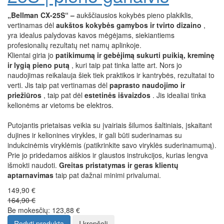
„Bellman CX-25S“ –
aukščiausios kokybės pieno plakiklis,
vertinamas dėl
aukštos kokybės gamybos ir tvirto dizaino
,
yra idealus palydovas kavos mėgėjams, siekiantiems
profesionalių rezultatų net namų aplinkoje.
Klientai giria jo
patikimumą ir gebėjimą sukurti puikią, kreminę
ir lygią pieno putą
, kuri taip pat tinka latte art. Nors jo
naudojimas reikalauja šiek tiek praktikos ir kantrybės, rezultatai to
verti. Jis taip pat vertinamas dėl
paprasto naudojimo ir
priežiūros
, taip pat dėl
estetinės išvaizdos
. Jis idealiai tinka
kelionėms ar vietoms be elektros.
Putojantis prietaisas veikia su įvairiais šilumos šaltiniais, įskaitant
dujines ir kelionines virykles, ir gali būti suderinamas su
indukcinėmis viryklėmis (patikrinkite savo viryklės suderinamumą).
Prie jo pridedamos aiškios ir glaustos instrukcijos, kurias lengva
išmokti naudoti.
Greitas pristatymas ir geras klientų
aptarnavimas
taip pat dažnai minimi privalumai.
149,90 €
164,90 €
Be mokesčių: 123,88 €
Rodyti produktą
Į krepšelį