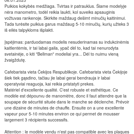
06.01.2025
Puikios kokybės medžiaga. Tvirtas ir patrauklus. Šiame modelyje
nėra manometro, todėl reikia laukti, kol suveiks apsauginis
vožtuvas rankenoje. Skirkite maždaug dešimt minučių kaitinimui.
Tada turėsite puikius garus maždaug 5-10 minučių, kurių užteks 3
iš eilės talpykloms išplakti.
Įspėjimas: parduodamas modelis nesuderinamas su indukcinėmis
kaitlentėmis, ir tai labai gaila, ypač dėl to, kad tai nenurodyta
svetainėje, o kiti "Bellman" modeliai yra... Dėl to nuimu vieną
žvaigždutę.
Cafebarista vieta Čekijos Respublikoje. Cafebarista vieta Čekijoje
šiek tiek gąsdino, tačiau jie labai gerai bendrauja ir labai
operatyviai reaguoja, kai reikia pristatyti prekes.
Matériel d'excellente qualité. C'est robuste et esthétique. Ce
modèle est dépourvu de manomètre, donc il faut attendre que la
soupape de sécurité située dans le manche se déclenche. Prévoir
une dizaine de minutes de chauffe. Ensuite on a une excellente
vapeur pour 5-10 minutes environ ce qui permet de mousser
largement 3 récipients successifs.
Attention : le modèle vendu n'est pas compatible avec les plaques