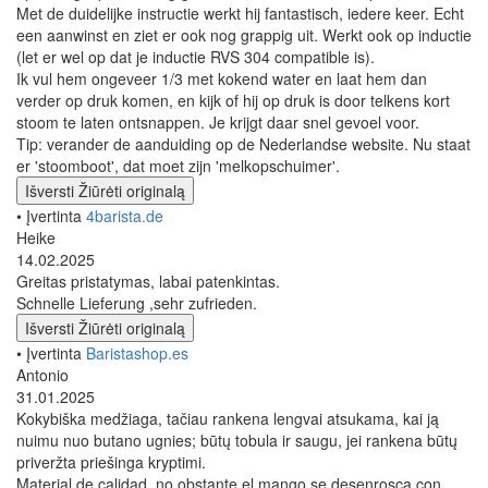
Met de duidelijke instructie werkt hij fantastisch, iedere keer. Echt
een aanwinst en ziet er ook nog grappig uit. Werkt ook op inductie
(let er wel op dat je inductie RVS 304 compatible is).
Ik vul hem ongeveer 1/3 met kokend water en laat hem dan
verder op druk komen, en kijk of hij op druk is door telkens kort
stoom te laten ontsnappen. Je krijgt daar snel gevoel voor.
Tip: verander de aanduiding op de Nederlandse website. Nu staat
er 'stoomboot', dat moet zijn 'melkopschuimer'.
Išversti
Žiūrėti originalą
• Įvertinta
4barista.de
Heike
14.02.2025
Greitas pristatymas, labai patenkintas.
Schnelle Lieferung ,sehr zufrieden.
Išversti
Žiūrėti originalą
• Įvertinta
Baristashop.es
Antonio
31.01.2025
Kokybiška medžiaga, tačiau rankena lengvai atsukama, kai ją
nuimu nuo butano ugnies; būtų tobula ir saugu, jei rankena būtų
priveržta priešinga kryptimi.
Material de calidad, no obstante el mango se desenrosca con