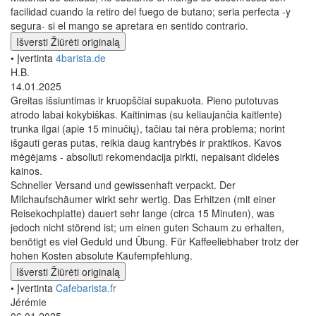
facilidad cuando la retiro del fuego de butano; seria perfecta -y
segura- si el mango se apretara en sentido contrario.
Išversti
Žiūrėti originalą
• Įvertinta
4barista.de
H.B.
14.01.2025
Greitas išsiuntimas ir kruopščiai supakuota. Pieno putotuvas
atrodo labai kokybiškas. Kaitinimas (su keliaujančia kaitlente)
trunka ilgai (apie 15 minučių), tačiau tai nėra problema; norint
išgauti geras putas, reikia daug kantrybės ir praktikos. Kavos
mėgėjams - absoliuti rekomendacija pirkti, nepaisant didelės
kainos.
Schneller Versand und gewissenhaft verpackt. Der
Milchaufschäumer wirkt sehr wertig. Das Erhitzen (mit einer
Reisekochplatte) dauert sehr lange (circa 15 Minuten), was
jedoch nicht störend ist; um einen guten Schaum zu erhalten,
benötigt es viel Geduld und Übung. Für Kaffeeliebhaber trotz der
hohen Kosten absolute Kaufempfehlung.
Išversti
Žiūrėti originalą
• Įvertinta
Cafebarista.fr
Jérémie