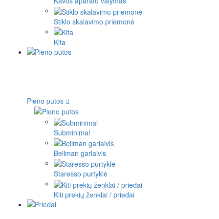
Kavos aparato valymas
Stiklo skalavimo priemonė
Kita
Pieno putos
Subminimal
Bellman garlaivis
Staresso purtyklė
Kiti prekių ženklai / priedai