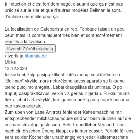
à induction et c'est fort dommage, d'autant que ça n'est pas
précisé sur le site et que d'autres modèles Bellman le sont...
J'enlève une étoile pour ça.
La localisation de Cafebarista en rep. Tchèque faisait un peu
peur, mais ils communiquent très bien et sont extrêmement
réactifs à la livraison.
Išversti
Žiūrėti originalą
• Įvertinta
4barista.de
Ulrike
12.12.2024
Ieškodami, kaip pasipraktikuoti latės meną, susidūrėme su
"Bellman" virykle, nors neturėjome kavos aparato su tinkamu
pieno putojimo antgaliu. Labai draugiškas išsiuntimas. O po
truputį pasipraktikavus, veikia vis geriau ir geriau. Puikiai mums
tinka, labai tvirta viryklė, kuri gamina puikią putą nepriklausomai
nuo kavos aparato.
Zum üben von Latte Art trotz fehlender Kaffeemaschine mit
entsprechender milchschaumdüse sind wir beim Suchen auf die
bellman stovetop gestossen. Sehr freundlicher Versand. Und
nach ein bisschen Übung klappt es immer besser. Perfekt für uns,
sehr solider Kocher der unabhängig von jeder Kaffeemaschine