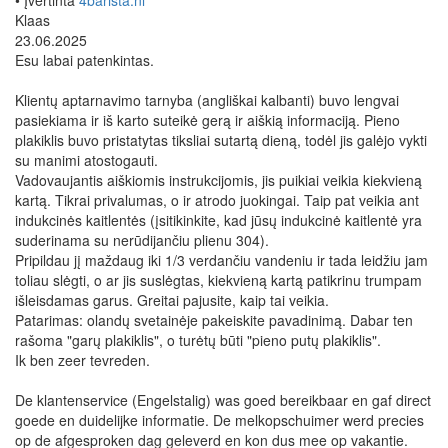
• Įvertinta
4barista.nl
Klaas
23.06.2025
Esu labai patenkintas.
Klientų aptarnavimo tarnyba (angliškai kalbanti) buvo lengvai
pasiekiama ir iš karto suteikė gerą ir aiškią informaciją. Pieno
plakiklis buvo pristatytas tiksliai sutartą dieną, todėl jis galėjo vykti
su manimi atostogauti.
Vadovaujantis aiškiomis instrukcijomis, jis puikiai veikia kiekvieną
kartą. Tikrai privalumas, o ir atrodo juokingai. Taip pat veikia ant
indukcinės kaitlentės (įsitikinkite, kad jūsų indukcinė kaitlentė yra
suderinama su nerūdijančiu plienu 304).
Pripildau jį maždaug iki 1/3 verdančiu vandeniu ir tada leidžiu jam
toliau slėgti, o ar jis suslėgtas, kiekvieną kartą patikrinu trumpam
išleisdamas garus. Greitai pajusite, kaip tai veikia.
Patarimas: olandų svetainėje pakeiskite pavadinimą. Dabar ten
rašoma "garų plakiklis", o turėtų būti "pieno putų plakiklis".
Ik ben zeer tevreden.
De klantenservice (Engelstalig) was goed bereikbaar en gaf direct
goede en duidelijke informatie. De melkopschuimer werd precies
op de afgesproken dag geleverd en kon dus mee op vakantie.