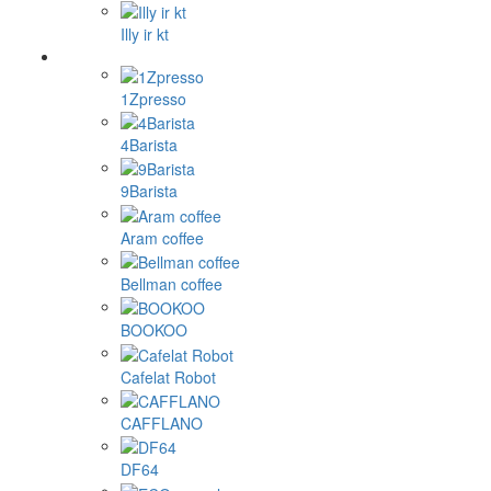
Illy ir kt
1Zpresso
4Barista
9Barista
Aram coffee
Bellman coffee
BOOKOO
Cafelat Robot
CAFFLANO
DF64