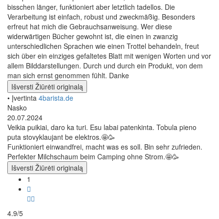
bisschen länger, funktioniert aber letztlich tadellos. Die
Verarbeitung ist einfach, robust und zweckmäßig. Besonders
erfreut hat mich die Gebrauchsanweisung. Wer diese
widerwärtigen Bücher gewohnt ist, die einen in zwanzig
unterschiedlichen Sprachen wie einen Trottel behandeln, freut
sich über ein einziges gefaltetes Blatt mit wenigen Worten und vor
allem Bilddarstellungen. Durch und durch ein Produkt, von dem
man sich ernst genommen fühlt. Danke
Išversti
Žiūrėti originalą
• Įvertinta
4barista.de
Nasko
20.07.2024
Veikia puikiai, daro ka turi. Esu labai patenkinta. Tobula pieno
puta stovyklaujant be elektros.🤩🥳
Funktioniert einwandfrei, macht was es soll. Bin sehr zufrieden.
Perfekter Milchschaum beim Camping ohne Strom.🤩🥳
Išversti
Žiūrėti originalą
1
4.9/5