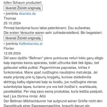
tollen Schaum produziert.
Išversti
Žiūrėti originalą
• Įvertinta
4barista.de
Thomas
25.10.2024
Pirmieji bandymai buvo labai patenkinami. Esu sužavėtas.
Die ersten Versuche waren sehr zufriedenstellend. Bin begeistert.
Išversti
Žiūrėti originalą
• Įvertinta
Kaffeebarista.at
Florian
12.09.2024
Dėl savo dydžio "Bellman" pieno putotuvas neturi tokio garų slėgio
kaip espreso kavos aparatas, todėl užtrunka šiek tiek ilgiau, bet
galiausiai veikia puikiai. Pagaminimas paprastas, tvirtas ir
funkcionalus. Mane ypač nudžiugino naudojimo instrukcija. Jei
esate pripratę prie tų bjaurių knygelių, kuriose dvidešimčia
skirtingų kalbų elgiamasi kaip su kvailiu, jus nudžiugins vienas
sulankstytas lapas, kuriame yra vos keli žodžiai ir, svarbiausia,
paveikslėliai. Per visą savo esmę produktas, kuris leidžia pasijusti,
kad į jus žiūrima rimtai. Ačiū
Der Bellman-Milchschäumer hat aufgrund seiner Größe nicht den
Dampfdruck einer Espressomaschine, braucht darum ein