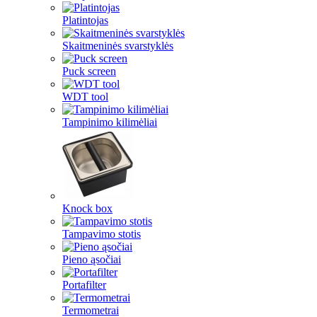
Platintojas
Skaitmeninės svarstyklės
Puck screen
WDT tool
Tampinimo kilimėliai
Knock box
Tampavimo stotis
Pieno ąsočiai
Portafilter
Termometrai