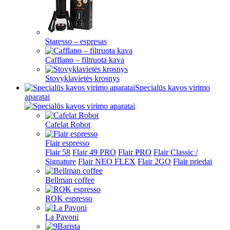
Staresso – espresas
Cafflano – filtruota kava
Stovyklavietės krosnys
Specialūs kavos virimo
aparatai
Cafelat Robot
Flair espresso
Flair 58
Flair 49 PRO
Flair PRO
Flair Classic /
Signature
Flair NEO FLEX
Flair 2GO
Flair priedai
Bellman coffee
ROK espresso
La Pavoni