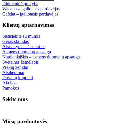
Didmeninė prekyba
Wacaco – įgaliotasis pardavėjas
Cafelat – įgaliotasis pardavėjas
Klientų aptarnavimas
Susisiekite su mumis
Geras skundas
Atsisakymas iš sutarties
Asmens duomenų apsauga
Naujienlaiškis – asmens duomenų apsauga
Svetainės žemėlapis
Prekių ženklai
Atsiliepimai
Dovanų kuponai
Akcijos
Pamokos
Sekite mus
Mūsų parduotuvės