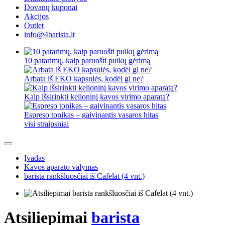
Dovanų kuponai
Akcijos
Outlet
info@4barista.lt
10 patarimų, kaip paruošti puikų gėrimą
Arbata iš EKO kapsulės, kodėl gi ne?
Kaip išsirinkti kelioninį kavos virimo aparatą?
Espreso tonikas – gaivinantis vasaros hitas
visi straipsniai
Įvadas
Kavos aparato valymas
barista rankšluosčiai iš Cafelat (4 vnt.)
Atsiliepimai
barista