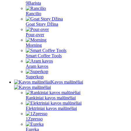
9Barista
Rancilio
Goat Story Džina
Pour-over
Morning
Smart Coffee Tools
Aram kavos
Superkop
Kavos malūnėliai
Rankiniai kavos malūnėliai
Elektriniai kavos malūnėliai
1Zpresso
Eureka