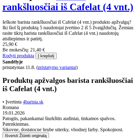
rankšluosčiai iš Cafelat (4 vnt.)
Ieškote barista rankšluosčiai iš Cafelat (4 vnt.) produkto apžvalgų?
Iki šiol šį produktą 5 naudotojai įvertino 2 iš 5 žvaigždučių. Žemiau
rasite tikrų barista rankšluosčiai iš Cafelat (4 vnt.) naudotojų
atsiliepimus ir patirtį.
25,90 €
Be mokesčių: 21,40 €
Rodyti produktą
Į krepšelį
Sandėlyje
pristatymas 11.8.
(
pristatymo variantai
)
Produktų apžvalgos barista rankšluosčiai
iš Cafelat (4 vnt.)
• Įvertinta
4barista.sk
Romana
19.01.2026
Patogūs, pakankamai šiurkštūs audiniai, tinkamos spalvos.
Patenkinimas.
Sikovne, dostatocne hrube utierky, vhodnej farby. Spokojnost.
Išversti
Žiūrėti originalą