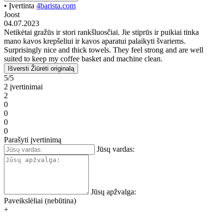
• Įvertinta
4barista.com
Joost
04.07.2023
Netikėtai gražūs ir stori rankšluosčiai. Jie stiprūs ir puikiai tinka
mano kavos krepšeliui ir kavos aparatui palaikyti švariems.
Surprisingly nice and thick towels. They feel strong and are well
suited to keep my coffee basket and machine clean.
Išversti
Žiūrėti originalą
5/5
2 įvertinimai
2
0
0
0
0
Parašyti įvertinimą
Jūsų vardas:
Jūsų apžvalga:
Paveikslėliai (nebūtina)
+