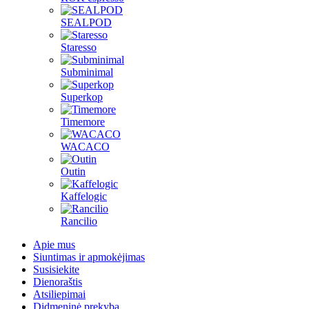
SEALPOD
Staresso
Subminimal
Superkop
Timemore
WACACO
Outin
Kaffelogic
Rancilio
Apie mus
Siuntimas ir apmokėjimas
Susisiekite
Dienoraštis
Atsiliepimai
Didmeninė prekyba