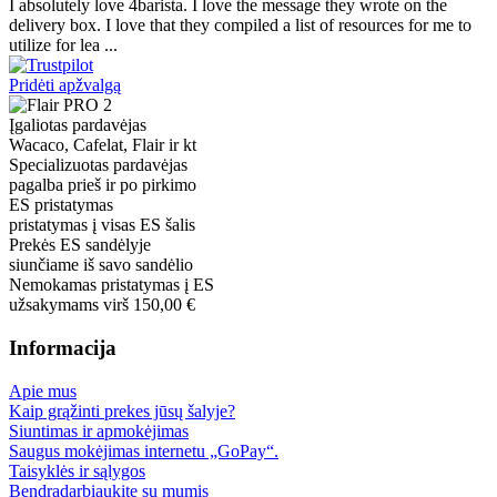
I absolutely love 4barista. I love the message they wrote on the
delivery box. I love that they compiled a list of resources for me to
utilize for lea ...
Pridėti apžvalgą
Įgaliotas pardavėjas
Wacaco, Cafelat, Flair ir kt
Specializuotas pardavėjas
pagalba prieš ir po pirkimo
ES pristatymas
pristatymas į visas ES šalis
Prekės ES sandėlyje
siunčiame iš savo sandėlio
Nemokamas pristatymas į ES
užsakymams virš 150,00 €
Informacija
Apie mus
Kaip grąžinti prekes jūsų šalyje?
Siuntimas ir apmokėjimas
Saugus mokėjimas internetu „GoPay“.
Taisyklės ir sąlygos
Bendradarbiaukite su mumis