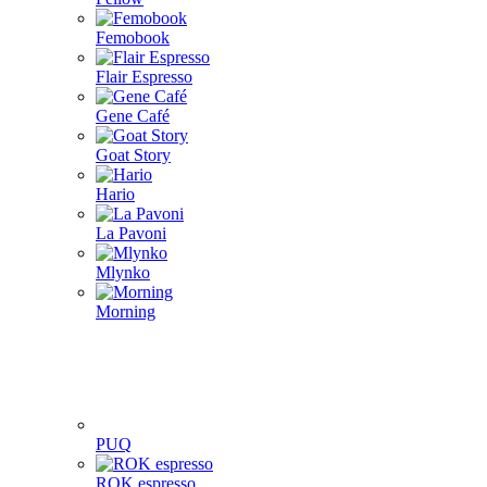
Femobook
Flair Espresso
Gene Café
Goat Story
Hario
La Pavoni
Mlynko
Morning
PUQ
ROK espresso