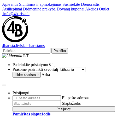
Apie mus
Siuntimas ir apmokėjimas
Susisiekite
Dienoraštis
Atsiliepimai
Didmeninė prekyba
Dovanų kuponai
Akcijos
Outlet
info@4barista.lt
4
barista
.lt
viskas baristams
Paieška
LT
Pasirinkite pristatymo šalį
Prašome pasirinkti savo šalį
Arba
Likite
4barista.lt
Prisijungti
El. pašto adresas
Slaptažodis
Prisijungti
Pamirštas slaptažodis