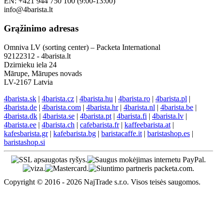
EN: +421 944 750 100 (9:00-13:00)
info@4barista.lt
Grąžinimo adresas
Omniva LV (sorting center) – Packeta International
92122312 - 4barista.lt
Dzirnieku iela 24
Mārupe, Mārupes novads
LV-2167 Latvia
4barista.sk
|
4barista.cz
|
4barista.hu
|
4barista.ro
|
4barista.pl
|
4barista.de
|
4barista.com
|
4barista.hr
|
4barista.nl
|
4barista.be
|
4barista.dk
|
4barista.se
|
4barista.pt
|
4barista.fi
|
4barista.lv
|
4barista.ee
|
4barista.ch
|
cafebarista.fr
|
kaffeebarista.at
|
kafesbarista.gr
|
kafebarista.bg
|
baristacaffe.it
|
baristashop.es
|
baristashop.si
Copyright © 2016 - 2026 NajTrade s.r.o. Visos teisės saugomos.