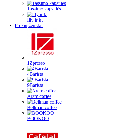
Tassimo kapsulės
Illy ir kt
Prekių ženklai
1Zpresso
4Barista
9Barista
Aram coffee
Bellman coffee
BOOKOO