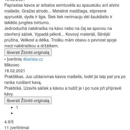
Paprastas kavos ar arbatos semtuvėlis su spaustuku ant atviro
maišelio. Gražiai atrodo... Metalinė medžiaga, stipresnė
spyruoklė, dydis ir ilgis. Šiek tiek nerimauju dėl šaukštelio ir
laikiklio jungties tvirtumo.
Jednoduchá naběračka na kávu nebo na čaj se sponou na
otevřený sáček. Vypadá pěkně... Kovový materiál, Silnější
pružina, Velikost a délka. Trošku mám obavu o pevnost spoje
mezi naběračkou a držátkem.
Išversti
Žiūrėti originalą
• Įvertinta
4barista.cz
Mikovec
18.02.2021
Praktiškas. Juo uždaromas kavos maišelis, todėl jis taip pat yra po
ranka ruošiant kavą.
Praktická. Uzavře sáček s kávou a tudíž je i po ruce při přípravě
kávy.
Išversti
Žiūrėti originalą
1
4.9/5
11 įvertinimai