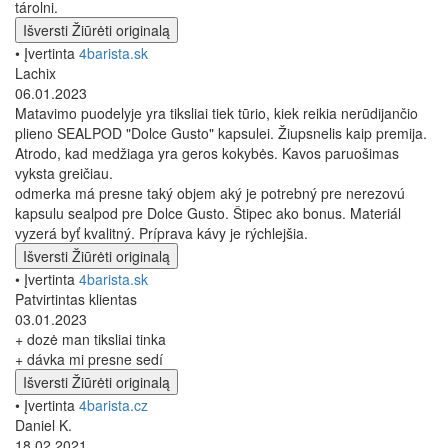
tárolni.
Išversti
Žiūrėti originalą
• Įvertinta
4barista.sk
Lachix
06.01.2023
Matavimo puodelyje yra tiksliai tiek tūrio, kiek reikia nerūdijančio
plieno SEALPOD "Dolce Gusto" kapsulei. Žiupsnelis kaip premija.
Atrodo, kad medžiaga yra geros kokybės. Kavos paruošimas
vyksta greičiau.
odmerka má presne taký objem aký je potrebný pre nerezovú
kapsulu sealpod pre Dolce Gusto. Štipec ako bonus. Materiál
vyzerá byť kvalitný. Príprava kávy je rýchlejšia.
Išversti
Žiūrėti originalą
• Įvertinta
4barista.sk
Patvirtintas klientas
03.01.2023
+ dozė man tiksliai tinka
+ dávka mi presne sedí
Išversti
Žiūrėti originalą
• Įvertinta
4barista.cz
Daniel K.
18.02.2021