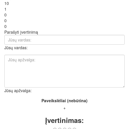
10
1
0
0
0
Parašyti įvertinimą
Jūsų vardas:
Jūsų apžvalga:
Paveikslėliai (nebūtina)
+
Įvertinimas: