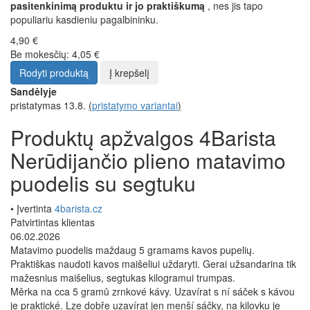
pasitenkinimą produktu ir jo praktiškumą
, nes jis tapo
populiariu kasdieniu pagalbininku.
4,90 €
Be mokesčių: 4,05 €
Rodyti produktą
Į krepšelį
Sandėlyje
pristatymas 13.8.
(
pristatymo variantai
)
Produktų apžvalgos 4Barista
Nerūdijančio plieno matavimo
puodelis su segtuku
• Įvertinta
4barista.cz
Patvirtintas klientas
06.02.2026
Matavimo puodelis maždaug 5 gramams kavos pupelių.
Praktiškas naudoti kavos maišeliui uždaryti. Gerai užsandarina tik
mažesnius maišelius, segtukas kilogramui trumpas.
Měrka na cca 5 gramů zrnkové kávy. Uzavírat s ní sáček s kávou
je praktické. Lze dobře uzavírat jen menší sáčky, na kilovku je