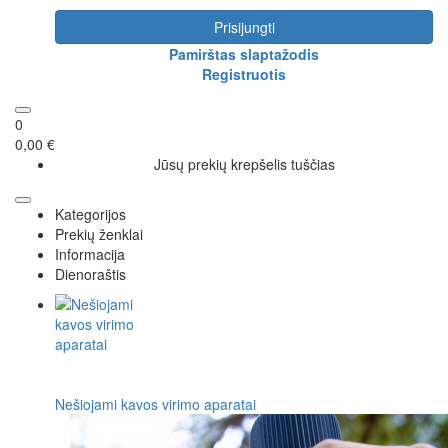
Prisijungti
Pamirštas slaptažodis
Registruotis
0
0,00 €
Jūsų prekių krepšelis tuščias
Kategorijos
Prekių ženklai
Informacija
Dienoraštis
Nešiojami kavos virimo aparatai