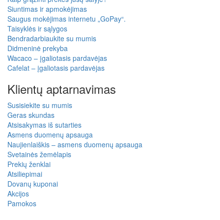
Siuntimas ir apmokėjimas
Saugus mokėjimas internetu „GoPay“.
Taisyklės ir sąlygos
Bendradarbiaukite su mumis
Didmeninė prekyba
Wacaco – įgaliotasis pardavėjas
Cafelat – įgaliotasis pardavėjas
Klientų aptarnavimas
Susisiekite su mumis
Geras skundas
Atsisakymas iš sutarties
Asmens duomenų apsauga
Naujienlaiškis – asmens duomenų apsauga
Svetainės žemėlapis
Prekių ženklai
Atsiliepimai
Dovanų kuponai
Akcijos
Pamokos