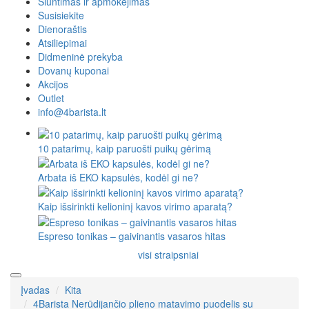
Siuntimas ir apmokėjimas
Susisiekite
Dienoraštis
Atsiliepimai
Didmeninė prekyba
Dovanų kuponai
Akcijos
Outlet
info@4barista.lt
10 patarimų, kaip paruošti puikų gėrimą
Arbata iš EKO kapsulės, kodėl gi ne?
Kaip išsirinkti kelioninį kavos virimo aparatą?
Espreso tonikas – gaivinantis vasaros hitas
visi straipsniai
Įvadas
Kita
4Barista Nerūdijančio plieno matavimo puodelis su