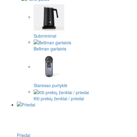
Subminimal
Bellman garlaivis
Staresso purtyklė
Kiti prekių ženklai / priedai
Priedai