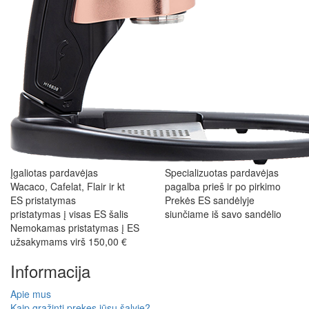
Įgaliotas pardavėjas
Specializuotas pardavėjas
Wacaco, Cafelat, Flair ir kt
pagalba prieš ir po pirkimo
ES pristatymas
Prekės ES sandėlyje
pristatymas į visas ES šalis
siunčiame iš savo sandėlio
Nemokamas pristatymas į ES
užsakymams virš 150,00 €
Informacija
Apie mus
Kaip grąžinti prekes jūsų šalyje?