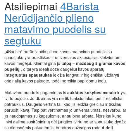
Atsiliepimai
4Barista
Nerūdijančio plieno
matavimo puodelis su
segtuku
„4Barista“ nerūdijančio plieno kavos matavimo puodelis su
spaustuku yra praktiškas ir universalus aksesuaras kiekvienam
kavos mėgėjui. Klientai giria jo
talpą – maždaug 8 gramai kavos
pupelių
, o tai yra ideali dozė daugeliui kavos aparatų.
Integruotas spaustukas
leidžia lengvai ir higieniškai uždaryti
originalią kavos pakuotę, todėl nereikia papildomų indų.
Matavimo puodelis pagamintas iš
aukštos kokybės metalo
ir yra
tvirto pojūčio. Jo dizainas yra ne tik funkcionalus, bet ir estetiškai
patrauklus. Daugelis vertina tai, kad jis leidžia greičiau ir tiksliau
paruošti kavą. Taip pat vertinamas jo universalumas, nesvarbu, ar
jis naudojamas su kapsulėmis, ar su biria arbata. Nors kai kurie
mini galimą susirūpinimą dėl jungties tvirtumo ar spaustuko dydžio
su didesnėmis pakuotėmis, bendros apžvalgos rodo
didelį