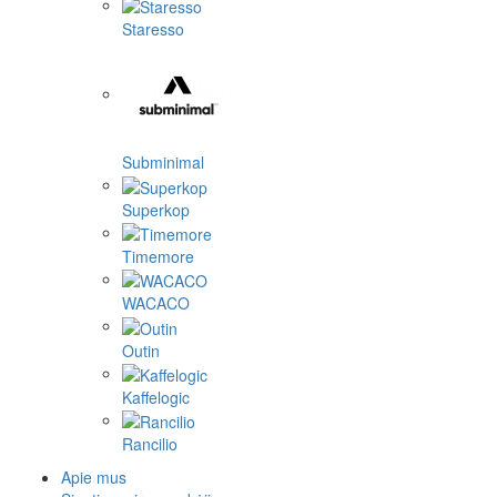
Staresso
Subminimal
Superkop
Timemore
WACACO
Outin
Kaffelogic
Rancilio
Apie mus