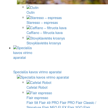
Outin
Staresso – espresas
Cafflano – filtruota kava
Stovyklavietės krosnys
Specialūs kavos virimo aparatai
Cafelat Robot
Flair espresso
Flair 58
Flair 49 PRO
Flair PRO
Flair Classic /
Signature
Flair NEO FLEX
Flair 2GO
Flair