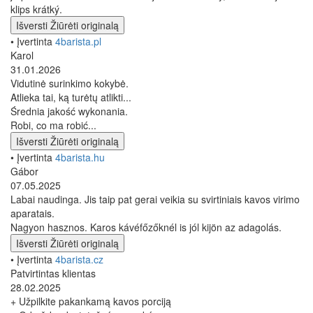
klips krátký.
Išversti
Žiūrėti originalą
• Įvertinta
4barista.pl
Karol
31.01.2026
Vidutinė surinkimo kokybė.
Atlieka tai, ką turėtų atlikti...
Średnia jakość wykonania.
Robi, co ma robić...
Išversti
Žiūrėti originalą
• Įvertinta
4barista.hu
Gábor
07.05.2025
Labai naudinga. Jis taip pat gerai veikia su svirtiniais kavos virimo
aparatais.
Nagyon hasznos. Karos kávéfőzőknél is jól kijön az adagolás.
Išversti
Žiūrėti originalą
• Įvertinta
4barista.cz
Patvirtintas klientas
28.02.2025
+ Užpilkite pakankamą kavos porciją