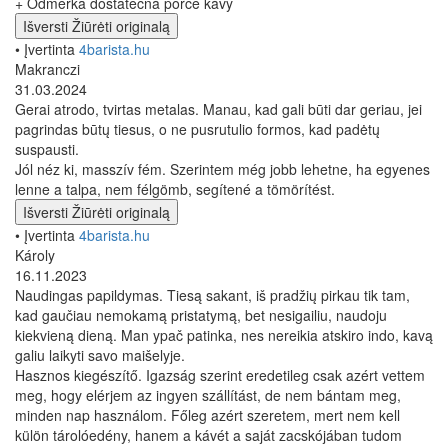
+ Odměrka dostatečná porce kávy
Išversti
Žiūrėti originalą
• Įvertinta
4barista.hu
Makranczi
31.03.2024
Gerai atrodo, tvirtas metalas. Manau, kad gali būti dar geriau, jei
pagrindas būtų tiesus, o ne pusrutulio formos, kad padėtų
suspausti.
Jól néz ki, masszív fém. Szerintem még jobb lehetne, ha egyenes
lenne a talpa, nem félgömb, segítené a tömörítést.
Išversti
Žiūrėti originalą
• Įvertinta
4barista.hu
Károly
16.11.2023
Naudingas papildymas. Tiesą sakant, iš pradžių pirkau tik tam,
kad gaučiau nemokamą pristatymą, bet nesigailiu, naudoju
kiekvieną dieną. Man ypač patinka, nes nereikia atskiro indo, kavą
galiu laikyti savo maišelyje.
Hasznos kiegészítő. Igazság szerint eredetileg csak azért vettem
meg, hogy elérjem az ingyen szállítást, de nem bántam meg,
minden nap használom. Főleg azért szeretem, mert nem kell
külön tárolóedény, hanem a kávét a saját zacskójában tudom